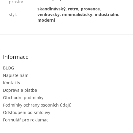
prostor
:
skandinávský, retro, provence,
styl
:
venkovský, minimalistický, industriální,
moderní
Z
á
p
a
Informace
t
BLOG
í
Napište nám
Kontakty
Doprava a platba
Obchodní podmínky
Podmínky ochrany osobních údajů
Odstoupení od smlouvy
Formulář pro reklamaci