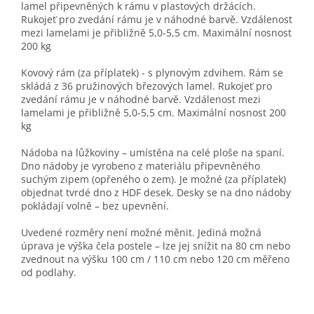
lamel připevněných k rámu v plastových držácích.
Rukojeť pro zvedání rámu je v náhodné barvě. Vzdálenost
mezi lamelami je přibližně 5,0-5,5 cm. Maximální nosnost
200 kg
Kovový rám (za příplatek) - s plynovým zdvihem. Rám se
skládá z 36 pružinových březových lamel. Rukojeť pro
zvedání rámu je v náhodné barvě. Vzdálenost mezi
lamelami je přibližně 5,0-5,5 cm. Maximální nosnost 200
kg
Nádoba na lůžkoviny – umístěna na celé ploše na spaní.
Dno nádoby je vyrobeno z materiálu připevněného
suchým zipem (opřeného o zem). Je možné (za příplatek)
objednat tvrdé dno z HDF desek. Desky se na dno nádoby
pokládají volně – bez upevnění.
Uvedené rozměry není možné měnit. Jediná možná
úprava je výška čela postele – lze jej snížit na 80 cm nebo
zvednout na výšku 100 cm / 110 cm nebo 120 cm měřeno
od podlahy.