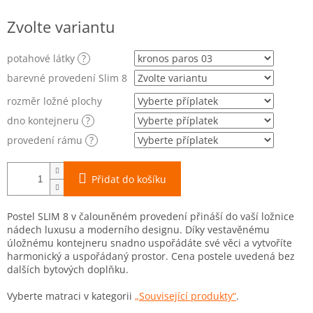
Měrná
Zvolte variantu
cena:
potahové látky
?
barevné provedení Slim 8
rozměr ložné plochy
dno kontejneru
?
provedení rámu
?
Přidat do košíku
Postel SLIM 8 v čalouněném provedení přináší do vaší ložnice
nádech luxusu a moderního designu. Díky vestavěnému
úložnému kontejneru snadno uspořádáte své věci a vytvoříte
harmonický a uspořádaný prostor. Cena postele uvedená bez
dalších bytových doplňku.
Vyberte matraci v kategorii
„Související produkty“
.