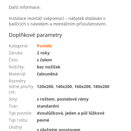
Další informace:
Instalace montáž svépomocí – nábytek dodáván v
balíčcích s návodem a montážním příslušenstvím.
Doplňkové parametry
Kategorie
:
Postele
Záruka
:
2 roky
Čelo
:
s čelem
Nožičky
:
bez nožiček
Materiál
:
čalouněná
Rozměry
ložné plochy
120x200, 140x200, 160x200, 180x200
cm
:
Sety
:
s roštem, postelové rámy
Tvar
:
standardní
Typ postele
:
dvoulůžková, jeden a půl lůžkové
Typ roštu
:
pevné
Úložný
s úložným prostorem