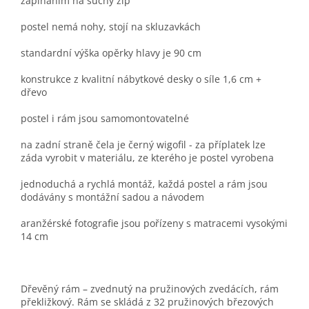
zapínáním na suchý zip
postel nemá nohy, stojí na skluzavkách
standardní výška opěrky hlavy je 90 cm
konstrukce z kvalitní nábytkové desky o síle 1,6 cm +
dřevo
postel i rám jsou samomontovatelné
na zadní straně čela je černý wigofil - za příplatek lze
záda vyrobit v materiálu, ze kterého je postel vyrobena
jednoduchá a rychlá montáž, každá postel a rám jsou
dodávány s montážní sadou a návodem
aranžérské fotografie jsou pořízeny s matracemi vysokými
14 cm
Dřevěný rám – zvednutý na pružinových zvedácích, rám
překližkový. Rám se skládá z 32 pružinových březových