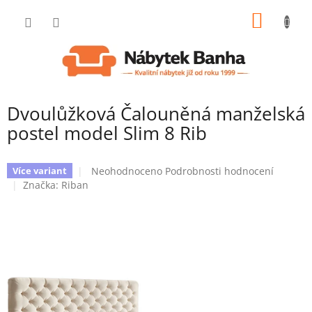
Přejít
NÁKUP
na
obsah
KOŠÍK
Dvoulůžková Čalouněná manželská
postel model Slim 8 Rib
Průměrné
Neohodnoceno
Podrobnosti hodnocení
Více variant
hodnocení
Značka:
Riban
produktu
je
0,0
z
5
hvězdiček.