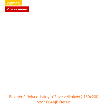
Výprodej
Více za méně
Bavlněná deka odstíny růžové velkokvětý 150x200
vzor 084AJB Detex