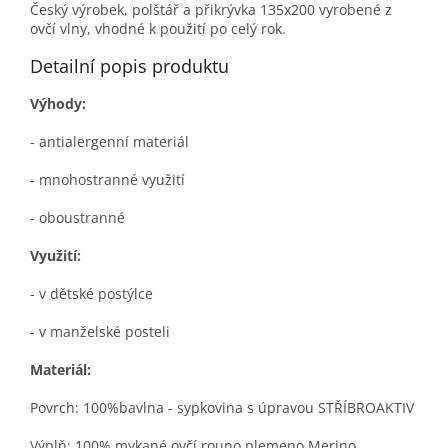
Český výrobek, polštář a přikrývka 135x200 vyrobené z
ovčí vlny, vhodné k použití po celý rok.
Detailní popis produktu
Výhody:
- antialergenní materiál
- mnohostranné využití
- oboustranné
Využití:
- v dětské postýlce
- v manželské posteli
Materiál:
Povrch
: 100%bavlna - sypkovina s úpravou STŘÍBROAKTIV
Výplň
: 100% mykané ovčí rouno plemeno Merino