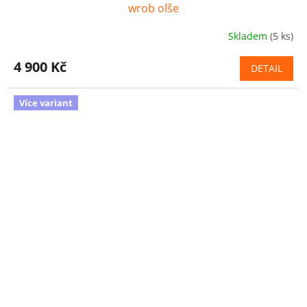
A
wrob olše
R
Skladem
(5 ks)
M
4 900 Kč
DETAIL
A
Více variant