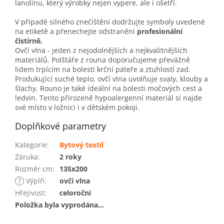
lanolinu, který výrobky nejen vypere, ale i ošetří.
V případě silného znečištění dodržujte symboly uvedené
na etiketě a přenechejte odstranění
profesionální
čistírně.
Ovčí vlna - jeden z nejodolnějších a nejkvalitnějších
materiálů. Polštáře z rouna doporučujeme převážně
lidem trpícím na bolesti krční páteře a ztuhlostí zad.
Produkující suché teplo, ovčí vlna uvolňuje svaly, klouby a
šlachy. Rouno je také ideální na bolesti močových cest a
ledvin. Tento přirozeně hypoalergenní materiál si najde
své místo v ložnici i v dětském pokoji.
Doplňkové parametry
Kategorie
:
Bytový textil
Záruka
:
2 roky
Rozměr cm
:
135x200
?
Výplň
:
ovčí vlna
Hřejivost
:
celoroční
Položka byla vyprodána…