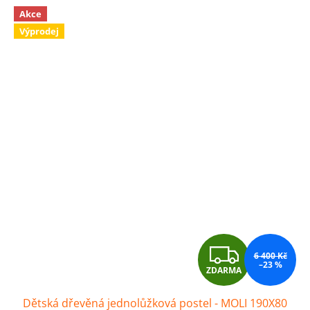
Akce
Výprodej
Z
6 400 Kč
–23 %
ZDARMA
D
Dětská dřevěná jednolůžková postel - MOLI 190X80