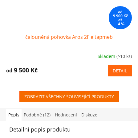
od
9 900 Kč
až
–4 %
čalouněná pohovka Aros 2F eltapmeb
Skladem
(>10 ks)
9 500 Kč
od
DETAIL
ZOBRAZIT VŠECHNY SOUVISEJÍCÍ PRODUKTY
Popis
Podobné (12)
Hodnocení
Diskuze
Detailní popis produktu