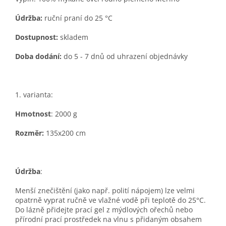
Údržba:
ruční praní do 25 °C
Dostupnost:
skladem
Doba dod
ání:
do 5 - 7 dnů od uhrazení objednávky
1. varianta:
Hmotnost
: 2000 g
Rozměr:
135
x200 cm
Údržba
:
Menší znečištění (jako např. polití nápojem) lze velmi
opatrně vyprat ručně ve vlažné vodě při teplotě do 25°C.
Do lázně přidejte prací gel z mýdlových ořechů nebo
přírodní prací prostředek na vlnu s přidaným obsahem