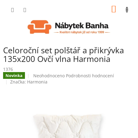
Přejít
NÁKUP
na
obsah
KOŠÍK
Celoroční set polštář a přikrývka
135x200 Ovčí vlna Harmonia
1376
Průměrné
Neohodnoceno
Podrobnosti hodnocení
Novinka
hodnocení
Značka:
Harmonia
produktu
je
0,0
z
5
hvězdiček.