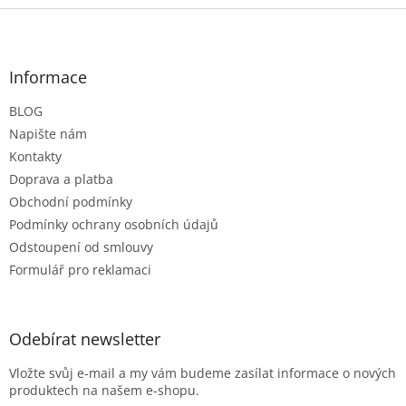
Z
á
p
a
Informace
t
BLOG
í
Napište nám
Kontakty
Doprava a platba
Obchodní podmínky
Podmínky ochrany osobních údajů
Odstoupení od smlouvy
Formulář pro reklamaci
Odebírat newsletter
Vložte svůj e-mail a my vám budeme zasílat informace o nových
produktech na našem e-shopu.