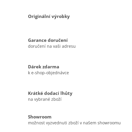
c
í
p
Originální výrobky
r
v
k
y
Garance doručení
v
doručení na vaši adresu
ý
p
i
s
Dárek zdarma
u
k e-shop-objednávce
Krátké dodací lhůty
na vybrané zboží
Showroom
možnost vyzvednuti zboží v našem showroomu