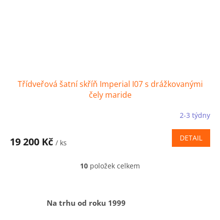
Třídveřová šatní skříň Imperial I07 s drážkovanými
čely maride
2-3 týdny
DETAIL
19 200 Kč
/ ks
10
položek celkem
O
v
l
á
Na trhu od roku 1999
d
a