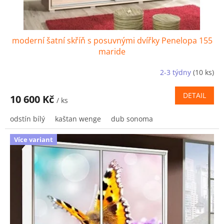
moderní šatní skříň s posuvnými dvířky Penelopa 155
maride
2-3 týdny
(10 ks)
DETAIL
10 600 Kč
/ ks
odstín bílý
kaštan wenge
dub sonoma
Více variant