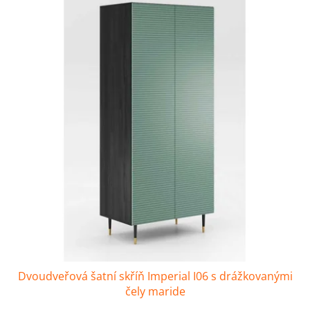
Dvoudveřová šatní skříň Imperial I06 s drážkovanými
čely maride