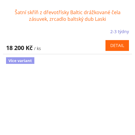
Šatní skříň z dřevotřísky Baltic drážkované čela
zásuvek, zrcadlo baltský dub Laski
2-3 týdny
DETAIL
18 200 Kč
/ ks
Více variant