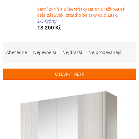
Šatní skříň z dřevotřísky Baltic drážkované
čela zásuvek, zrcadlo baltský dub Laski
2-3 týdny
18 200 Kč
Ř
a
Abecedně
Nejlevnější
Nejdražší
Nejprodávanější
z
e
n
OTEVŘÍT FILTR
í
p
V
r
ý
o
p
d
i
u
s
k
p
t
r
ů
o