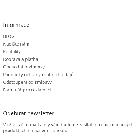
Z
á
p
a
Informace
t
BLOG
í
Napište nám
Kontakty
Doprava a platba
Obchodní podmínky
Podmínky ochrany osobních údajů
Odstoupení od smlouvy
Formulář pro reklamaci
Odebírat newsletter
Vložte svůj e-mail a my vám budeme zasílat informace o nových
produktech na našem e-shopu.