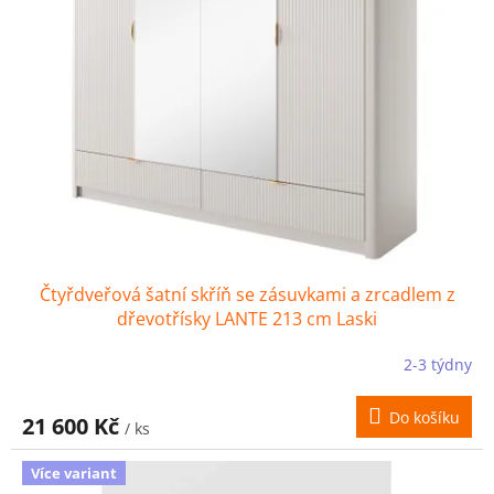
d
u
k
t
ů
Čtyřdveřová šatní skříň se zásuvkami a zrcadlem z
dřevotřísky LANTE 213 cm Laski
2-3 týdny
Do košíku
21 600 Kč
/ ks
Více variant