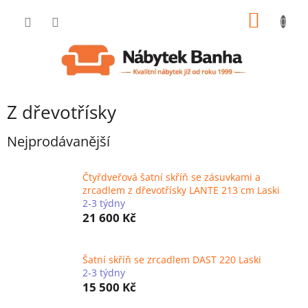
Přejít
NÁKUP
na
obsah
KOŠÍK
Z dřevotřísky
Nejprodávanější
Čtyřdveřová šatní skříň se zásuvkami a
zrcadlem z dřevotřísky LANTE 213 cm Laski
2-3 týdny
21 600 Kč
Šatní skříň se zrcadlem DAST 220 Laski
2-3 týdny
15 500 Kč