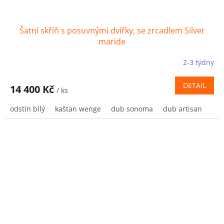
Šatní skříň s posuvnými dvířky, se zrcadlem Silver
maride
2-3 týdny
DETAIL
14 400 Kč
/ ks
odstín bílý
kaštan wenge
dub sonoma
dub artisan