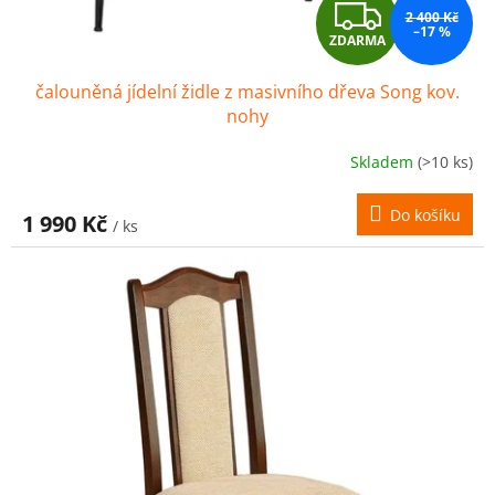
Z
2 400 Kč
–17 %
ZDARMA
D
čalouněná jídelní židle z masivního dřeva Song kov.
A
nohy
R
Skladem
(>10 ks)
M
Do košíku
1 990 Kč
/ ks
A