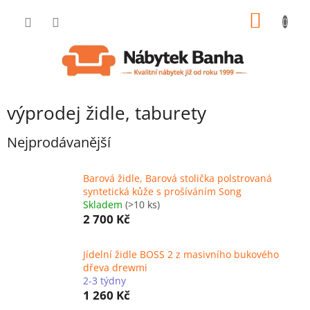
Přejít
NÁKUP
na
obsah
KOŠÍK
výprodej židle, taburety
Nejprodávanější
Barová židle, Barová stolička polstrovaná
syntetická kůže s prošíváním Song
Skladem
(>10 ks)
2 700 Kč
Jídelní židle BOSS 2 z masivního bukového
dřeva drewmi
2-3 týdny
1 260 Kč