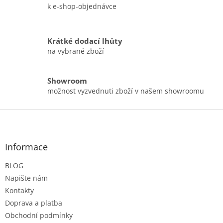
u
k e-shop-objednávce
Krátké dodací lhůty
na vybrané zboží
Showroom
možnost vyzvednuti zboží v našem showroomu
Z
á
p
a
Informace
t
BLOG
í
Napište nám
Kontakty
Doprava a platba
Obchodní podmínky