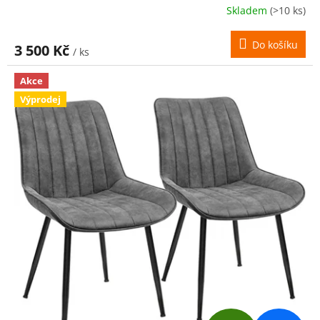
R
Skladem
(>10 ks)
M
Do košíku
3 500 Kč
/ ks
A
Akce
Výprodej