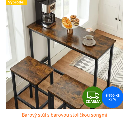
Výprodej
Z
3 700 Kč
–5 %
ZDARMA
D
Barový stůl s barovou stoličkou songmi
A