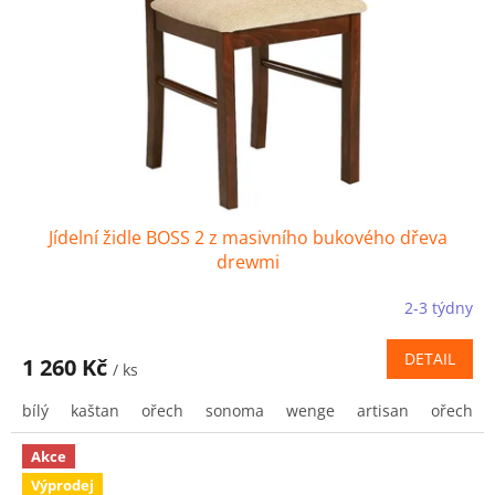
Jídelní židle BOSS 2 z masivního bukového dřeva
drewmi
2-3 týdny
DETAIL
1 260 Kč
/ ks
bílý
kaštan
ořech
sonoma
wenge
artisan
ořech sv
Akce
Výprodej