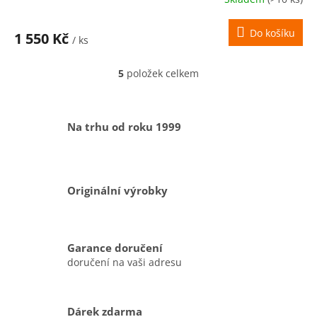
M
Do košíku
1 550 Kč
/ ks
A
5
položek celkem
O
v
l
á
Na trhu od roku 1999
d
a
c
í
p
Originální výrobky
r
v
k
y
Garance doručení
v
doručení na vaši adresu
ý
p
i
s
Dárek zdarma