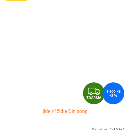
Z
1 600 Kč
–3 %
ZDARMA
D
jídelní židle Din song
A
R
Skladem
(>10 ks)