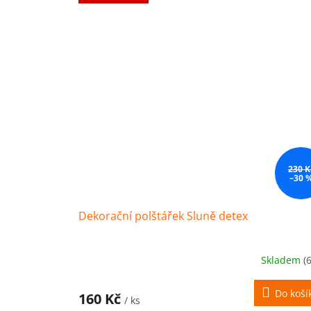
230 K
–30 
Dekorační polštářek Sluně detex
Skladem
(
Do koší
160 Kč
/ ks