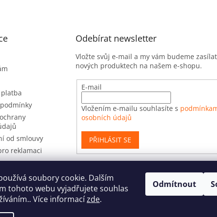
u
ce
Odebírat newsletter
Vložte svůj e-mail a my vám budeme zasíla
nových produktech na našem e-shopu.
nám
E-mail
 platba
 podmínky
Vložením e-mailu souhlasíte s
podmínkam
ochrany
osobních údajů
údajů
í od smlouvy
PŘIHLÁSIT SE
pro reklamaci
používá soubory cookie. Dalším
Odmítnout
S
t
m tohoto webu vyjadřujete souhlas
užíváním.. Více informací
zde
.