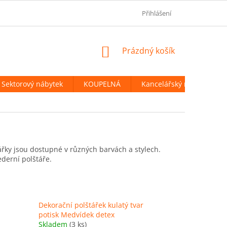
OBCHODNÍ PODMÍNKY
PODMÍNKY OCHRANY OSOBNÍCH ÚDAJ
Přihlášení
NÁKUPNÍ
Prázdný košík
KOŠÍK
Sektorový nábytek
KOUPELNÁ
Kancelářský nábytek
tářky jsou dostupné v různých barvách a stylech.
derní polštáře.
Dekorační polštářek kulatý tvar
potisk Medvídek detex
Skladem
(3 ks)