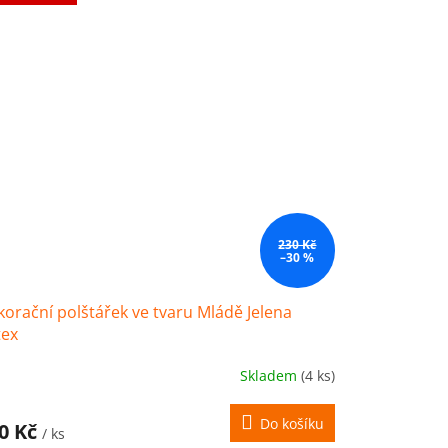
230 Kč
–30 %
orační polštářek ve tvaru Mládě Jelena
tex
Skladem
(4 ks)
Do košíku
0 Kč
/ ks