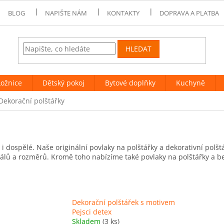
BLOG
NAPIŠTE NÁM
KONTAKTY
DOPRAVA A PLATBA
HLEDAT
Ložnice
Dětský pokoj
Bytové doplňky
Kuchyně
Dekorační polštářky
i i dospělé. Naše originální povlaky na polštářky a dekorativní polš
iálů a rozměrů. Kromě toho nabízíme také povlaky na polštářky a be
Dekorační polštářek s motivem
Pejsci detex
Skladem
(3 ks)