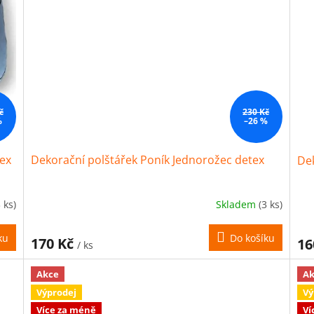
č
230 Kč
%
–26 %
tex
Dekorační polštářek Poník Jednorožec detex
Dek
3 ks)
Skladem
(3 ks)
ku
Do košíku
170 Kč
16
/ ks
Akce
Ak
Výprodej
Vý
Více za méně
Ví