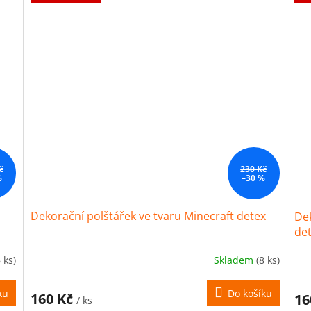
č
230 Kč
%
–30 %
Dekorační polštářek ve tvaru Minecraft detex
Dek
de
6 ks)
Skladem
(8 ks)
ku
Do košíku
160 Kč
16
/ ks