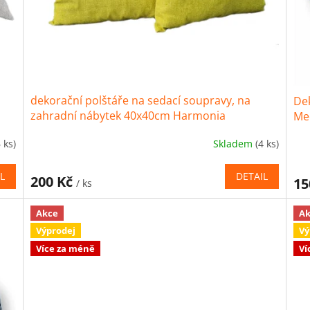
dekorační polštáře na sedací soupravy, na
Dek
zahradní nábytek 40x40cm Harmonia
Me
6 ks)
Skladem
(4 ks)
L
DETAIL
200 Kč
15
/ ks
Akce
Ak
Výprodej
Vý
Více za méně
Ví