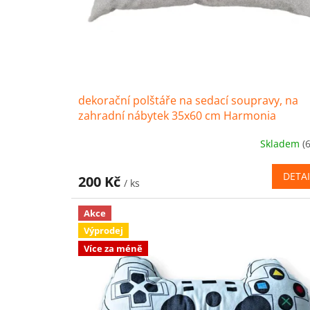
t
ů
dekorační polštáře na sedací soupravy, na
zahradní nábytek 35x60 cm Harmonia
Skladem
(
DETAI
200 Kč
/ ks
Akce
Výprodej
Více za méně