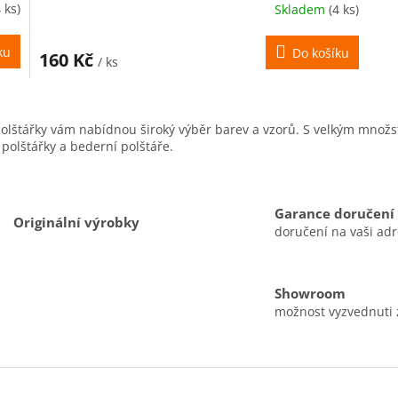
4 ks)
Skladem
(4 ks)
ku
Do košíku
160 Kč
/ ks
O
v
 polštářky vám nabídnou široký výběr barev a vzorů. S velkým množs
l
polštářky a bederní polštáře.
á
d
a
c
Garance doručení
í
Originální výrobky
doručení na vaši ad
p
r
v
k
Showroom
y
možnost vyzvednuti
v
ý
p
i
s