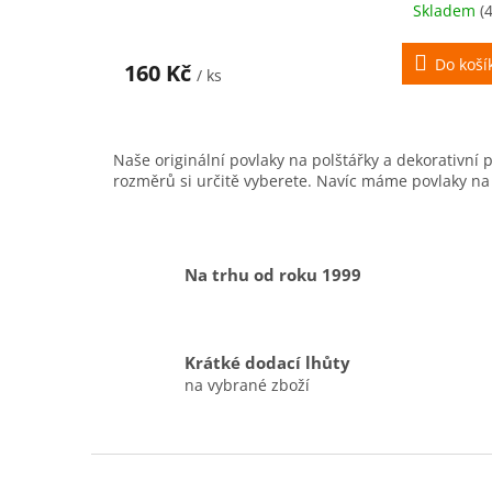
Skladem
(
Do koší
160 Kč
/ ks
Naše originální povlaky na polštářky a dekorativní
rozměrů si určitě vyberete. Navíc máme povlaky na 
Na trhu od roku 1999
Krátké dodací lhůty
na vybrané zboží
Z
á