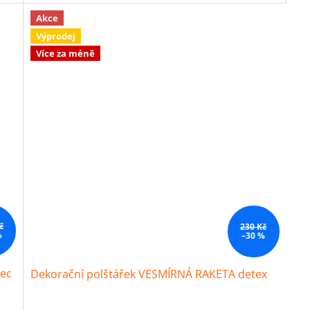
Akce
Výprodej
Více za méně
č
230 Kč
%
–30 %
žec
Dekorační polštářek VESMÍRNÁ RAKETA detex