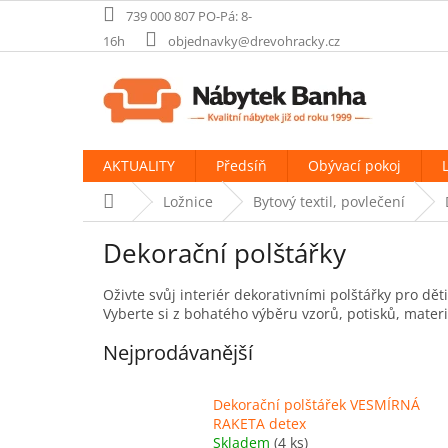
Přejít
739 000 807 PO-Pá: 8-
na
16h
objednavky@drevohracky.cz
obsah
AKTUALITY
Předsíň
Obývací pokoj
Domů
Ložnice
Bytový textil, povlečení
Dekorační polštářky
Oživte svůj interiér dekorativními polštářky pro dět
Vyberte si z bohatého výběru vzorů, potisků, mater
Nejprodávanější
Dekorační polštářek VESMÍRNÁ
RAKETA detex
Skladem
(4 ks)