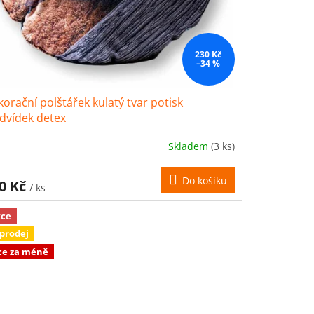
230 Kč
–34 %
orační polštářek kulatý tvar potisk
dvídek detex
Skladem
(3 ks)
Do košíku
0 Kč
/ ks
ce
prodej
ce za méně