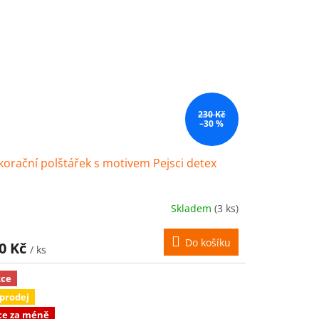
230 Kč
–30 %
orační polštářek s motivem Pejsci detex
Skladem
(3 ks)
Do košíku
0 Kč
/ ks
ce
prodej
ce za méně