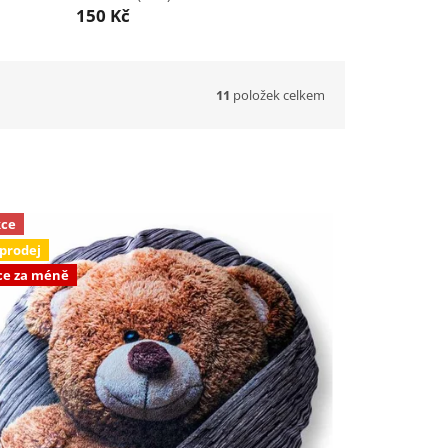
150 Kč
11
položek celkem
ce
prodej
ce za méně