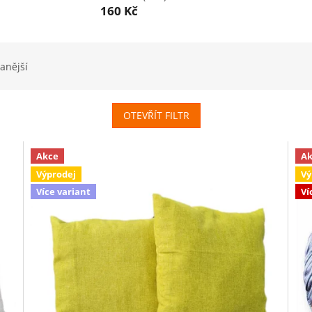
160 Kč
anější
OTEVŘÍT FILTR
Akce
Ak
Výprodej
Vý
Více variant
Ví