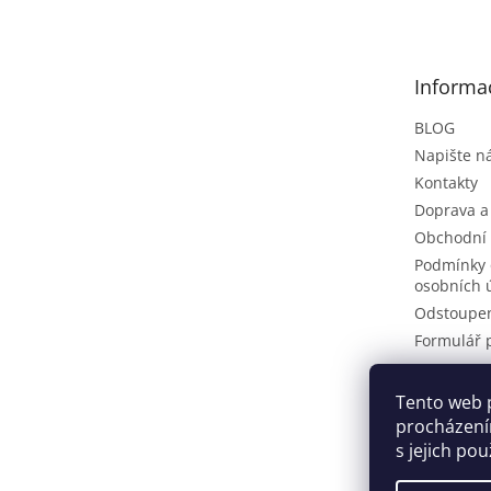
p
a
t
Informa
í
BLOG
Napište 
Kontakty
Doprava a
Obchodní
Podmínky 
osobních 
Odstoupen
Formulář 
Tento web 
Pinteres
procházení
s jejich po