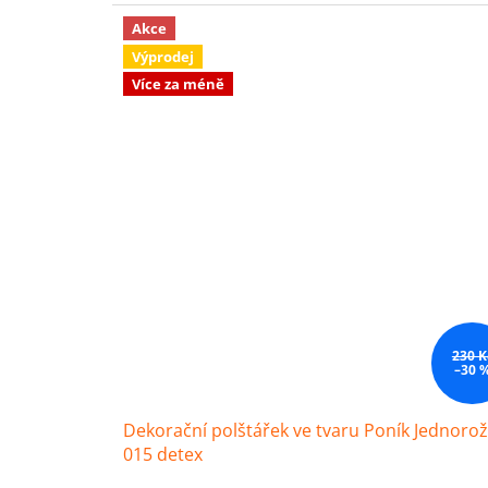
Akce
Výprodej
Více za méně
230 K
–30 
Dekorační polštářek ve tvaru Poník Jednoro
015 detex