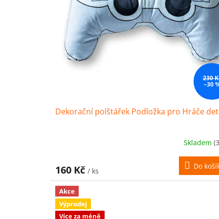
230 K
–30 
Dekorační polštářek Podložka pro Hráče de
Skladem
(
Do koší
160 Kč
/ ks
Akce
Výprodej
Více za méně