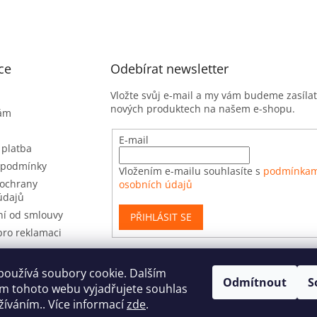
s
u
ce
Odebírat newsletter
Vložte svůj e-mail a my vám budeme zasíla
nových produktech na našem e-shopu.
nám
E-mail
 platba
 podmínky
Vložením e-mailu souhlasíte s
podmínkam
ochrany
osobních údajů
údajů
í od smlouvy
PŘIHLÁSIT SE
pro reklamaci
používá soubory cookie. Dalším
Odmítnout
S
t
m tohoto webu vyjadřujete souhlas
užíváním.. Více informací
zde
.