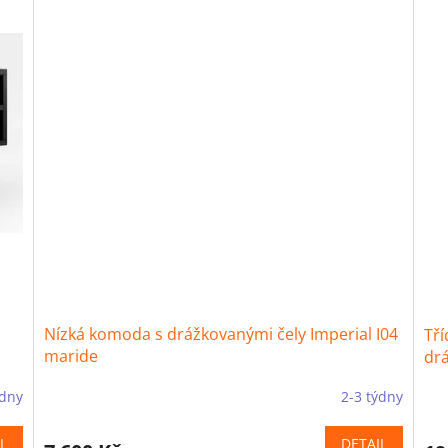
Nízká komoda s drážkovanými čely Imperial I04
Tří
maride
dr
ýdny
2-3 týdny
L
DETAIL