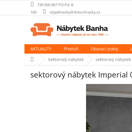
Přejít
739 000 807 PO-Pá: 8-
na
16h
objednavky@drevohracky.cz
obsah
AKTUALITY
Předsíň
Obývací pokoj
Domů
Sektorový nábytek
sektorový nábytek
sektorový nábytek Imperial