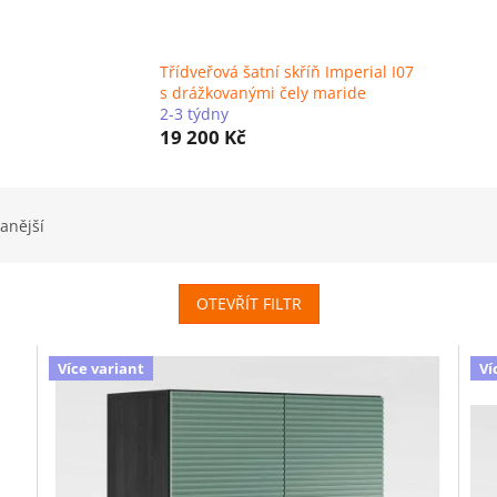
Třídveřová šatní skříň Imperial I07
s drážkovanými čely maride
2-3 týdny
19 200 Kč
anější
OTEVŘÍT FILTR
Více variant
Ví