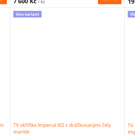
7 600 Kč
19
/ ks
Více variant
Ví
mi
TV skříňka Imperial I02 s drážkovanými čely
TV 
maride
Imp