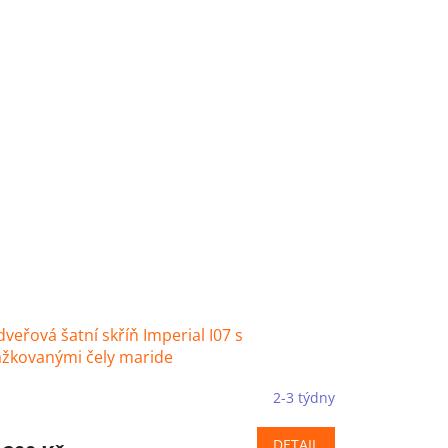
dveřová šatní skříň Imperial I07 s
ážkovanými čely maride
2-3 týdny
DETAIL