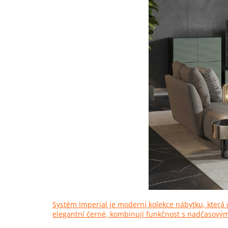
Systém Imperial je moderní kolekce nábytku, která 
elegantní černé, kombinují funkčnost s nadčasový