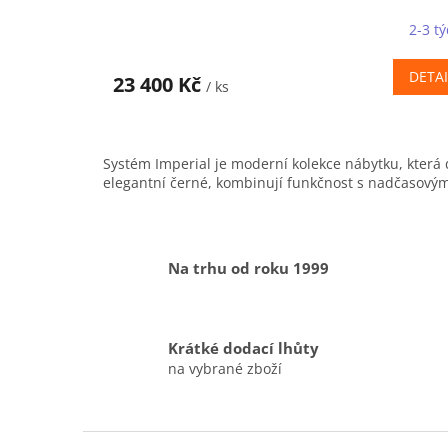
2-3 t
DETAI
23 400 Kč
/ ks
Systém Imperial je moderní kolekce nábytku, která 
elegantní černé, kombinují funkčnost s nadčasový
Na trhu od roku 1999
Krátké dodací lhůty
na vybrané zboží
Z