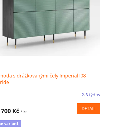
oda s drážkovanými čely Imperial I08
ride
2-3 týdny
DETAIL
 700 Kč
/ ks
ce variant