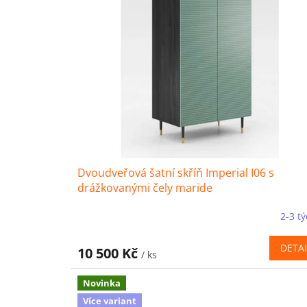
r
ů
o
d
u
k
t
ů
Dvoudveřová šatní skříň Imperial I06 s
drážkovanými čely maride
2-3 t
DETAI
10 500 Kč
/ ks
Novinka
Více variant