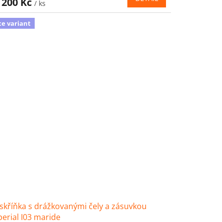
 200 Kč
/ ks
ce variant
skříňka s drážkovanými čely a zásuvkou
erial I03 maride