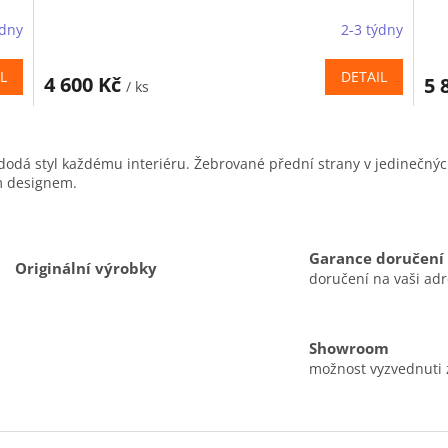
ýdny
2-3 týdny
L
DETAIL
4 600 Kč
5 
/ ks
O
v
dodá styl každému interiéru. Žebrované přední strany v jedinečnýc
l
m designem.
á
d
a
c
Garance doručení
í
Originální výrobky
doručení na vaši ad
p
r
v
k
Showroom
y
možnost vyzvednuti
v
ý
p
i