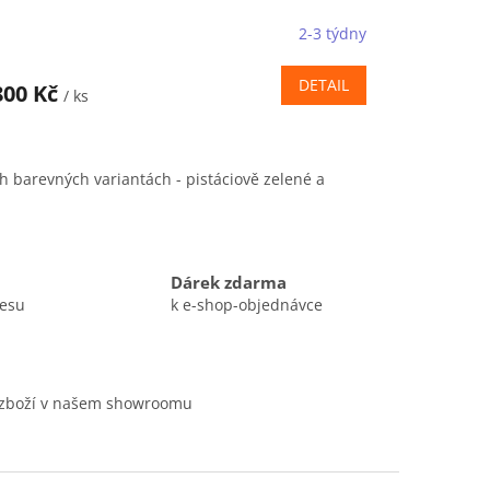
2-3 týdny
DETAIL
800 Kč
/ ks
h barevných variantách - pistáciově zelené a
Dárek zdarma
resu
k e-shop-objednávce
 zboží v našem showroomu