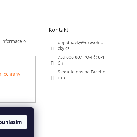
Kontakt
t informace o
objednavky
@
drevohra
cky.cz
739 000 807 PO-Pá: 8-1
6h
Sledujte nás na Facebo
i ochrany
oku
ouhlasím