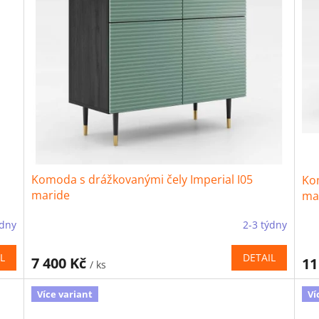
Komoda s drážkovanými čely Imperial I05
Kom
maride
ma
ýdny
2-3 týdny
L
DETAIL
7 400 Kč
11
/ ks
Více variant
Ví