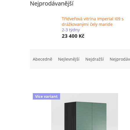
Nejprodávanější
Třídveřová vitrína Imperial I09 s
drážkovanými čely maride
2-3 týdny
23 400 Kč
Ř
a
Abecedně
Nejlevnější
Nejdražší
Nejprodáv
z
e
n
í
p
V
r
Více variant
ý
o
p
d
i
u
s
k
p
t