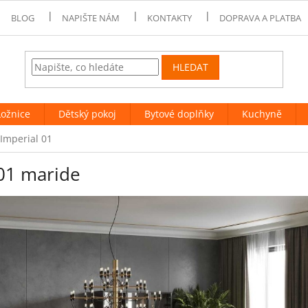
BLOG
NAPIŠTE NÁM
KONTAKTY
DOPRAVA A PLATBA
HLEDAT
Ložnice
Dětský pokoj
Bytové doplňky
Kuchyně
 Imperial 01
 01 maride