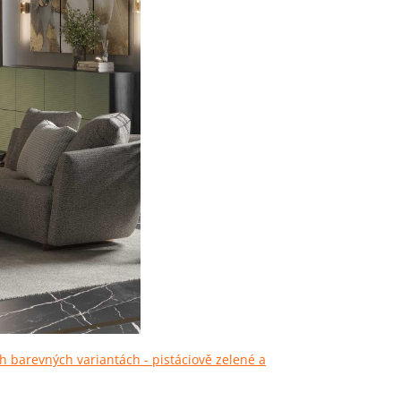
h barevných variantách - pistáciově zelené a