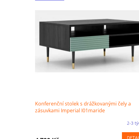
Konferenční stolek s drážkovanými čely a
zásuvkami Imperial I01maride
2-3 t
DETAI