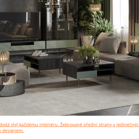
dodá styl každému interiéru. Žebrované přední strany v jedinečnýc
m designem.