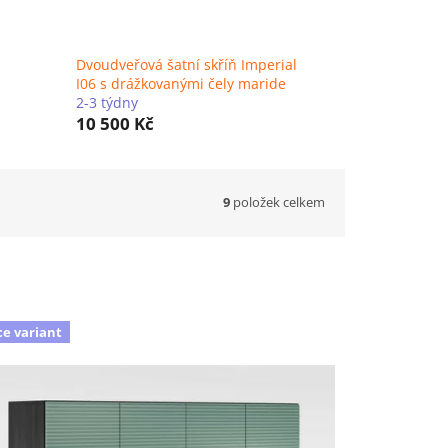
Dvoudveřová šatní skříň Imperial
I06 s drážkovanými čely maride
2-3 týdny
10 500 Kč
9
položek celkem
ce variant