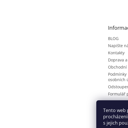
á
p
a
t
Informa
í
BLOG
Napište 
Kontakty
Doprava a
Obchodní
Podmínky 
osobních 
Odstoupen
Formulář 
Tento web 
Pinteres
procházení
s jejich po