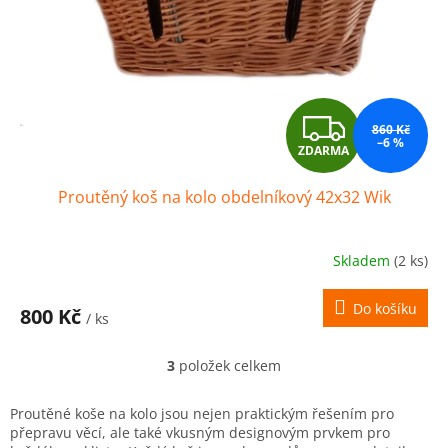
Z
860 Kč
–6 %
ZDARMA
D
Proutěný koš na kolo obdelníkový 42x32 Wik
A
R
Skladem
(2 ks)
M
Do košíku
800 Kč
/ ks
A
3
položek celkem
O
v
l
Proutěné koše na kolo jsou nejen praktickým řešením pro
á
přepravu věcí, ale také vkusným designovým prvkem pro