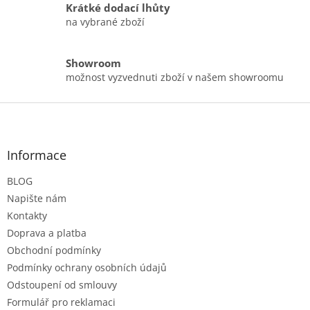
Krátké dodací lhůty
na vybrané zboží
Showroom
možnost vyzvednuti zboží v našem showroomu
Z
á
p
a
Informace
t
BLOG
í
Napište nám
Kontakty
Doprava a platba
Obchodní podmínky
Podmínky ochrany osobních údajů
Odstoupení od smlouvy
Formulář pro reklamaci