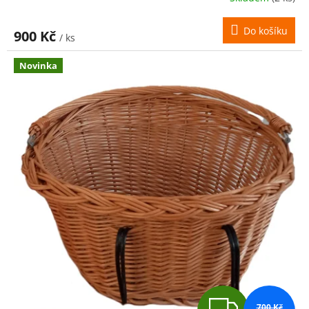
M
Do košíku
900 Kč
/ ks
A
Novinka
Z
700 Kč