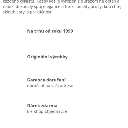
d
každého cyklistu. Každý koš je vyroben s důrazem na detail a
a
nabízí dokonalý spoj elegance a funkcionality pro ty, kdo chtějí
c
skloubit styl s praktičností.
í
p
r
Na trhu od roku 1999
v
k
y
v
ý
Originální výrobky
p
i
s
u
Garance doručení
doručení na vaši adresu
Dárek zdarma
k e-shop-objednávce