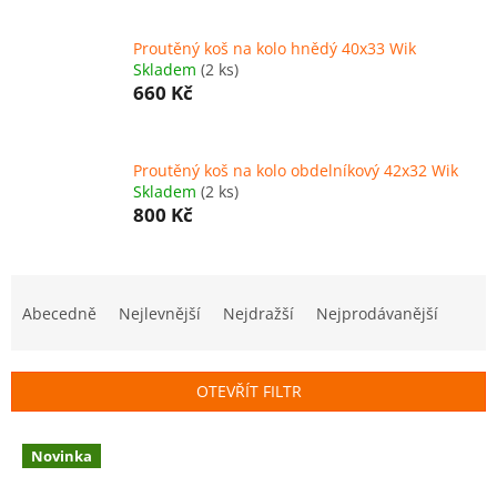
Proutěný koš na kolo hnědý 40x33 Wik
Skladem
(2 ks)
660 Kč
Proutěný koš na kolo obdelníkový 42x32 Wik
Skladem
(2 ks)
800 Kč
Ř
a
Abecedně
Nejlevnější
Nejdražší
Nejprodávanější
z
e
n
OTEVŘÍT FILTR
í
p
V
r
Novinka
ý
o
p