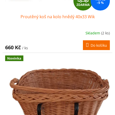
–5 %
ZDARMA
D
Proutěný koš na kolo hnědý 40x33 Wik
A
R
Skladem
(2 ks)
M
Do košíku
660 Kč
/ ks
A
Novinka