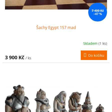
7 400 Kč
–47 %
Šachy Egypt 157 mad
Skladem
(1 ks)
Do košíku
3 900 Kč
/ ks