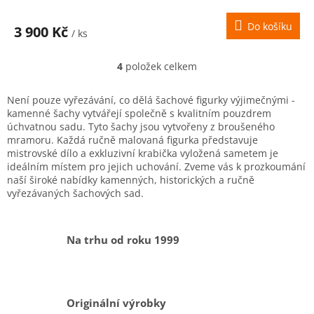
Do košíku
3 900 Kč
/ ks
4
položek celkem
O
v
l
Není pouze vyřezávání, co dělá šachové figurky výjimečnými -
á
kamenné šachy vytvářejí společně s kvalitním pouzdrem
d
úchvatnou sadu. Tyto šachy jsou vytvořeny z broušeného
a
mramoru. Každá ručně malovaná figurka představuje
c
mistrovské dílo a exkluzivní krabička vyložená sametem je
í
ideálním místem pro jejich uchování. Zveme vás k prozkoumání
p
naší široké nabídky kamenných, historických a ručně
r
vyřezávaných šachových sad.
v
k
y
Na trhu od roku 1999
v
ý
p
i
s
Originální výrobky
u