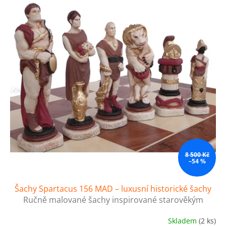
8 500 Kč
–54 %
Šachy Spartacus 156 MAD – luxusní historické šachy
Ručně malované šachy inspirované starověkým
Římem
Skladem
(2 ks)