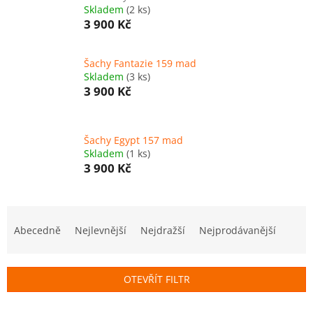
Skladem
(2 ks)
3 900 Kč
Šachy Fantazie 159 mad
Skladem
(3 ks)
3 900 Kč
Šachy Egypt 157 mad
Skladem
(1 ks)
3 900 Kč
Ř
a
Abecedně
Nejlevnější
Nejdražší
Nejprodávanější
z
e
n
OTEVŘÍT FILTR
í
p
V