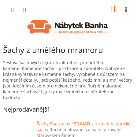
Přejít
NÁKUP
na
obsah
KOŠÍK
Šachy z umělého mramoru
Sestava šachových figur z kvalitního syntetického
kamene. Kamenné šachy – pro hráče a sběratele. Nabízené
krásně vyřezávané kamenné šachy, vyrobené s důrazem na
nejmenší detaily, jistě potěší každého. Podzimní a zimní večery
jsou ideálním časem pro nekonečné hry. Ručně malované
kamenné šachové figurky mají skutečnou sběratelskou
hodnotu.
Nejprodávanější
Šachy Spartacus 156 MAD – luxusní historické
šachy
Ručně malované šachy inspirované
starověkým Římem