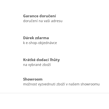
Garance doručení
doručení na vaši adresu
Dárek zdarma
k e-shop-objednávce
Krátké dodací lhůty
na vybrané zboží
Showroom
možnost vyzvednuti zboží v našem showroomu
Z
á
p