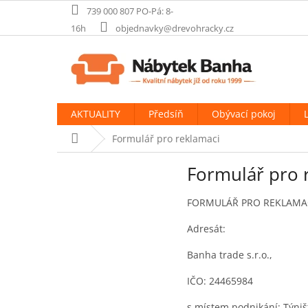
Přejít
739 000 807 PO-Pá: 8-
na
16h
objednavky@drevohracky.cz
obsah
AKTUALITY
Předsíň
Obývací pokoj
Domů
Formulář pro reklamaci
Formulář pro 
FORMULÁŘ PRO REKLAMA
Adresát:
Banha trade s.r.o.,
IČO: 24465984
s místem podnikání: Týniš