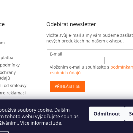
ce
Odebírat newsletter
Vložte svůj e-mail a my vám budeme zasíla
nových produktech na našem e-shopu.
nám
E-mail
 platba
 podmínky
Vložením e-mailu souhlasíte s
podmínkam
ochrany
osobních údajů
údajů
í od smlouvy
PŘIHLÁSIT SE
pro reklamaci
používá soubory cookie. Dalším
Odmítnout
S
t
m tohoto webu vyjadřujete souhlas
užíváním.. Více informací
zde
.