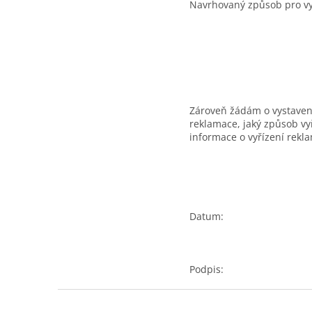
Navrhovaný způsob pro vy
Zároveň žádám o vystavení
reklamace, jaký způsob vy
informace o vyřízení rekl
Datum:
Podpis:
Z
á