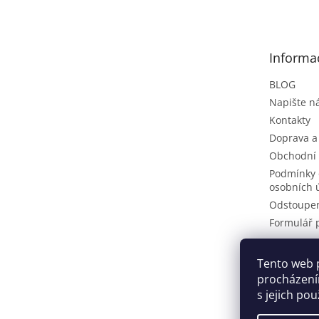
p
a
t
Informa
í
BLOG
Napište 
Kontakty
Doprava a
Obchodní
Podmínky 
osobních 
Odstoupen
Formulář 
Tento web 
Pinteres
procházení
s jejich po