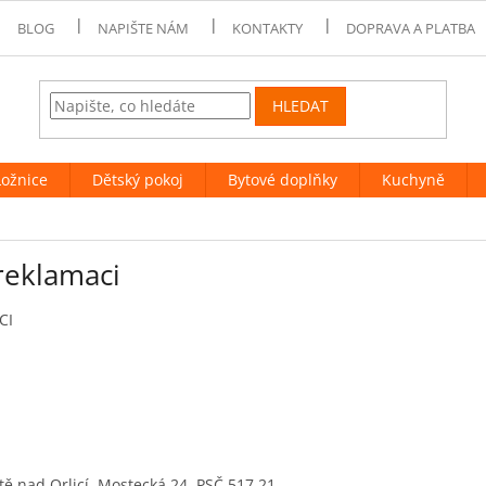
BLOG
NAPIŠTE NÁM
KONTAKTY
DOPRAVA A PLATBA
HLEDAT
Ložnice
Dětský pokoj
Bytové doplňky
Kuchyně
reklamaci
CI
tě nad Orlicí, Mostecká 24, PSČ 517 21,