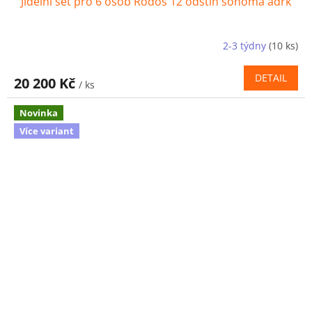
Jídelní set pro 6 osob Rodos 12 odstín sonoma adrk
2-3 týdny
(10 ks)
DETAIL
20 200 Kč
/ ks
Novinka
Více variant