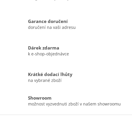
v
ý
p
i
Garance doručení
s
doručení na vaši adresu
u
Dárek zdarma
k e-shop-objednávce
Krátké dodací lhůty
na vybrané zboží
Showroom
možnost vyzvednuti zboží v našem showroomu
Z
á
p