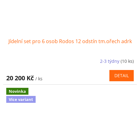
Jídelní set pro 6 osob Rodos 12 odstín tm.ořech adrk
2-3 týdny
(10 ks)
DETAIL
20 200 Kč
/ ks
Novinka
Více variant