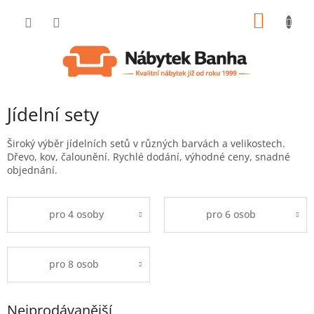
Přejít
NÁKUP
na
obsah
KOŠÍK
Jídelní sety
Široký výběr jídelních setů v různých barvách a velikostech.
Dřevo, kov, čalounění. Rychlé dodání, výhodné ceny, snadné
objednání.
pro 4 osoby
pro 6 osob
pro 8 osob
Nejprodávanější