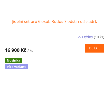
Jídelní set pro 6 osob Rodos 7 odstín olše adrk
2-3 týdny
(10 ks)
DETAIL
16 900 Kč
/ ks
Novinka
Více variant