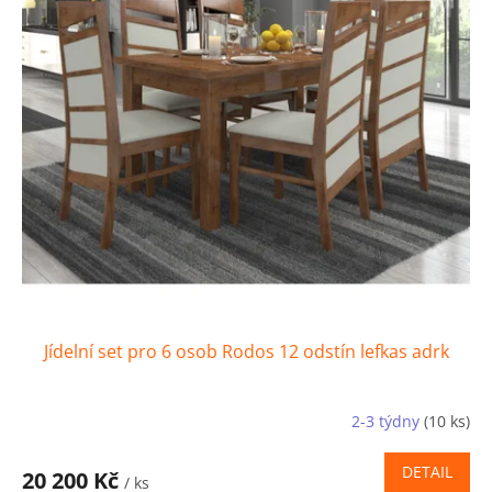
Jídelní set pro 6 osob Rodos 12 odstín lefkas adrk
2-3 týdny
(10 ks)
DETAIL
20 200 Kč
/ ks