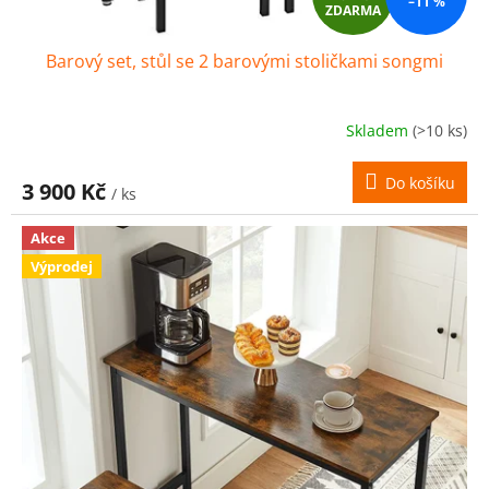
–11 %
ZDARMA
D
Barový set, stůl se 2 barovými stoličkami songmi
A
R
Skladem
(>10 ks)
M
Do košíku
3 900 Kč
/ ks
A
Akce
Výprodej