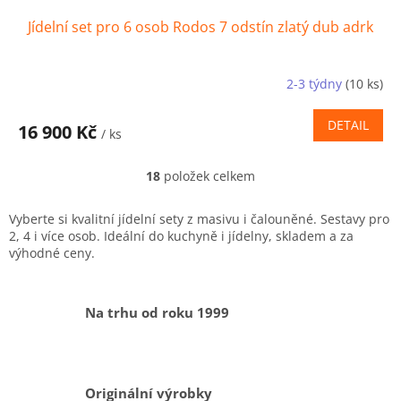
Jídelní set pro 6 osob Rodos 7 odstín zlatý dub adrk
2-3 týdny
(10 ks)
DETAIL
16 900 Kč
/ ks
18
položek celkem
O
v
l
Vyberte si kvalitní jídelní sety z masivu i čalouněné. Sestavy pro
á
2, 4 i více osob. Ideální do kuchyně i jídelny, skladem a za
d
výhodné ceny.
a
c
í
Na trhu od roku 1999
p
r
v
k
y
Originální výrobky