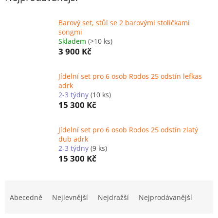
Barový set, stůl se 2 barovými stoličkami
songmi
Skladem
(>10 ks)
3 900 Kč
Jídelní set pro 6 osob Rodos 25 odstín lefkas
adrk
2-3 týdny
(10 ks)
15 300 Kč
Jídelní set pro 6 osob Rodos 25 odstín zlatý
dub adrk
2-3 týdny
(9 ks)
15 300 Kč
Ř
a
Abecedně
Nejlevnější
Nejdražší
Nejprodávanější
z
e