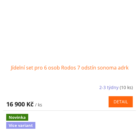
Jídelní set pro 6 osob Rodos 7 odstín sonoma adrk
2-3 týdny
(10 ks)
DETAIL
16 900 Kč
/ ks
Novinka
Více variant