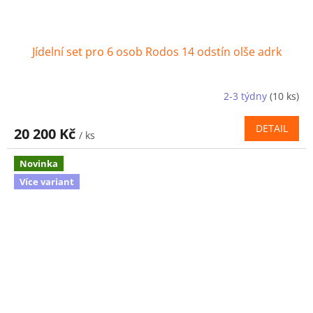
Jídelní set pro 6 osob Rodos 14 odstín olše adrk
2-3 týdny
(10 ks)
DETAIL
20 200 Kč
/ ks
Novinka
Více variant