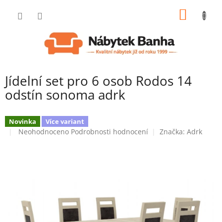
Přejít
NÁKUP
na
obsah
KOŠÍK
Jídelní set pro 6 osob Rodos 14
odstín sonoma adrk
Novinka
Více variant
Průměrné
Neohodnoceno
Podrobnosti hodnocení
Značka:
Adrk
hodnocení
produktu
je
0,0
z
5
hvězdiček.