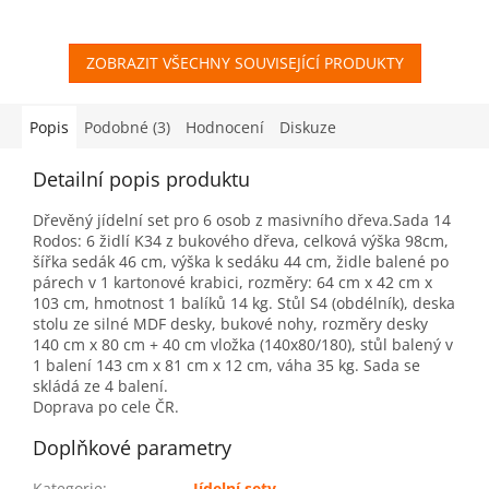
ZOBRAZIT VŠECHNY SOUVISEJÍCÍ PRODUKTY
Popis
Podobné (3)
Hodnocení
Diskuze
Detailní popis produktu
Dřevěný jídelní set pro 6 osob z masivního dřeva.Sada 14
Rodos: 6 židlí K34 z bukového dřeva, celková výška 98cm,
šířka sedák 46 cm, výška k sedáku 44 cm, židle balené po
párech v 1 kartonové krabici, rozměry: 64 cm x 42 cm x
103 cm, hmotnost 1 balíků 14 kg. Stůl S4 (obdélník), deska
stolu ze silné MDF desky, bukové nohy, rozměry desky
140 cm x 80 cm + 40 cm vložka (140x80/180), stůl balený v
1 balení 143 cm x 81 cm x 12 cm, váha 35 kg. Sada se
skládá ze 4 balení.
Doprava po cele ČR.
Doplňkové parametry
Kategorie
:
Jídelní sety