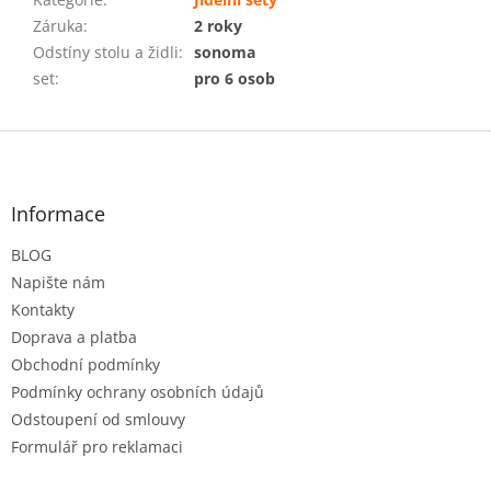
Záruka
:
2 roky
Odstíny stolu a židli
:
sonoma
set
:
pro 6 osob
Z
á
p
a
Informace
t
BLOG
í
Napište nám
Kontakty
Doprava a platba
Obchodní podmínky
Podmínky ochrany osobních údajů
Odstoupení od smlouvy
Formulář pro reklamaci