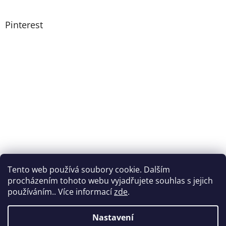
Pinterest
Tento web používá soubory cookie. Dalším
procházením tohoto webu vyjadřujete souhlas s jejich
používáním.. Více informací
zde
.
Nastavení
Vytvořil Shoptet