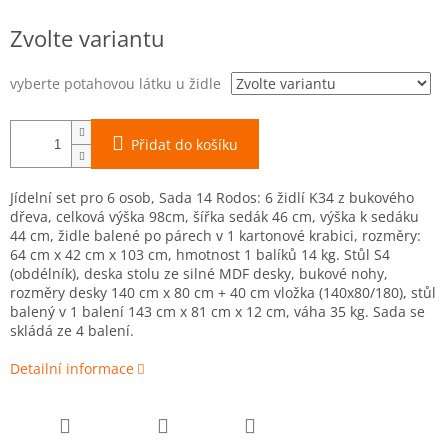
Měrná
Zvolte variantu
cena:
vyberte potahovou látku u židle
Přidat do košíku
Jídelní set pro 6 osob, Sada 14 Rodos: 6 židlí K34 z bukového
dřeva, celková výška 98cm, šířka sedák 46 cm, výška k sedáku
44 cm, židle balené po párech v 1 kartonové krabici, rozměry:
64 cm x 42 cm x 103 cm, hmotnost 1 balíků 14 kg. Stůl S4
(obdélník), deska stolu ze silné MDF desky, bukové nohy,
rozměry desky 140 cm x 80 cm + 40 cm vložka (140x80/180), stůl
balený v 1 balení 143 cm x 81 cm x 12 cm, váha 35 kg. Sada se
skládá ze 4 balení.
Detailní informace