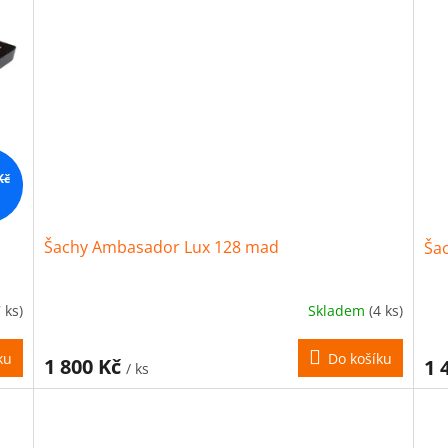
Kč
Šachy Ambasador Lux 128 mad
Šac
7 ks)
Skladem
(4 ks)
ku
Do košíku
1 800 Kč
1 
/ ks