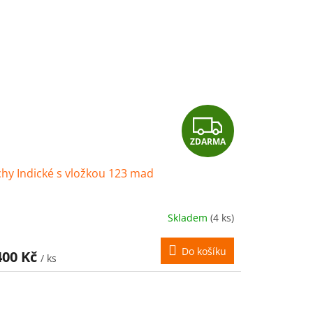
Z
ZDARMA
D
hy Indické s vložkou 123 mad
A
R
Skladem
(4 ks)
M
Do košíku
400 Kč
/ ks
A