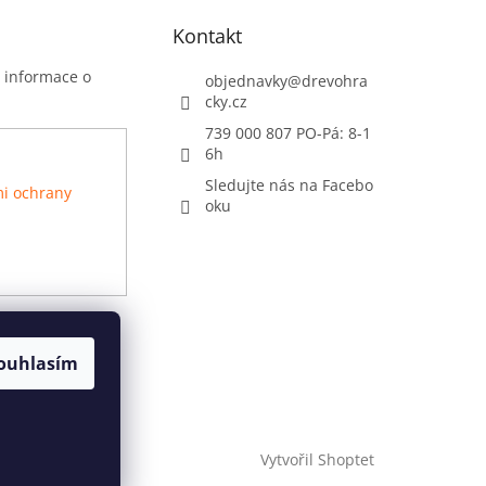
Kontakt
t informace o
objednavky
@
drevohra
cky.cz
739 000 807 PO-Pá: 8-1
6h
Sledujte nás na Facebo
i ochrany
oku
ouhlasím
Vytvořil Shoptet