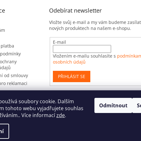
ce
Odebírat newsletter
Vložte svůj e-mail a my vám budeme zasíla
nových produktech na našem e-shopu.
nám
E-mail
 platba
 podmínky
Vložením e-mailu souhlasíte s
podmínkam
ochrany
osobních údajů
údajů
í od smlouvy
PŘIHLÁSIT SE
pro reklamaci
používá soubory cookie. Dalším
Odmítnout
S
t
m tohoto webu vyjadřujete souhlas
užíváním.. Více informací
zde
.
ní
yhrazena.