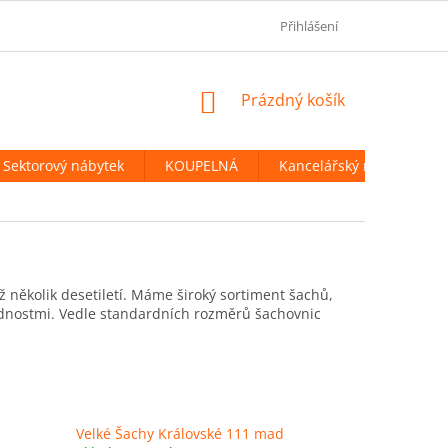
OBCHODNÍ PODMÍNKY
PODMÍNKY OCHRANY OSOBNÍCH ÚDAJ
Přihlášení
NÁKUPNÍ
Prázdný košík
KOŠÍK
Sektorový nábytek
KOUPELNÁ
Kancelářský nábytek
ž několik desetiletí. Máme široký sortiment šachů,
vednostmi. Vedle standardních rozměrů šachovnic
Velké Šachy Královské 111 mad