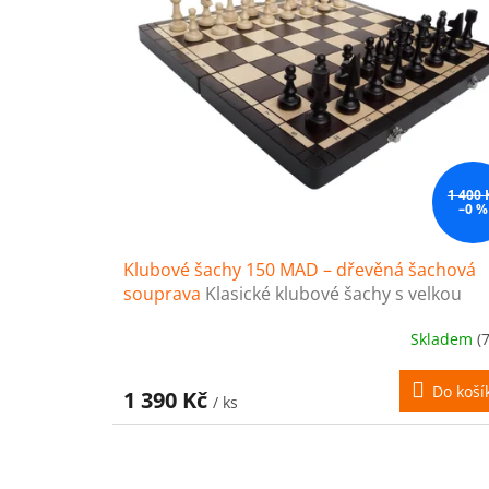
1 400 
–0 %
Klubové šachy 150 MAD – dřevěná šachová
souprava
Klasické klubové šachy s velkou
šachovnicí
Skladem
(
Do koší
1 390 Kč
/ ks