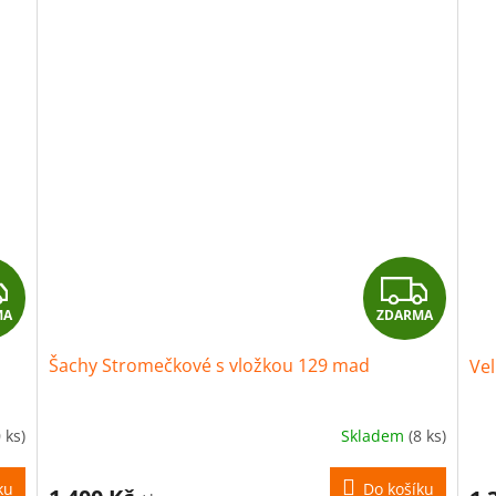
Z
Z
MA
ZDARMA
D
D
Šachy Stromečkové s vložkou 129 mad
Vel
A
A
R
R
 ks)
Skladem
(8 ks)
M
M
ku
Do košíku