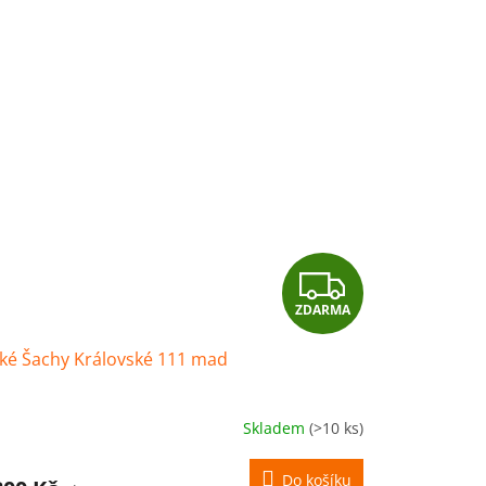
Z
ZDARMA
D
ké Šachy Královské 111 mad
A
R
Skladem
(>10 ks)
M
Do košíku