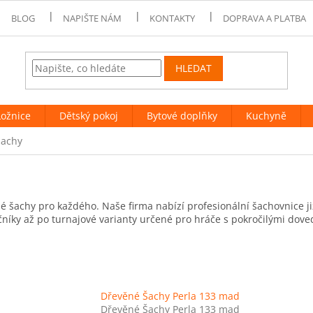
BLOG
NAPIŠTE NÁM
KONTAKTY
DOPRAVA A PLATBA
HLEDAT
Ložnice
Dětský pokoj
Bytové doplňky
Kuchyně
šachy
é šachy pro každého. Naše firma nabízí profesionální šachovnice ji
ečníky až po turnajové varianty určené pro hráče s pokročilými do
Dřevěné Šachy Perla 133 mad
Dřevěné Šachy Perla 133 mad