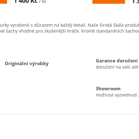
1 400 Kč
1 
/ ks
A
A
O
v
gurky vyrobené s důrazem na každý detail. Naše široká škála produk
l
ajové šachy vhodné pro zkušenější hráče. Kromě standardních šacho
á
d
a
c
í
Garance doručení
p
Originální výrobky
doručení na vaši ad
r
v
k
y
Showroom
v
možnost vyzvednuti
ý
p
i
s
u