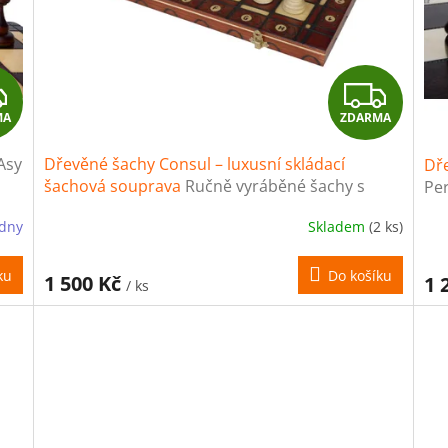
Z
Z
MA
ZDARMA
D
D
Asy
Dřevěné šachy Consul – luxusní skládací
Dř
A
A
šachová souprava
Ručně vyráběné šachy s
Pe
dřevěnými figurkami a skládací šachovnicí
R
R
ýdny
Skladem
(2 ks)
M
M
ku
Do košíku
1 500 Kč
1 
/ ks
A
A