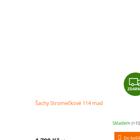
ZDAR
Šachy Stromečkové 114 mad
Skladem
(>10
Do koší