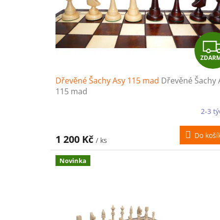
k
t
ů
ZDAR
Dřevěné Šachy Asy 115 mad
Dřevěné Šachy 
115 mad
2-3 t
Do koší
1 200 Kč
/ ks
Novinka