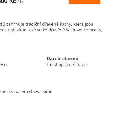
300 Kč
/ ks
A
tů zahrnuje tradiční dřevěné šachy, které jsou
vnic nabízíme také velké dřevěné šachovnice pro ty,
Dárek zdarma
resu
k e-shop-objednávce
 zboží v našem showroomu