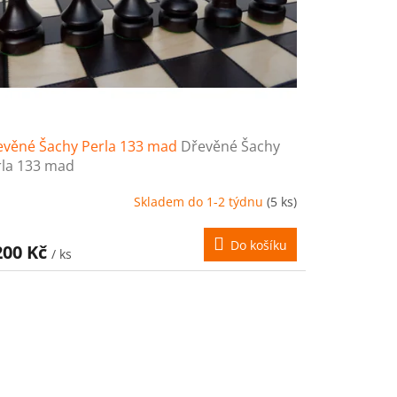
evěné Šachy Perla 133 mad
Dřevěné Šachy
rla 133 mad
Skladem do 1-2 týdnu
(5 ks)
Do košíku
200 Kč
/ ks