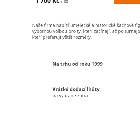
1 700 Kč
/ ks
Naše firma nabízí umělecké a historické šachové fi
výbornou volbou pro ty, kteří začínají, až po turn
kteří preferují větší rozměry.
Na trhu od roku 1999
Krátké dodací lhůty
na vybrané zboží
Z
á
p
a