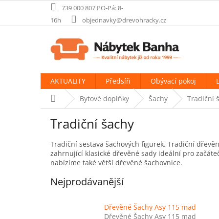
Přejít
739 000 807 PO-Pá: 8-
na
16h
objednavky@drevohracky.cz
obsah
AKTUALITY
Předsíň
Obývací pokoj
Domů
Bytové doplňky
Šachy
Tradiční 
Tradiční šachy
Tradiční sestava šachových figurek.
Tradiční dřevěn
zahrnující klasické dřevěné sady ideální pro začát
nabízíme také větší dřevěné šachovnice.
Nejprodávanější
Dřevěné Šachy Asy 115 mad
Dřevěné Šachy Asy 115 mad