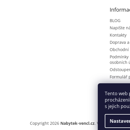
t
Informa
í
BLOG
Napište 
Kontakty
Doprava a
Obchodní
Podmínky 
osobních 
Odstoupen
Formulář 
Tento web 
Pinteres
procházení
s jejich po
Nastave
Copyright 2026
Nabytek-vencl.cz
. Všechna práva v