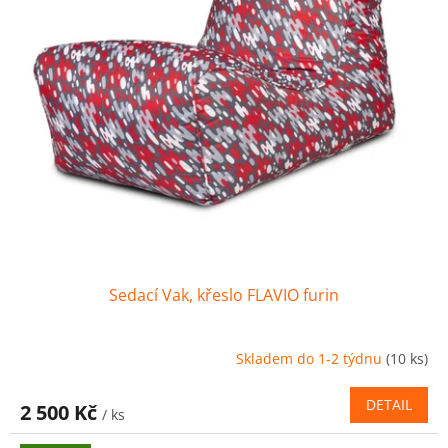
ů
o
d
u
k
t
ů
Sedací Vak, křeslo FLAVIO furin
Skladem do 1-2 týdnu
(10 ks)
DETAIL
2 500 Kč
/ ks