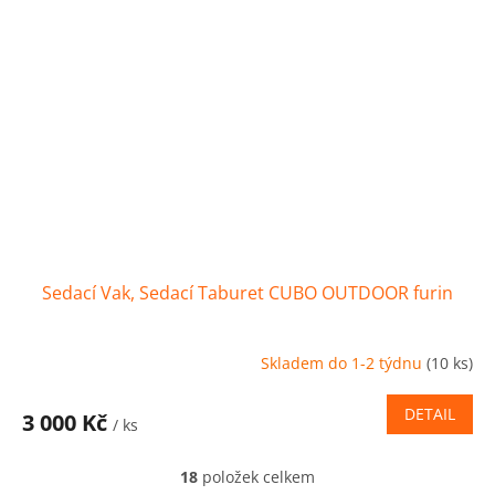
Sedací Vak, Sedací Taburet CUBO OUTDOOR furin
Skladem do 1-2 týdnu
(10 ks)
DETAIL
3 000 Kč
/ ks
18
položek celkem
O