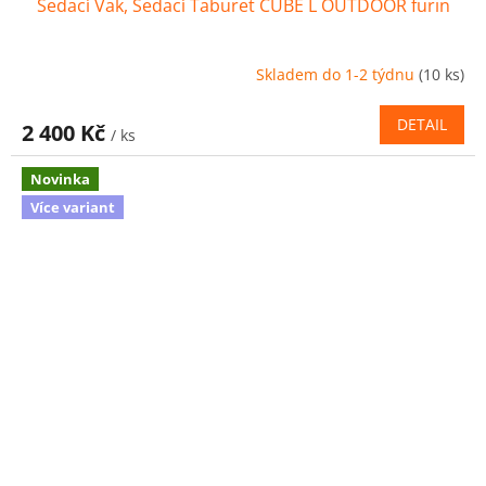
Sedací Vak, Sedací Taburet CUBE L OUTDOOR furin
Skladem do 1-2 týdnu
(10 ks)
DETAIL
2 400 Kč
/ ks
Novinka
Více variant