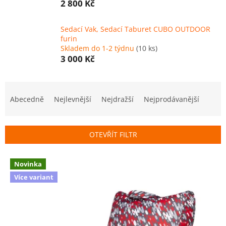
2 800 Kč
Sedací Vak, Sedací Taburet CUBO OUTDOOR
furin
Skladem do 1-2 týdnu
(10 ks)
3 000 Kč
Ř
a
Abecedně
Nejlevnější
Nejdražší
Nejprodávanější
z
e
n
OTEVŘÍT FILTR
í
p
V
r
Novinka
ý
o
Více variant
p
d
i
u
s
k
p
t
r