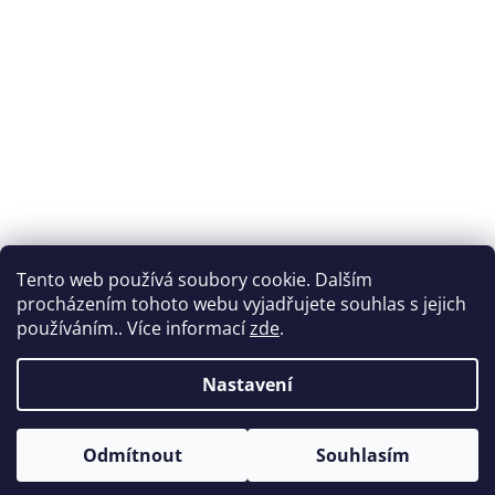
Tento web používá soubory cookie. Dalším
procházením tohoto webu vyjadřujete souhlas s jejich
používáním.. Více informací
zde
.
Nastavení
Vytvořil Shoptet
Odmítnout
Souhlasím
Copyright 2026
Nabytek-vencl.cz
. Všechna práva vyhrazena.