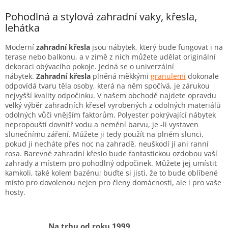
v
l
Pohodlná a stylová zahradní vaky, křesla,
á
lehátka
d
a
Moderní
zahradní křesla
jsou nábytek, který bude fungovat i na
c
terase nebo balkonu, a v zimě z nich můžete udělat originální
í
dekoraci obývacího pokoje.
Jedná se o univerzální
p
nábytek.
Zahradní křesla
plněná měkkými
granulemi
dokonale
r
odpovídá tvaru těla osoby, která na něm spočívá, je zárukou
v
nejvyšší kvality odpočinku.
V našem obchodě najdete opravdu
k
velký výběr zahradních křesel vyrobených z odolných materiálů
y
odolných vůči vnějším faktorům.
Polyester pokrývající nábytek
v
nepropouští dovnitř vodu a nemění barvu, je -li vystaven
ý
slunečnímu záření.
Můžete ji tedy použít na plném slunci,
p
pokud ji necháte přes noc na zahradě, neuškodí jí ani ranní
i
rosa.
Barevné zahradní křeslo bude fantastickou ozdobou vaší
s
zahrady a místem pro pohodlný odpočinek.
Můžete jej umístit
u
kamkoli, také kolem bazénu;
buďte si jisti, že to bude oblíbené
místo pro dovolenou nejen pro členy domácnosti, ale i pro vaše
hosty.
Na trhu od roku 1999