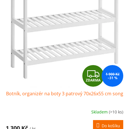
Z
1 900 Kč
–31 %
ZDARMA
D
Botník, organizér na boty 3 patrový 70x26x55 cm song
A
R
Skladem
(>10 ks)
M
Do košíku
1 300 Kč
/ ks