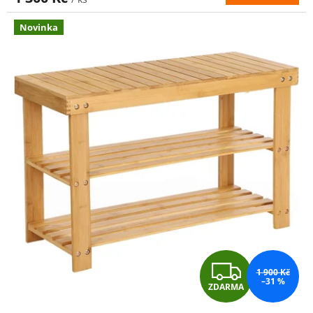
A
Novinka
Z
1 900 Kč
–31 %
ZDARMA
D