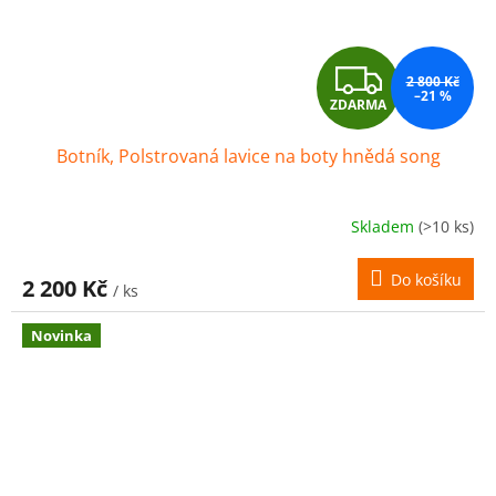
Z
2 800 Kč
–21 %
ZDARMA
D
Botník, Polstrovaná lavice na boty hnědá song
A
R
Skladem
(>10 ks)
M
Do košíku
2 200 Kč
/ ks
A
Novinka