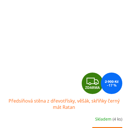
Z
2 900 Kč
–17 %
ZDARMA
D
Předsíňová stěna z dřevotřísky, věšák, skříňky černý
A
mát Ratan
R
Skladem
(4 ks)