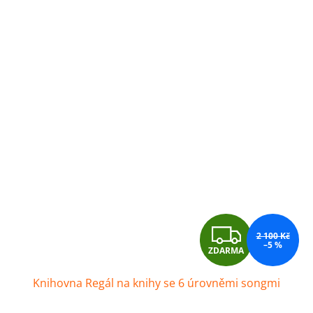
Z
2 100 Kč
–5 %
ZDARMA
D
Knihovna Regál na knihy se 6 úrovněmi songmi
A