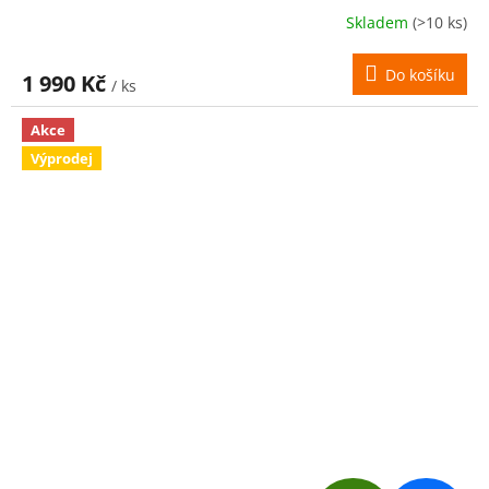
R
Skladem
(>10 ks)
M
Do košíku
1 990 Kč
/ ks
A
Akce
Výprodej