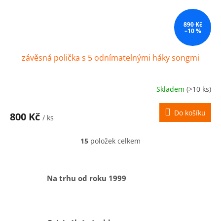
890 Kč
–10 %
závěsná polička s 5 odnímatelnými háky songmi
Skladem
(>10 ks)
Do košíku
800 Kč
/ ks
15
položek celkem
O
v
l
á
Na trhu od roku 1999
d
a
c
í
p