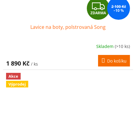
Z
2 100 Kč
–10 %
ZDARMA
D
Lavice na boty, polstrovaná Song
A
R
Skladem
(>10 ks)
M
Do košíku
1 890 Kč
/ ks
A
Akce
Výprodej