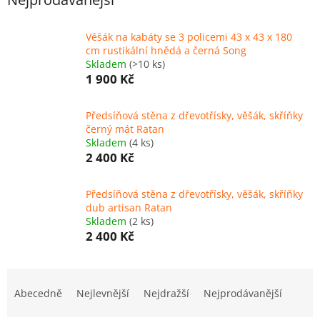
Věšák na kabáty se 3 policemi 43 x 43 x 180
cm rustikální hnědá a černá Song
Skladem
(>10 ks)
1 900 Kč
Předsíňová stěna z dřevotřísky, věšák, skříňky
černý mát Ratan
Skladem
(4 ks)
2 400 Kč
Předsíňová stěna z dřevotřísky, věšák, skříňky
dub artisan Ratan
Skladem
(2 ks)
2 400 Kč
Ř
a
Abecedně
Nejlevnější
Nejdražší
Nejprodávanější
z