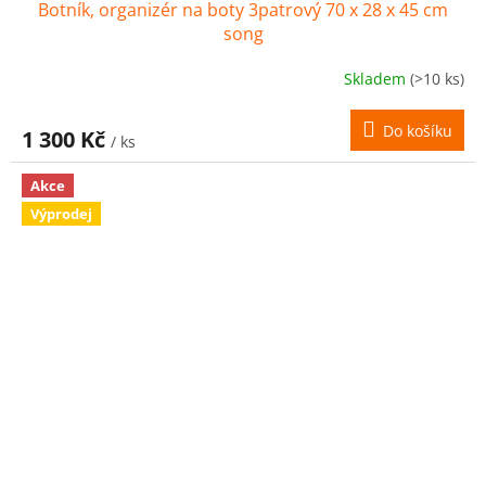
Botník, organizér na boty 3patrový 70 x 28 x 45 cm
A
song
R
Skladem
(>10 ks)
M
Do košíku
1 300 Kč
/ ks
A
Akce
Výprodej