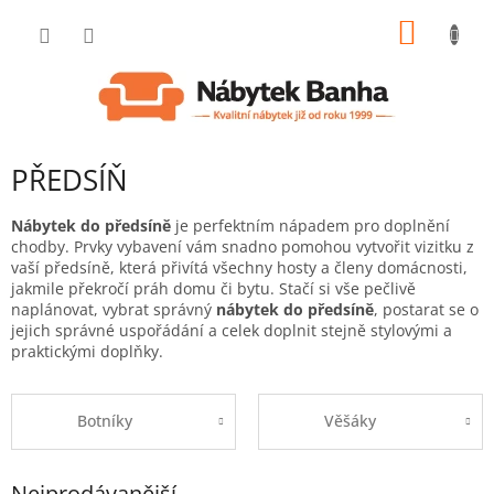
Přejít
NÁKUP
na
obsah
KOŠÍK
PŘEDSÍŇ
Nábytek do předsíně
je perfektním nápadem pro doplnění
chodby.
Prvky vybavení vám snadno pomohou vytvořit vizitku z
vaší předsíně, která přivítá všechny hosty a členy domácnosti,
jakmile překročí práh domu či bytu.
Stačí si vše pečlivě
naplánovat, vybrat správný
nábytek do předsíně
, postarat se o
jejich správné uspořádání a celek doplnit stejně stylovými a
praktickými doplňky.
Botníky
Věšáky
Nejprodávanější