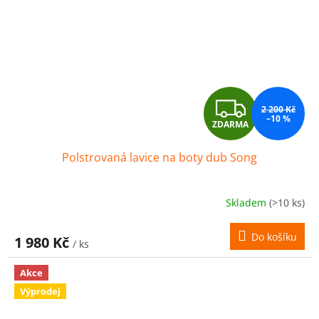
Z
2 200 Kč
–10 %
ZDARMA
D
Polstrovaná lavice na boty dub Song
A
R
Skladem
(>10 ks)
M
Do košíku
1 980 Kč
/ ks
A
Akce
Výprodej