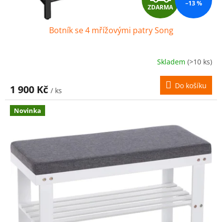
–13 %
ZDARMA
D
Botník se 4 mřížovými patry Song
A
R
Skladem
(>10 ks)
M
Do košíku
1 900 Kč
/ ks
A
Novinka