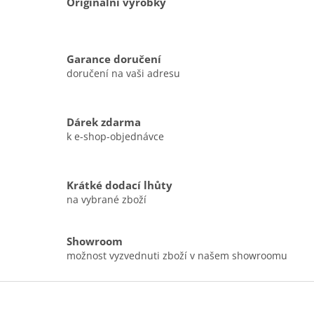
Originální výrobky
r
v
k
y
Garance doručení
v
doručení na vaši adresu
ý
p
i
s
Dárek zdarma
u
k e-shop-objednávce
Krátké dodací lhůty
na vybrané zboží
Showroom
možnost vyzvednuti zboží v našem showroomu
Z
á