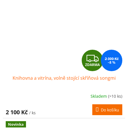
Z
2 300 Kč
–8 %
ZDARMA
D
Knihovna a vitrína, volně stojící skříňová songmi
A
R
Skladem
(>10 ks)
M
Do košíku
2 100 Kč
/ ks
A
Novinka