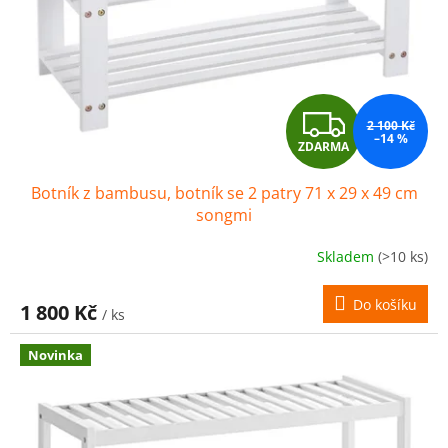
Z
2 100 Kč
–14 %
ZDARMA
D
Botník z bambusu, botník se 2 patry 71 x 29 x 49 cm
A
songmi
R
Skladem
(>10 ks)
M
Do košíku
1 800 Kč
/ ks
A
Novinka