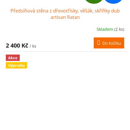
D
Předsíňová stěna z dřevotřísky, věšák, skříňky dub
A
artisan Ratan
R
Skladem
(2 ks)
M
Do košíku
2 400 Kč
/ ks
A
Akce
Výprodej