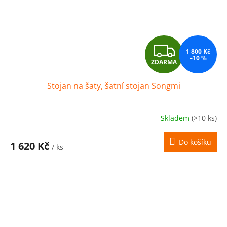
Z
1 800 Kč
–10 %
ZDARMA
D
Stojan na šaty, šatní stojan Songmi
A
R
Skladem
(>10 ks)
M
Do košíku
1 620 Kč
/ ks
A