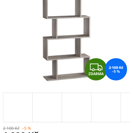
Z
2 100 Kč
–5 %
ZDARMA
D
A
R
M
A
2 100 Kč
–5 %