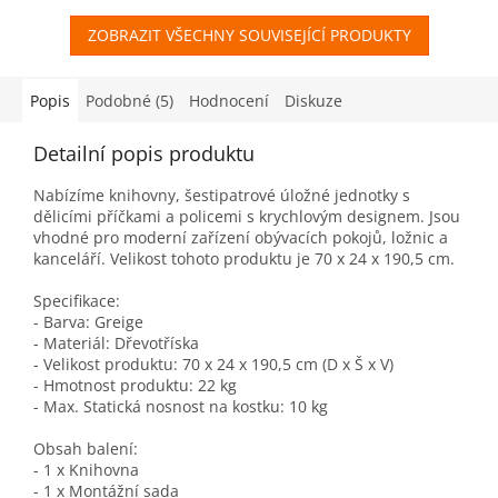
ZOBRAZIT VŠECHNY SOUVISEJÍCÍ PRODUKTY
Popis
Podobné (5)
Hodnocení
Diskuze
Detailní popis produktu
Nabízíme knihovny, šestipatrové úložné jednotky s
dělicími příčkami a policemi s krychlovým designem. Jsou
vhodné pro moderní zařízení obývacích pokojů, ložnic a
kanceláří. Velikost tohoto produktu je 70 x 24 x 190,5 cm.
Specifikace:
- Barva: Greige
- Materiál: Dřevotříska
- Velikost produktu: 70 x 24 x 190,5 cm (D x Š x V)
- Hmotnost produktu: 22 kg
- Max. Statická nosnost na kostku: 10 kg
Obsah balení:
- 1 x Knihovna
- 1 x Montážní sada