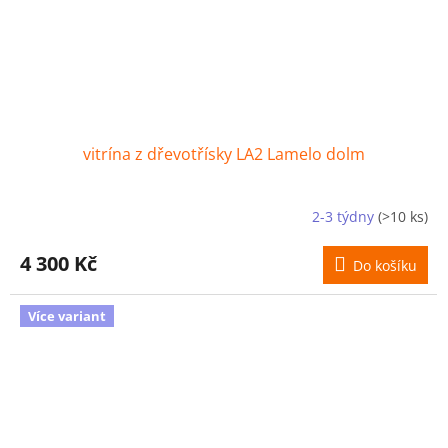
vitrína z dřevotřísky LA2 Lamelo dolm
2-3 týdny
(>10 ks)
4 300 Kč
Do košíku
Více variant