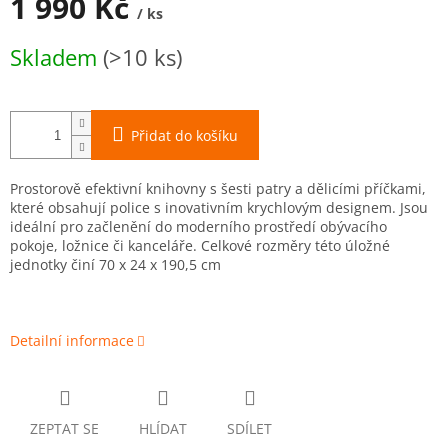
1 990 Kč
/ ks
Měrná
Skladem
(>10 ks)
cena:
Přidat do košíku
Prostorově efektivní knihovny s šesti patry a dělicími příčkami,
které obsahují police s inovativním krychlovým designem. Jsou
ideální pro začlenění do moderního prostředí obývacího
pokoje, ložnice či kanceláře. Celkové rozměry této úložné
jednotky činí 70 x 24 x 190,5 cm
Detailní informace
ZEPTAT SE
HLÍDAT
SDÍLET