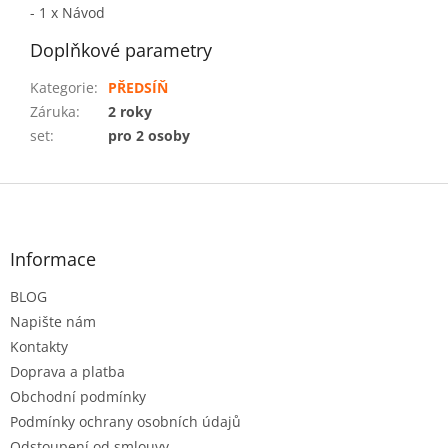
- 1 x Návod
Doplňkové parametry
Kategorie
:
PŘEDSÍŇ
Záruka
:
2 roky
set
:
pro 2 osoby
Z
á
p
a
Informace
t
BLOG
í
Napište nám
Kontakty
Doprava a platba
Obchodní podmínky
Podmínky ochrany osobních údajů
Odstoupení od smlouvy