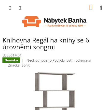
Přejít
NÁKUP
na
obsah
KOŠÍK
Knihovna Regál na knihy se 6
úrovněmi songmi
LBC061M01
Průměrné
Neohodnoceno
Podrobnosti hodnocení
Novinka
hodnocení
Značka:
Song
produktu
je
0,0
z
5
hvězdiček.