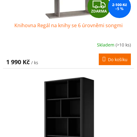
Z
2 100 Kč
–5 %
ZDARMA
D
Knihovna Regál na knihy se 6 úrovněmi songmi
A
R
Skladem
(>10 ks)
M
Do košíku
1 990 Kč
/ ks
A