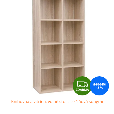
Z
2 300 Kč
–8 %
ZDARMA
D
Knihovna a vitrína, volně stojící skříňová songmi
A