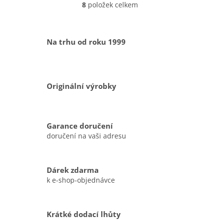
8
položek celkem
O
v
l
á
Na trhu od roku 1999
d
a
c
í
p
Originální výrobky
r
v
k
y
Garance doručení
v
doručení na vaši adresu
ý
p
i
s
Dárek zdarma
u
k e-shop-objednávce
Krátké dodací lhůty