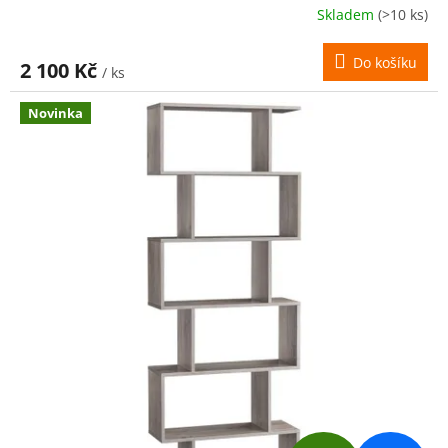
R
Skladem
(>10 ks)
M
Do košíku
2 100 Kč
/ ks
A
Novinka