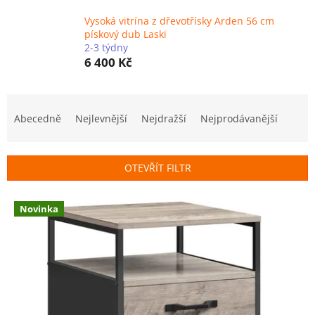
Vysoká vitrína z dřevotřísky Arden 56 cm
pískový dub Laski
2-3 týdny
6 400 Kč
Ř
a
Abecedně
Nejlevnější
Nejdražší
Nejprodávanější
z
e
n
OTEVŘÍT FILTR
í
p
V
r
Novinka
ý
o
p
d
i
u
s
k
p
t
r
ů
o