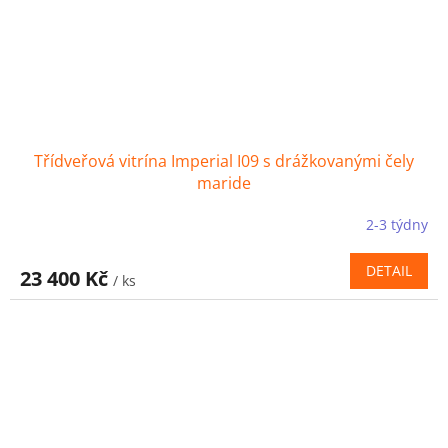
Třídveřová vitrína Imperial I09 s drážkovanými čely
maride
2-3 týdny
DETAIL
23 400 Kč
/ ks