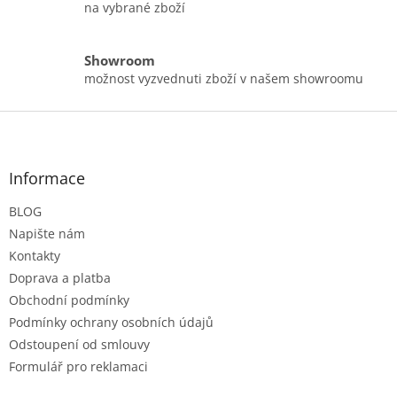
na vybrané zboží
Showroom
možnost vyzvednuti zboží v našem showroomu
Z
á
p
a
Informace
t
BLOG
í
Napište nám
Kontakty
Doprava a platba
Obchodní podmínky
Podmínky ochrany osobních údajů
Odstoupení od smlouvy
Formulář pro reklamaci