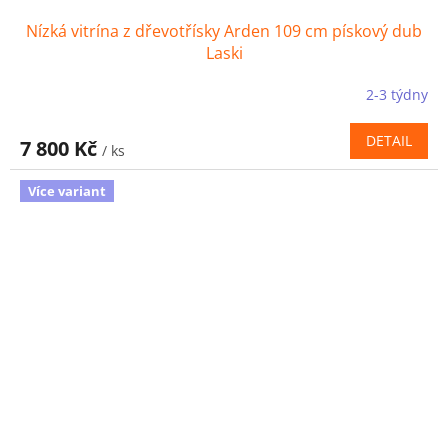
Nízká vitrína z dřevotřísky Arden 109 cm pískový dub
Laski
2-3 týdny
DETAIL
7 800 Kč
/ ks
Více variant