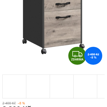
Z
2 400 Kč
–8 %
ZDARMA
D
A
R
M
A
2 400 Kč
–8 %