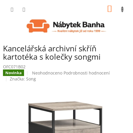
Přejít
NÁKUP
na
obsah
KOŠÍK
Kancelářská archivní skříň
kartotéka s kolečky songmi
OFC071B02
Průměrné
Neohodnoceno
Podrobnosti hodnocení
Novinka
hodnocení
Značka:
Song
produktu
je
0,0
z
5
hvězdiček.