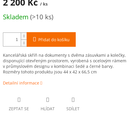
2 200 Kč
/ ks
Měrná
Skladem
(>10 ks)
cena:
Přidat do košíku
Kancelářská skříň na dokumenty s dvěma zásuvkami a kolečky,
disponující otevřeným prostorem, vyrobená s ocelovým rámem
v průmyslovém designu v kombinaci šedé a černé barvy.
Rozměry tohoto produktu jsou 44 x 42 x 66,5 cm
Detailní informace
ZEPTAT SE
HLÍDAT
SDÍLET