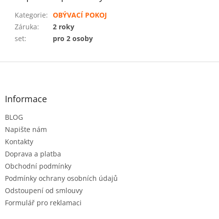
Kategorie
:
OBÝVACÍ POKOJ
Záruka
:
2 roky
set
:
pro 2 osoby
Z
á
p
a
Informace
t
BLOG
í
Napište nám
Kontakty
Doprava a platba
Obchodní podmínky
Podmínky ochrany osobních údajů
Odstoupení od smlouvy
Formulář pro reklamaci