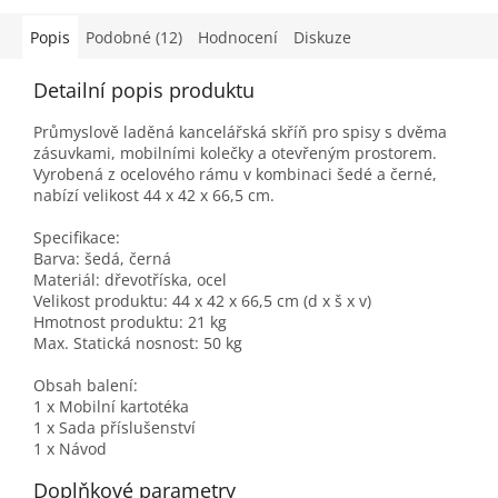
Popis
Podobné (12)
Hodnocení
Diskuze
Detailní popis produktu
Průmyslově laděná kancelářská skříň pro spisy s dvěma
zásuvkami, mobilními kolečky a otevřeným prostorem.
Vyrobená z ocelového rámu v kombinaci šedé a černé,
nabízí velikost 44 x 42 x 66,5 cm.
Specifikace:
Barva: šedá, černá
Materiál: dřevotříska, ocel
Velikost produktu: 44 x 42 x 66,5 cm (d x š x v)
Hmotnost produktu: 21 kg
Max. Statická nosnost: 50 kg
Obsah balení:
1 x Mobilní kartotéka
1 x Sada příslušenství
1 x Návod
Doplňkové parametry