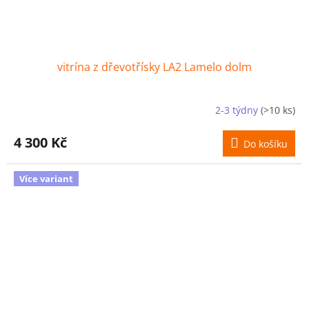
vitrína z dřevotřísky LA2 Lamelo dolm
2-3 týdny
(>10 ks)
4 300 Kč
Do košíku
Více variant