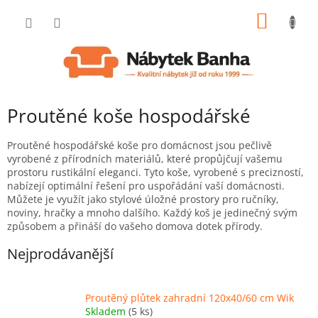
Přejít
NÁKUP
na
obsah
KOŠÍK
Proutěné koše hospodářské
Proutěné hospodářské koše pro domácnost jsou pečlivě
vyrobené z přírodních materiálů, které propůjčují vašemu
prostoru rustikální eleganci. Tyto koše,
vyrobené
s precizností,
nabízejí optimální řešení pro uspořádání vaší domácnosti.
Můžete je využít jako stylové úložné prostory pro ručníky,
noviny, hračky a mnoho dalšího. Každý koš je jedinečný svým
způsobem a přináší do vašeho domova dotek přírody.
Nejprodávanější
Proutěný plůtek zahradní 120x40/60 cm Wik
Skladem
(5 ks)