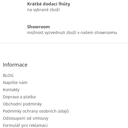
Krátké dodací lhůty
na vybrané zboží
Showroom
možnost vyzvednuti zboží v našem showroomu
Z
á
p
a
Informace
t
BLOG
í
Napište nám
Kontakty
Doprava a platba
Obchodní podmínky
Podmínky ochrany osobních údajů
Odstoupení od smlouvy
Formulář pro reklamaci