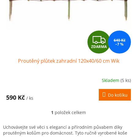
t
ů
Z
640 Kč
–7 %
ZDARMA
D
Proutěný plůtek zahradní 120x40/60 cm Wik
A
R
Skladem
(5 ks)
M
Do košíku
590 Kč
/ ks
A
1
položek celkem
O
v
l
Uchovávejte své věci s elegancí a přírodním půvabem díky
á
proutěným košům pro domácnost. Tyto ručně vyrobené koše