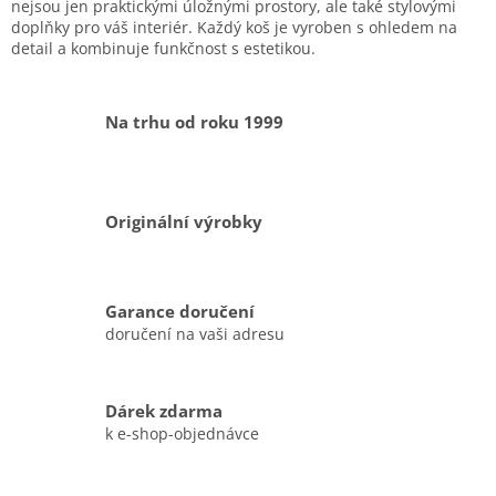
d
nejsou jen praktickými úložnými prostory, ale také stylovými
a
doplňky pro váš interiér. Každý koš je vyroben s ohledem na
c
detail a kombinuje funkčnost s estetikou.
í
p
r
Na trhu od roku 1999
v
k
y
v
ý
Originální výrobky
p
i
s
u
Garance doručení
doručení na vaši adresu
Dárek zdarma
k e-shop-objednávce