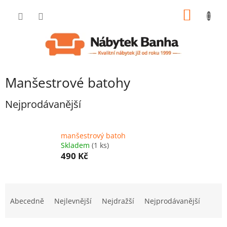
Přejít
NÁKUP
na
obsah
KOŠÍK
Manšestrové batohy
Nejprodávanější
manšestrový batoh
Skladem
(1 ks)
490 Kč
Ř
a
Abecedně
Nejlevnější
Nejdražší
Nejprodávanější
z
e