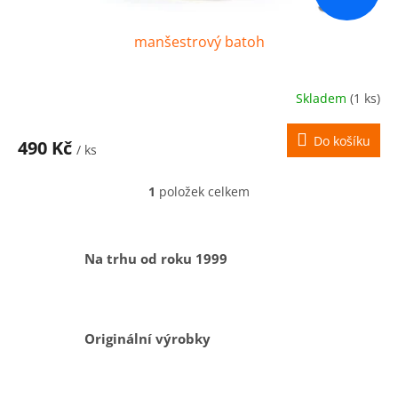
manšestrový batoh
Skladem
(1 ks)
Do košíku
490 Kč
/ ks
1
položek celkem
O
v
l
á
Na trhu od roku 1999
d
a
c
í
p
Originální výrobky
r
v
k