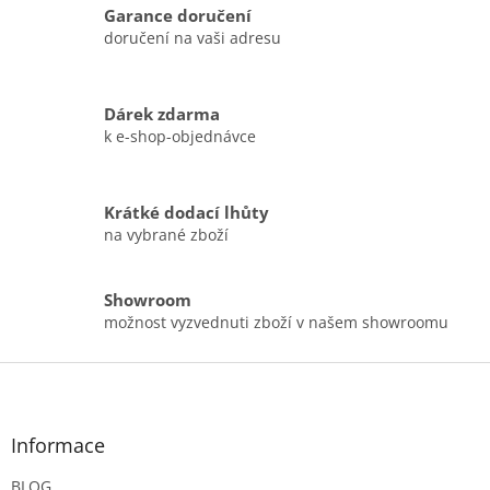
y
Garance doručení
v
doručení na vaši adresu
ý
p
i
s
Dárek zdarma
u
k e-shop-objednávce
Krátké dodací lhůty
na vybrané zboží
Showroom
možnost vyzvednuti zboží v našem showroomu
Z
á
p
a
Informace
t
BLOG