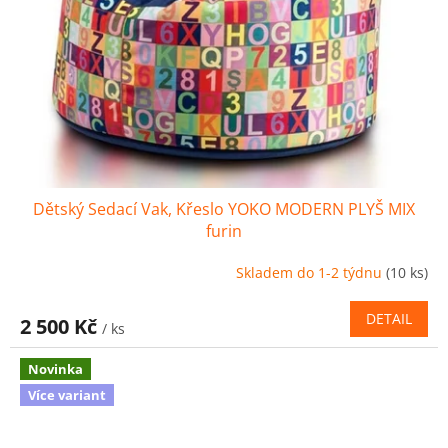
Dětský Sedací Vak, Křeslo YOKO MODERN PLYŠ MIX
furin
Skladem do 1-2 týdnu
(10 ks)
DETAIL
2 500 Kč
/ ks
Novinka
Více variant