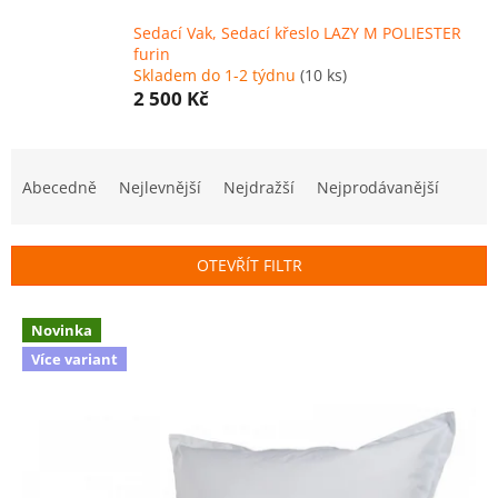
Sedací Vak, Sedací křeslo LAZY M POLIESTER
furin
Skladem do 1-2 týdnu
(10 ks)
2 500 Kč
Ř
a
Abecedně
Nejlevnější
Nejdražší
Nejprodávanější
z
e
n
OTEVŘÍT FILTR
í
p
V
r
Novinka
ý
o
Více variant
p
d
i
u
s
k
p
t
r
ů
o