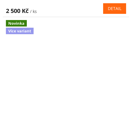
DETAIL
2 500 Kč
/ ks
Novinka
Více variant