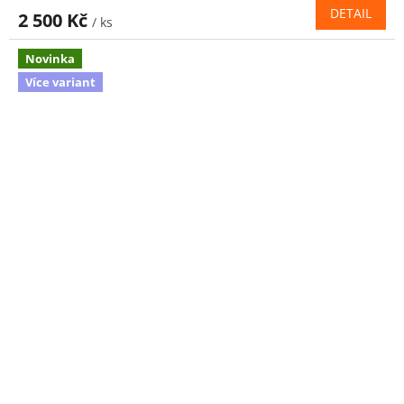
DETAIL
2 500 Kč
/ ks
Novinka
Více variant