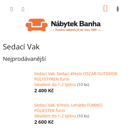
Přejít
NÁKUP
na
obsah
KOŠÍK
Sedací Vak
Nejprodávanější
Sedací Vak, Sedací křeslo OSCAR OUTDOOR
POLYSTYREN furin
Skladem do 1-2 týdnu
(10 ks)
2 400 Kč
Sedací Vak, Křeslo, Lehátko FUMIKO
POLIESTER furin
Skladem do 1-2 týdnu
(10 ks)
2 600 Kč