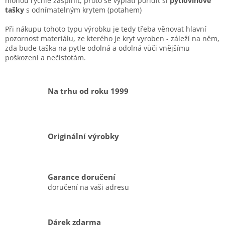
r
mohou rychle zašpinit, proto se vyplatí pořídit si
pytlovinové
v
tašky
s odnímatelným krytem (potahem)
k
y
Při nákupu tohoto typu výrobku je tedy třeba věnovat hlavní
v
pozornost materiálu, ze kterého je kryt vyroben - záleží na něm,
ý
zda bude taška na pytle odolná a odolná vůči vnějšímu
p
poškození a nečistotám.
i
s
u
Na trhu od roku 1999
Originální výrobky
Garance doručení
doručení na vaši adresu
Dárek zdarma