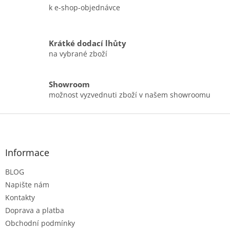
k e-shop-objednávce
Krátké dodací lhůty
na vybrané zboží
Showroom
možnost vyzvednuti zboží v našem showroomu
Z
á
p
a
Informace
t
BLOG
í
Napište nám
Kontakty
Doprava a platba
Obchodní podmínky