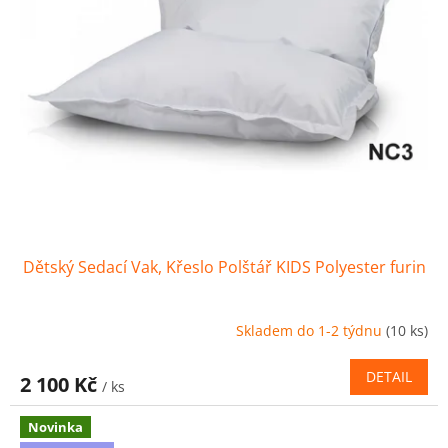
d
u
k
t
ů
Dětský Sedací Vak, Křeslo Polštář KIDS Polyester furin
Skladem do 1-2 týdnu
(10 ks)
DETAIL
2 100 Kč
/ ks
Novinka