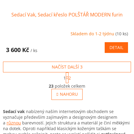
Sedací Vak, Sedací křeslo POLŠTÁŘ MODERN furin
Skladem do 1-2 týdnu
(10 ks)
DETAIL
3 600 Kč
/ ks
NAČÍST DALŠÍ 3
S
1
2
t
O
r
23
položek celkem
v
á
l
NAHORU
n
á
k
o
d
v
a
Sedací vak
nabízený naším internetovým obchodem se
á
c
vyznačuje především zajímavým a designovým designem
n
í
a
různou
barevností.
Jejich struktura a materiál je činí měkkými
í
p
na dotek.
Oproti například klasickým koženým taškám se