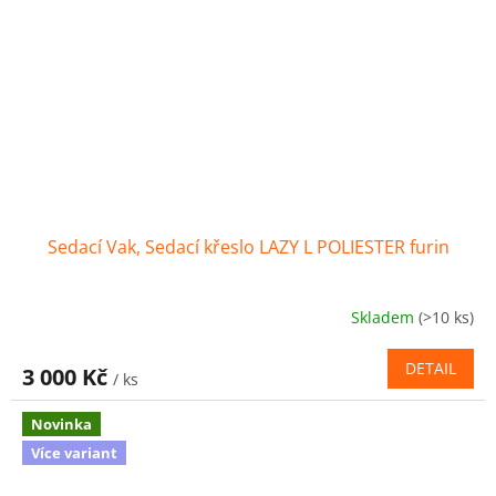
Sedací Vak, Sedací křeslo LAZY L POLIESTER furin
Skladem
(>10 ks)
DETAIL
3 000 Kč
/ ks
Novinka
Více variant