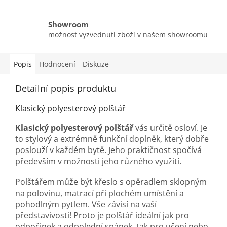
Showroom
možnost vyzvednuti zboží v našem showroomu
Popis
Hodnocení
Diskuze
Detailní popis produktu
Klasický polyesterový polštář
Klasický polyesterový polštář
vás určitě osloví. Je
to stylový a extrémně funkční doplněk, který dobře
poslouží v každém bytě. Jeho praktičnost spočívá
především v možnosti jeho různého využití.
Polštářem může být křeslo s opěradlem sklopným
na polovinu, matrací při plochém umístění a
pohodlným pytlem. Vše závisí na vaší
představivosti! Proto je polštář ideální jak pro
odpočinek a odpolední spánek, tak pro učení nebo