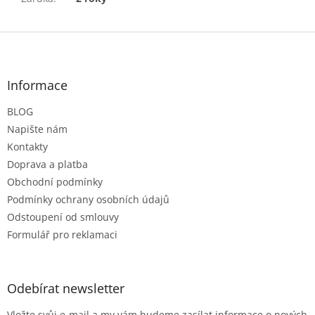
Z
á
p
a
Informace
t
BLOG
í
Napište nám
Kontakty
Doprava a platba
Obchodní podmínky
Podmínky ochrany osobních údajů
Odstoupení od smlouvy
Formulář pro reklamaci
Odebírat newsletter
Vložte svůj e-mail a my vám budeme zasílat informace o nových