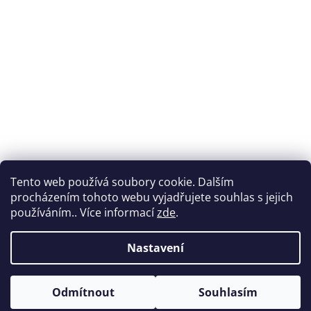
Tento web používá soubory cookie. Dalším
procházením tohoto webu vyjadřujete souhlas s jejich
používáním.. Více informací
zde
.
Nastavení
Vytvořil Shoptet
Odmítnout
Souhlasím
Copyright 2026
Nabytek-vencl.cz
. Všechna práva vyhrazena.