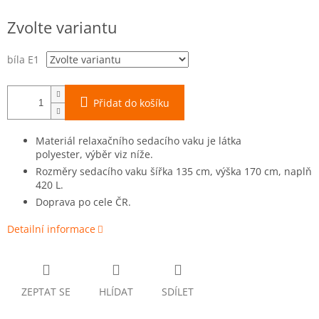
Měrná
Zvolte variantu
cena:
bíla E1
Přidat do košíku
Materiál relaxačního sedacího vaku je látka
polyester, výběr viz níže.
Rozměry sedacího vaku šířka 135 cm, výška 170 cm, naplň
420 L.
Doprava po cele ČR.
Detailní informace
ZEPTAT SE
HLÍDAT
SDÍLET