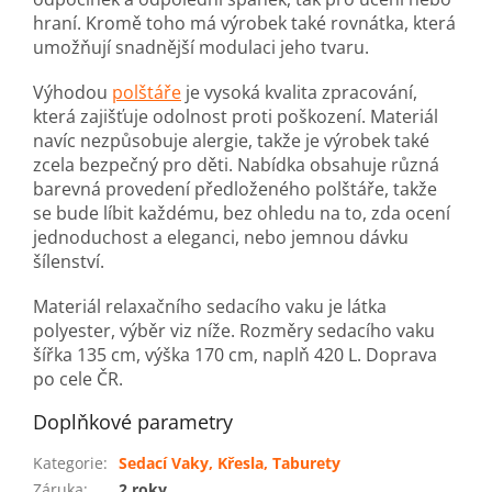
hraní. Kromě toho má výrobek také rovnátka, která
umožňují snadnější modulaci jeho tvaru.
Výhodou
polštáře
je vysoká kvalita zpracování,
která zajišťuje odolnost proti poškození. Materiál
navíc nezpůsobuje alergie, takže je výrobek také
zcela bezpečný pro děti. Nabídka obsahuje různá
barevná provedení předloženého polštáře, takže
se bude líbit každému, bez ohledu na to, zda ocení
jednoduchost a eleganci, nebo jemnou dávku
šílenství.
Materiál relaxačního sedacího vaku je látka
polyester, výběr viz níže. Rozměry sedacího vaku
šířka 135 cm, výška 170 cm, naplň 420 L. Doprava
po cele ČR.
Doplňkové parametry
Kategorie
:
Sedací Vaky, Křesla, Taburety
Záruka
:
2 roky