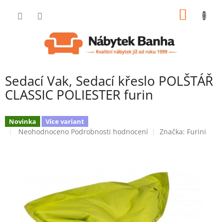
Přejít
NÁKUP
na
obsah
KOŠÍK
Sedací Vak, Sedací křeslo POLŠTÁŘ
CLASSIC POLIESTER furin
Novinka
Více variant
Průměrné
Neohodnoceno
Podrobnosti hodnocení
Značka:
Furini
hodnocení
produktu
je
0,0
z
5
hvězdiček.