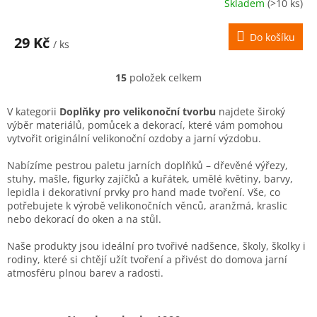
Skladem
(>10 ks)
Do košíku
29 Kč
/ ks
15
položek celkem
O
v
l
V kategorii
Doplňky pro velikonoční tvorbu
najdete široký
á
výběr materiálů, pomůcek a dekorací, které vám pomohou
d
vytvořit originální velikonoční ozdoby a jarní výzdobu.
a
c
Nabízíme pestrou paletu jarních doplňků – dřevěné výřezy,
í
stuhy, mašle, figurky zajíčků a kuřátek, umělé květiny, barvy,
p
lepidla i dekorativní prvky pro hand made tvoření. Vše, co
r
potřebujete k výrobě velikonočních věnců, aranžmá, kraslic
v
nebo dekorací do oken a na stůl.
k
y
Naše produkty jsou ideální pro tvořivé nadšence, školy, školky i
v
rodiny, které si chtějí užít tvoření a přivést do domova jarní
ý
atmosféru plnou barev a radosti.
p
i
s