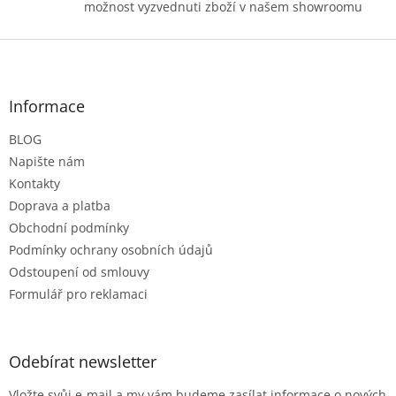
možnost vyzvednuti zboží v našem showroomu
Z
á
p
a
Informace
t
BLOG
í
Napište nám
Kontakty
Doprava a platba
Obchodní podmínky
Podmínky ochrany osobních údajů
Odstoupení od smlouvy
Formulář pro reklamaci
Odebírat newsletter
Vložte svůj e-mail a my vám budeme zasílat informace o nových