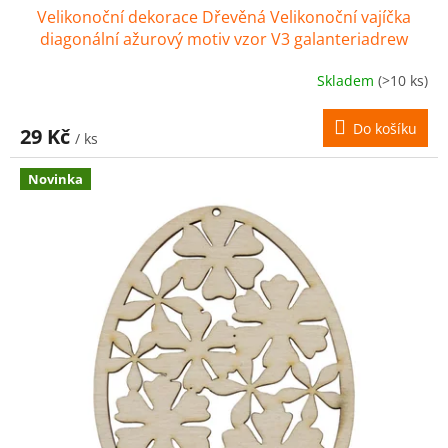
Velikonoční dekorace Dřevěná Velikonoční vajíčka
diagonální ažurový motiv vzor V3 galanteriadrew
Skladem
(>10 ks)
Do košíku
29 Kč
/ ks
Novinka