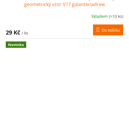
geometrický vzor V17 galanteriadrew
Skladem
(>10 ks)
Do košíku
29 Kč
/ ks
Novinka