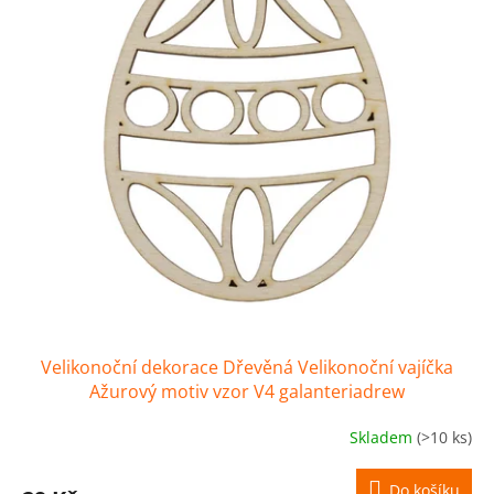
k
p
t
r
ů
o
d
u
k
t
ů
Velikonoční dekorace Dřevěná Velikonoční vajíčka
Ažurový motiv vzor V4 galanteriadrew
Skladem
(>10 ks)
Do košíku