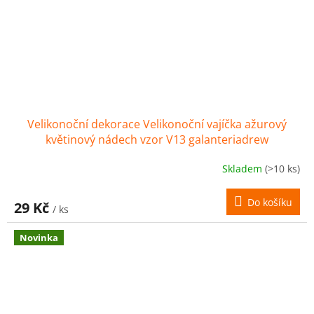
Velikonoční dekorace Velikonoční vajíčka ažurový
květinový nádech vzor V13 galanteriadrew
Skladem
(>10 ks)
Do košíku
29 Kč
/ ks
Novinka