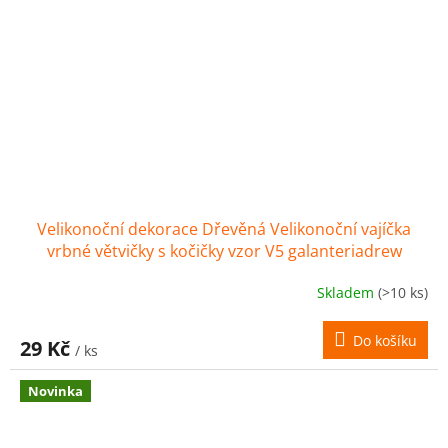
Velikonoční dekorace Dřevěná Velikonoční vajíčka
vrbné větvičky s kočičky vzor V5 galanteriadrew
Skladem
(>10 ks)
Do košíku
29 Kč
/ ks
Novinka