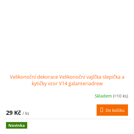
Velikonoční dekorace Velikonoční vajíčka slepička a
kytičky vzor V14 galanteriadrew
Skladem
(>10 ks)
Do košíku
29 Kč
/ ks
Novinka