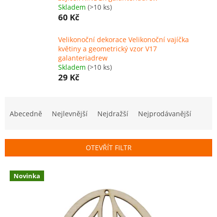
Skladem
(>10 ks)
60 Kč
Velikonoční dekorace Velikonoční vajíčka
květiny a geometrický vzor V17
galanteriadrew
Skladem
(>10 ks)
29 Kč
Ř
a
Abecedně
Nejlevnější
Nejdražší
Nejprodávanější
z
e
n
OTEVŘÍT FILTR
í
p
V
r
Novinka
ý
o
p
d
i
u
s