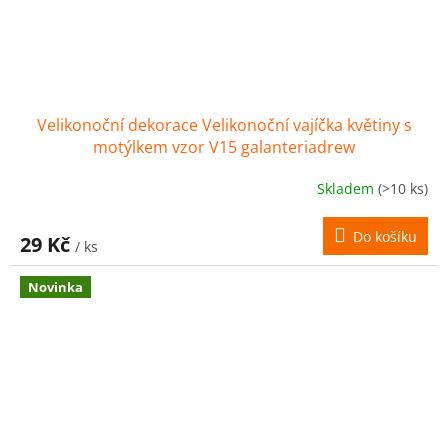
Velikonoční dekorace Velikonoční vajíčka květiny s
motýlkem vzor V15 galanteriadrew
Skladem
(>10 ks)
Do košíku
29 Kč
/ ks
Novinka