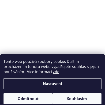
Tento web používá soubory cookie. Dalším
procházením tohoto webu vyjadřujete souhlas s jejich
používáním.. Více informací
zde
.
Nastavení
Vytvořil Shoptet
Odmítnout
Souhlasím
Copyright 2026
Nabytek-vencl.cz
. Všechna práva vyhrazena.