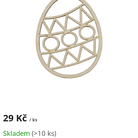
29 Kč
/ ks
Měrná
Skladem
(>10 ks)
cena: