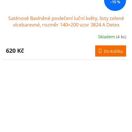
–15 %
Saténové Bavlněné povlečení luční květy, listy zelené
vícebarevné, rozměr 140×200 vzor 3824 A Detex
Skladem
(4 ks)
620 Kč
Do košíku