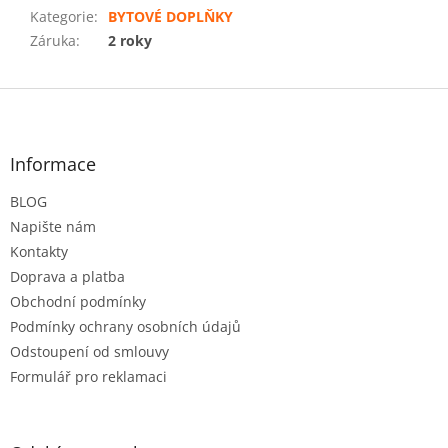
Kategorie
:
BYTOVÉ DOPLŇKY
Záruka
:
2 roky
Z
á
p
a
Informace
t
BLOG
í
Napište nám
Kontakty
Doprava a platba
Obchodní podmínky
Podmínky ochrany osobních údajů
Odstoupení od smlouvy
Formulář pro reklamaci