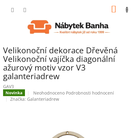
Přejít
NÁKUP
na
obsah
KOŠÍK
Velikonoční dekorace Dřevěná
Velikonoční vajíčka diagonální
ažurový motiv vzor V3
galanteriadrew
GAV3
Průměrné
Neohodnoceno
Podrobnosti hodnocení
Novinka
hodnocení
Značka:
Galanteriadrew
produktu
je
0,0
z
5
hvězdiček.