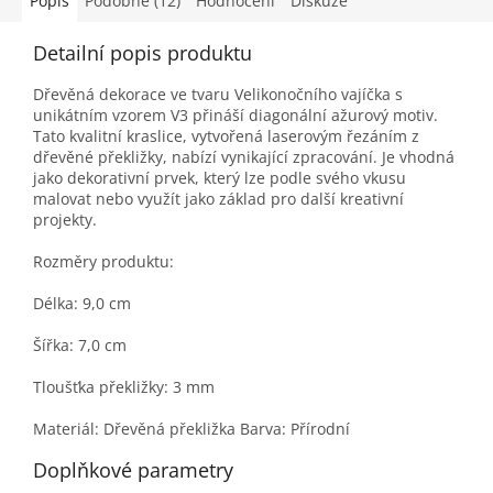
Popis
Podobné (12)
Hodnocení
Diskuze
Detailní popis produktu
Dřevěná dekorace ve tvaru Velikonočního vajíčka s
unikátním vzorem V3 přináší diagonální ažurový motiv.
Tato kvalitní kraslice, vytvořená laserovým řezáním z
dřevěné překližky, nabízí vynikající zpracování. Je vhodná
jako dekorativní prvek, který lze podle svého vkusu
malovat nebo využít jako základ pro další kreativní
projekty.
Rozměry produktu:
Délka: 9,0 cm
Šířka: 7,0 cm
Tloušťka překližky: 3 mm
Materiál: Dřevěná překližka Barva: Přírodní
Doplňkové parametry