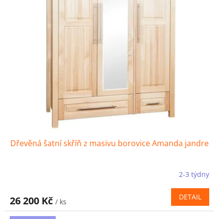
Dřevěná šatní skříň z masivu borovice Amanda jandre
2-3 týdny
DETAIL
26 200 Kč
/ ks