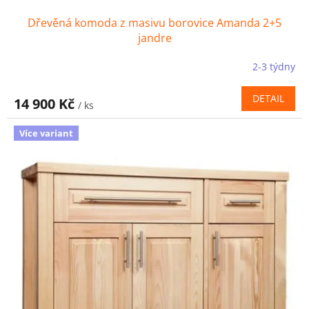
Dřevěná komoda z masivu borovice Amanda 2+5
jandre
2-3 týdny
DETAIL
14 900 Kč
/ ks
Více variant