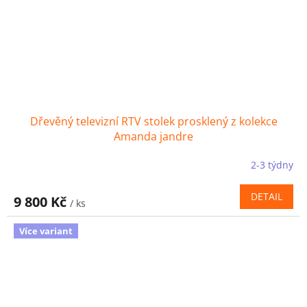
Dřevěný televizní RTV stolek prosklený z kolekce
Amanda jandre
2-3 týdny
DETAIL
9 800 Kč
/ ks
Více variant