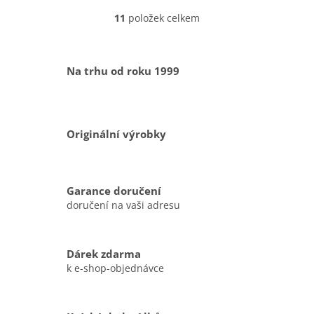
11
položek celkem
O
v
l
á
Na trhu od roku 1999
d
a
c
í
p
Originální výrobky
r
v
k
y
Garance doručení
v
doručení na vaši adresu
ý
p
i
s
Dárek zdarma
u
k e-shop-objednávce