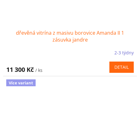
dřevěná vitrína z masivu borovice Amanda II 1
zásuvka jandre
2-3 týdny
DETAIL
11 300 Kč
/ ks
Více variant