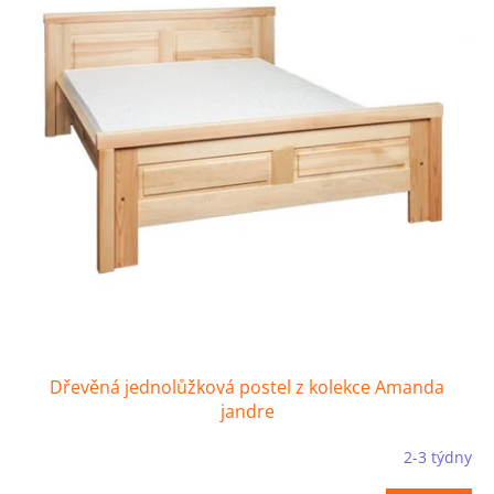
s
k
p
t
r
ů
o
d
u
k
t
ů
Dřevěná jednolůžková postel z kolekce Amanda
jandre
2-3 týdny