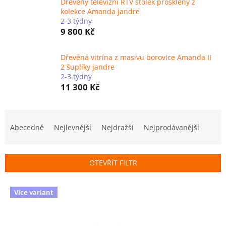
Dřevěný televizní RTV stolek prosklený z
kolekce Amanda jandre
2-3 týdny
9 800 Kč
Dřevěná vitrína z masivu borovice Amanda II
2 šuplíky jandre
2-3 týdny
11 300 Kč
Ř
a
Abecedně
Nejlevnější
Nejdražší
Nejprodávanější
z
e
n
OTEVŘÍT FILTR
í
p
V
r
Více variant
ý
o
p
d
i
u