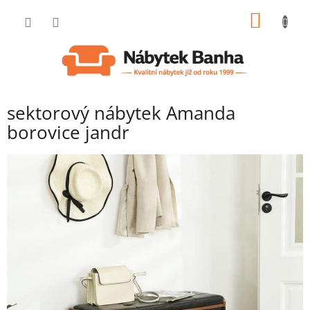
Přejít
NÁKUP
na
obsah
KOŠÍK
sektorový nábytek Amanda
borovice jandr