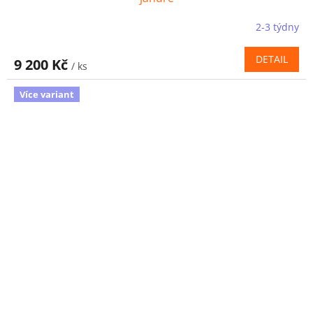
2-3 týdny
DETAIL
9 200 Kč
/ ks
Více variant