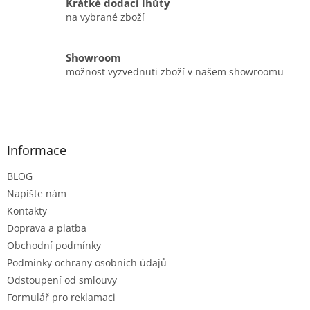
Krátké dodací lhůty
na vybrané zboží
Showroom
možnost vyzvednuti zboží v našem showroomu
Z
á
p
a
Informace
t
BLOG
í
Napište nám
Kontakty
Doprava a platba
Obchodní podmínky
Podmínky ochrany osobních údajů
Odstoupení od smlouvy
Formulář pro reklamaci