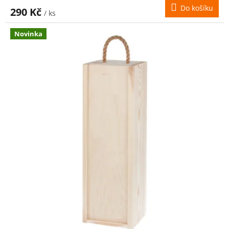
Do košíku
290 Kč
/ ks
Novinka