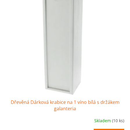
u
s
k
p
t
r
ů
o
d
u
k
t
ů
Dřevěná Dárková krabice na 1 víno bílá s držákem
galanteria
Skladem
(10 ks)