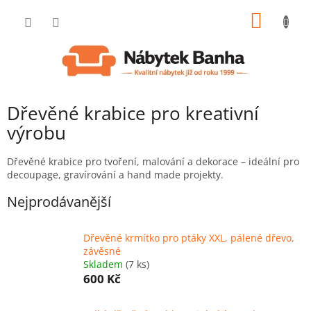
Přejít
NÁKUP
na
obsah
KOŠÍK
Dřevěné krabice pro kreativní
výrobu
Dřevěné krabice pro tvoření, malování a dekorace – ideální pro
decoupage, gravírování a hand made projekty.
Nejprodávanější
Dřevěné krmítko pro ptáky XXL, pálené dřevo,
závěsné
Skladem
(7 ks)
600 Kč