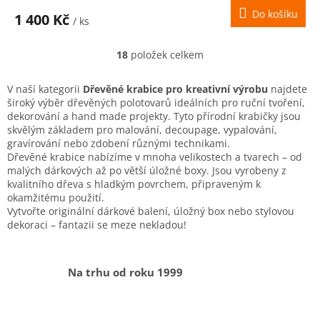
Do košíku
1 400 Kč
/ ks
18
položek celkem
O
v
l
V naší kategorii
Dřevěné krabice pro kreativní výrobu
najdete
á
široký výběr dřevěných polotovarů ideálních pro ruční tvoření,
d
dekorování a hand made projekty. Tyto přírodní krabičky jsou
a
skvělým základem pro malování, decoupage, vypalování,
c
gravírování nebo zdobení různými technikami.
í
Dřevěné krabice nabízíme v mnoha velikostech a tvarech – od
p
malých dárkových až po větší úložné boxy. Jsou vyrobeny z
r
kvalitního dřeva s hladkým povrchem, připraveným k
v
okamžitému použití.
k
Vytvořte originální dárkové balení, úložný box nebo stylovou
y
dekoraci – fantazii se meze nekladou!
v
ý
p
Na trhu od roku 1999
i
s
u