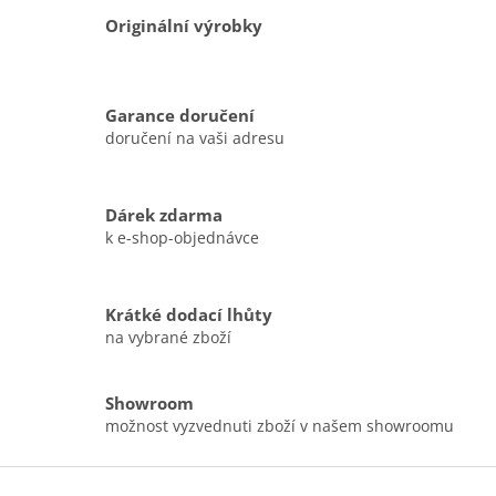
Originální výrobky
Garance doručení
doručení na vaši adresu
Dárek zdarma
k e-shop-objednávce
Krátké dodací lhůty
na vybrané zboží
Showroom
možnost vyzvednuti zboží v našem showroomu
Z