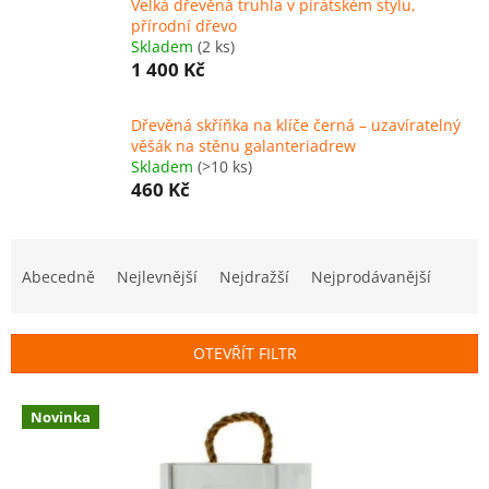
Velká dřevěná truhla v pirátském stylu,
přírodní dřevo
Skladem
(2 ks)
1 400 Kč
Dřevěná skříňka na klíče černá – uzavíratelný
věšák na stěnu galanteriadrew
Skladem
(>10 ks)
460 Kč
Ř
a
Abecedně
Nejlevnější
Nejdražší
Nejprodávanější
z
e
n
OTEVŘÍT FILTR
í
p
V
r
Novinka
ý
o
p
d
i