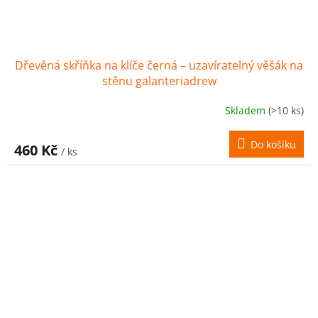
Dřevěná skříňka na klíče černá – uzavíratelný věšák na
stěnu galanteriadrew
Skladem
(>10 ks)
Do košíku
460 Kč
/ ks