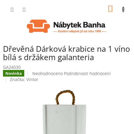
Přejít
NÁKUP
na
obsah
KOŠÍK
Dřevěná Dárková krabice na 1 víno
bílá s držákem galanteria
GA24030
Průměrné
Neohodnoceno
Podrobnosti hodnocení
Novinka
hodnocení
Značka:
Vintor
produktu
je
0,0
z
5
hvězdiček.