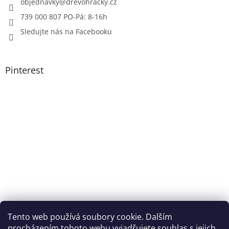
objednavky
@
drevohracky.cz
739 000 807 PO-Pá: 8-16h
Sledujte nás na Facebooku
Pinterest
Tento web používá soubory cookie. Dalším
procházením tohoto webu vyjadřujete souhlas s jejich