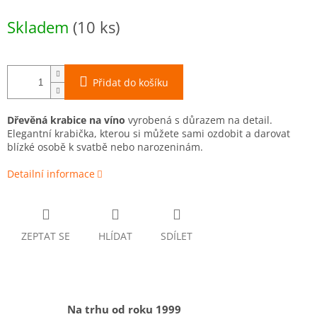
Měrná
Skladem
(10 ks)
cena:
Přidat do košíku
Dřevěná krabice na víno
vyrobená s důrazem na detail.
Elegantní krabička, kterou si můžete sami ozdobit a darovat
blízké osobě k svatbě nebo narozeninám.
Detailní informace
ZEPTAT SE
HLÍDAT
SDÍLET
Na trhu od roku 1999