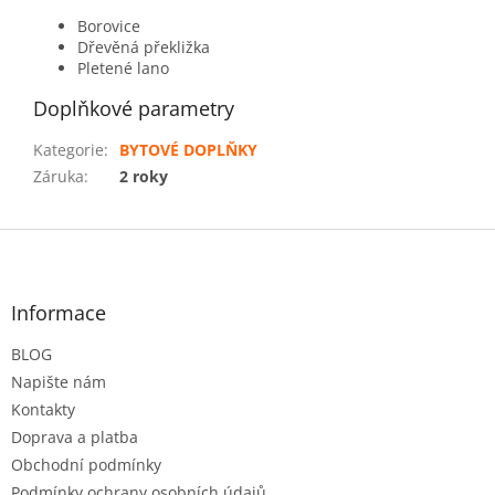
Borovice
Dřevěná překližka
Pletené lano
Doplňkové parametry
Kategorie
:
BYTOVÉ DOPLŇKY
Záruka
:
2 roky
Z
á
p
a
Informace
t
BLOG
í
Napište nám
Kontakty
Doprava a platba
Obchodní podmínky
Podmínky ochrany osobních údajů