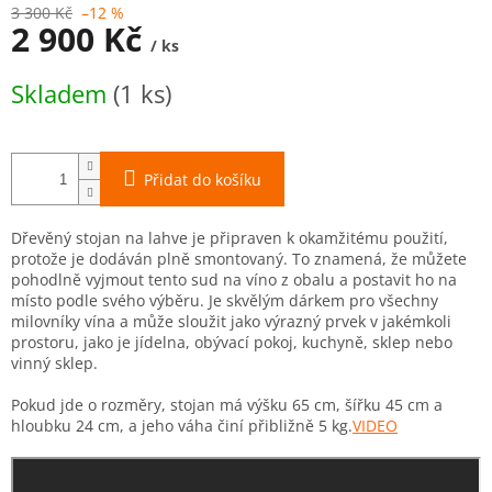
A
3 300 Kč
–12 %
2 900 Kč
/ ks
Měrná
Skladem
(1 ks)
cena:
Přidat do košíku
Dřevěný stojan na lahve je připraven k okamžitému použití,
protože je dodáván plně smontovaný. To znamená, že můžete
pohodlně vyjmout tento sud na víno z obalu a postavit ho na
místo podle svého výběru. Je skvělým dárkem pro všechny
milovníky vína a může sloužit jako výrazný prvek v jakémkoli
prostoru, jako je jídelna, obývací pokoj, kuchyně, sklep nebo
vinný sklep.
Pokud jde o rozměry, stojan má výšku 65 cm, šířku 45 cm a
hloubku 24 cm, a jeho váha činí přibližně 5 kg.
VIDEO