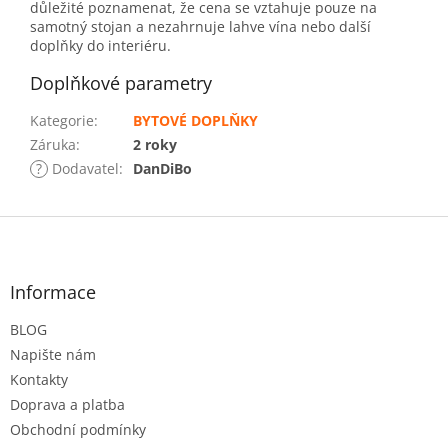
důležité poznamenat, že cena se vztahuje pouze na
samotný stojan a nezahrnuje lahve vína nebo další
doplňky do interiéru.
Doplňkové parametry
Kategorie
:
BYTOVÉ DOPLŇKY
Záruka
:
2 roky
?
Dodavatel
:
DanDiBo
Z
á
p
a
Informace
t
BLOG
í
Napište nám
Kontakty
Doprava a platba
Obchodní podmínky