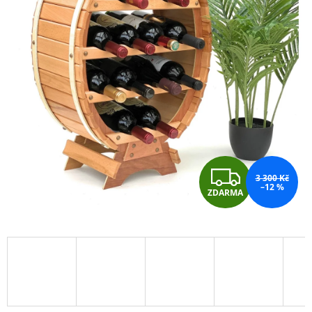
Z
3 300 Kč
–12 %
ZDARMA
D
A
R
M