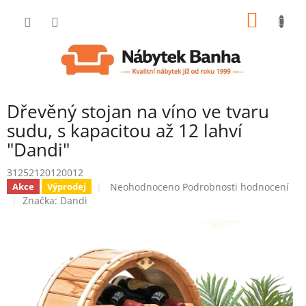
Přejít
NÁKUP
na
obsah
KOŠÍK
Dřevěný stojan na víno ve tvaru
sudu, s kapacitou až 12 lahví
"Dandi"
31252120120012
Průměrné
Neohodnoceno
Podrobnosti hodnocení
Akce
Výprodej
hodnocení
Značka:
Dandi
produktu
je
0,0
z
5
hvězdiček.