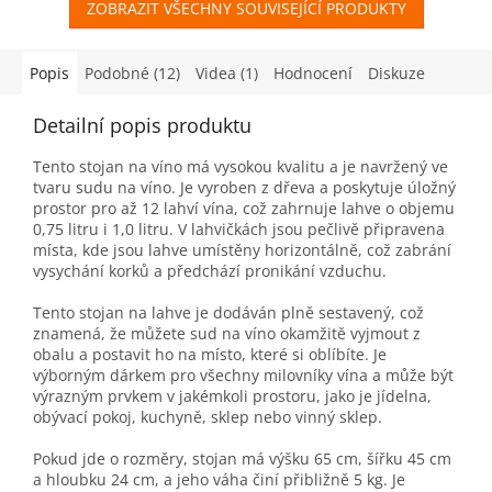
ZOBRAZIT VŠECHNY SOUVISEJÍCÍ PRODUKTY
Popis
Podobné (12)
Videa (1)
Hodnocení
Diskuze
Detailní popis produktu
Tento stojan na víno má vysokou kvalitu a je navržený ve
tvaru sudu na víno. Je vyroben z dřeva a poskytuje úložný
prostor pro až 12 lahví vína, což zahrnuje lahve o objemu
0,75 litru i 1,0 litru. V lahvičkách jsou pečlivě připravena
místa, kde jsou lahve umístěny horizontálně, což zabrání
vysychání korků a předchází pronikání vzduchu.
Tento stojan na lahve je dodáván plně sestavený, což
znamená, že můžete sud na víno okamžitě vyjmout z
obalu a postavit ho na místo, které si oblíbíte. Je
výborným dárkem pro všechny milovníky vína a může být
výrazným prvkem v jakémkoli prostoru, jako je jídelna,
obývací pokoj, kuchyně, sklep nebo vinný sklep.
Pokud jde o rozměry, stojan má výšku 65 cm, šířku 45 cm
a hloubku 24 cm, a jeho váha činí přibližně 5 kg. Je