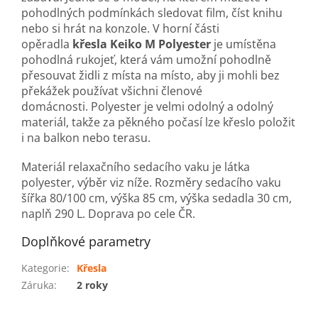
pohodlných podmínkách sledovat film, číst knihu
nebo si hrát na konzole. V horní části
opěradla
křesla Keiko M Polyester
je umístěna
pohodlná rukojeť, která vám umožní pohodlně
přesouvat židli z místa na místo, aby ji mohli bez
překážek používat všichni členové
domácnosti. Polyester je velmi odolný a odolný
materiál, takže za pěkného počasí lze křeslo položit
i na balkon nebo terasu.
Materiál relaxačního sedacího vaku je látka
polyester, výběr viz níže. Rozměry sedacího vaku
šířka 80/100 cm, výška 85 cm, výška sedadla 30 cm,
naplň 290 L. Doprava po cele ČR.
Doplňkové parametry
Kategorie
:
Křesla
Záruka
:
2 roky