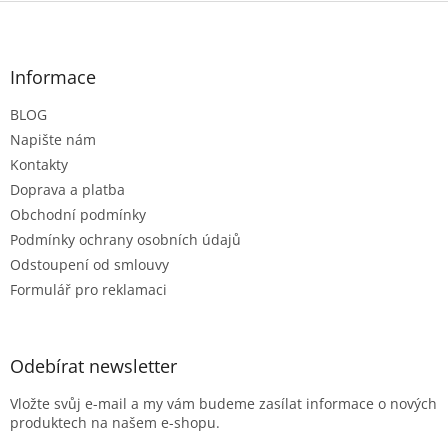
Z
á
p
a
Informace
t
BLOG
í
Napište nám
Kontakty
Doprava a platba
Obchodní podmínky
Podmínky ochrany osobních údajů
Odstoupení od smlouvy
Formulář pro reklamaci
Odebírat newsletter
Vložte svůj e-mail a my vám budeme zasílat informace o nových
produktech na našem e-shopu.