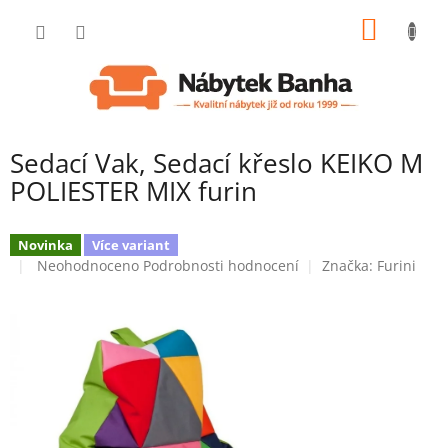
Přejít
NÁKUP
na
obsah
KOŠÍK
Sedací Vak, Sedací křeslo KEIKO M
POLIESTER MIX furin
Novinka
Více variant
Průměrné
Neohodnoceno
Podrobnosti hodnocení
Značka:
Furini
hodnocení
produktu
je
0,0
z
5
hvězdiček.