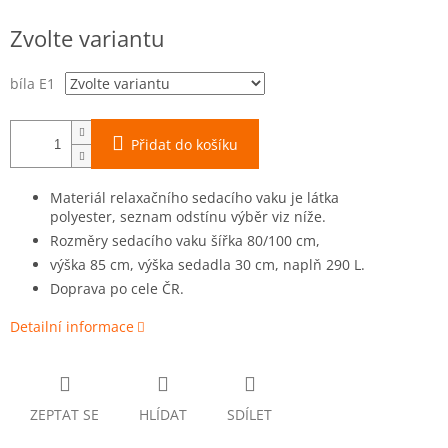
Měrná
Zvolte variantu
cena:
bíla E1
Přidat do košíku
Materiál relaxačního sedacího vaku je látka
polyester, seznam odstínu výběr viz níže.
Rozměry sedacího vaku šířka 80/100 cm,
výška 85 cm, výška sedadla 30 cm, naplň 290 L.
Doprava po cele ČR.
Detailní informace
ZEPTAT SE
HLÍDAT
SDÍLET