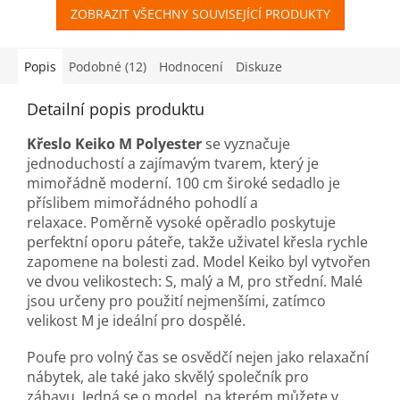
ZOBRAZIT VŠECHNY SOUVISEJÍCÍ PRODUKTY
Popis
Podobné (12)
Hodnocení
Diskuze
Detailní popis produktu
Křeslo Keiko M Polyester
se vyznačuje
jednoduchostí a zajímavým tvarem, který je
mimořádně moderní. 100 cm široké sedadlo je
příslibem mimořádného pohodlí a
relaxace. Poměrně vysoké opěradlo poskytuje
perfektní oporu páteře, takže uživatel křesla rychle
zapomene na bolesti zad. Model Keiko byl vytvořen
ve dvou velikostech: S, malý a M, pro střední. Malé
jsou určeny pro použití nejmenšími, zatímco
velikost M je ideální pro dospělé.
Poufe pro volný čas se osvědčí nejen jako relaxační
nábytek, ale také jako skvělý společník pro
zábavu. Jedná se o model, na kterém můžete v