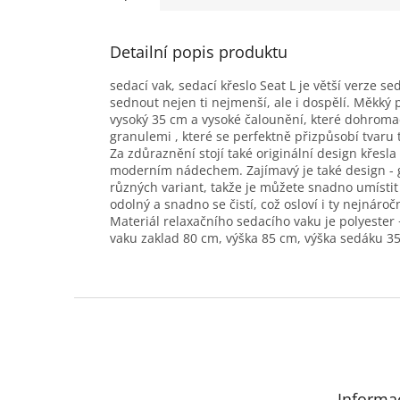
Detailní popis produktu
sedací vak, sedací křeslo Seat L je větší verze se
sednout nejen ti nejmenší, ale i dospělí. Měkký 
vysoký 35 cm a vysoké čalounění, které dohromad
granulemi , které se perfektně přizpůsobí tvar
Za zdůraznění stojí také originální design křesla 
moderním nádechem. Zajímavý je také design - ge
různých variant, takže je můžete snadno umístit 
odolný a snadno se čistí, což osloví i ty nejnáročn
Materiál relaxačního sedacího vaku je polyester
vaku zaklad 80 cm, výška 85 cm, výška sedáku 35
Z
á
p
a
t
Informa