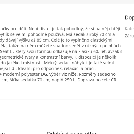
Dop
dačky pro děti. Není divu - je tak pohodlný, že si na něj chtějí
Kate
pytlík se velmi pohodlně používá. Má sedák široký 70 cm a
Záru
y dávají výšku až 85 cm. Celé je to vyplněno elastickými
u těla, takže na něm můžete snadno sedět v různých polohách.
Seat L , který svou formou odkazuje na klasiku 60. let, avšak s
ometrické tvary a kontrastní barvy. K dispozici je několik
do jakékoli místnosti. Měkký sedací nábytek je také velmi
ější lidi. Ideální pro odpočinek, relaxaci a práci.
 + moderní polyester DG, výběr viz níže. Rozměry sedacího
 cm, šířka sedátka 70 cm, naplň 250 L. Doprava po cele ČR.
ce
Odebírat newsletter