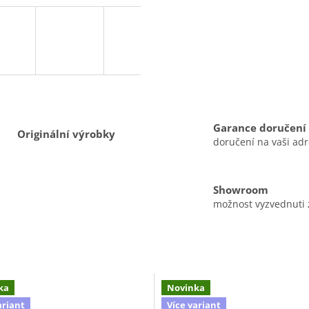
Garance doručení
Originální výrobky
doručení na vaši ad
Showroom
možnost vyzvednuti
ka
Novinka
ariant
Více variant