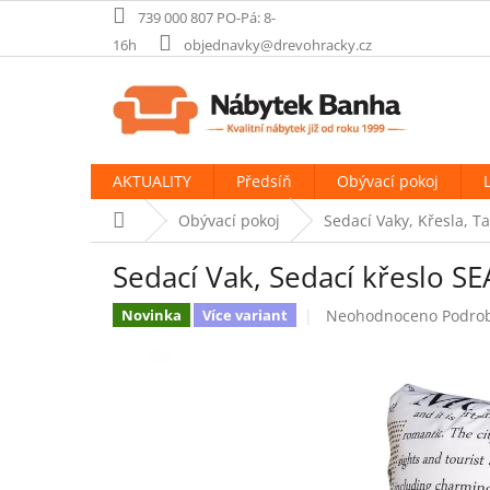
Přejít
739 000 807 PO-Pá: 8-
na
16h
objednavky@drevohracky.cz
obsah
AKTUALITY
Předsíň
Obývací pokoj
Domů
Obývací pokoj
Sedací Vaky, Křesla, T
Sedací Vak, Sedací křeslo 
Průměrné
Neohodnoceno
Podro
Novinka
Více variant
hodnocení
produktu
je
0,0
z
5
hvězdiček.