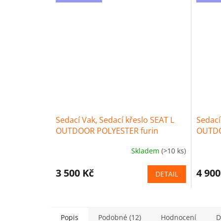
Sedací Vak, Sedací křeslo SEAT L
Sedací
OUTDOOR POLYESTER furin
OUTDO
Skladem
(>10 ks)
3 500 Kč
4 900
DETAIL
Popis
Podobné (12)
Hodnocení
D