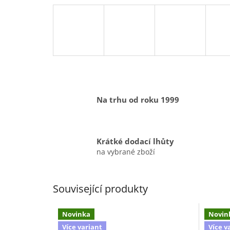
Na trhu od roku 1999
Krátké dodací lhůty
na vybrané zboží
Související produkty
Novinka
Novin
Více variant
Více v