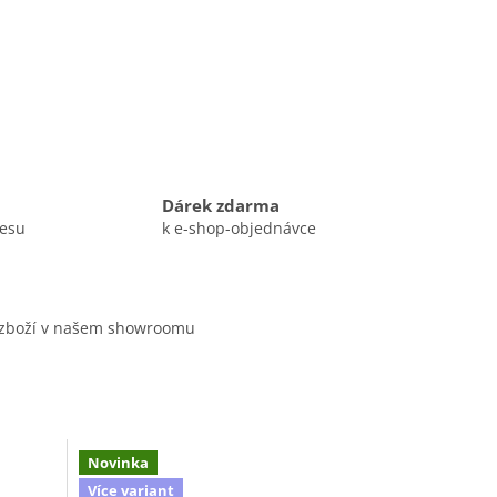
Dárek zdarma
resu
k e-shop-objednávce
 zboží v našem showroomu
Novinka
Více variant