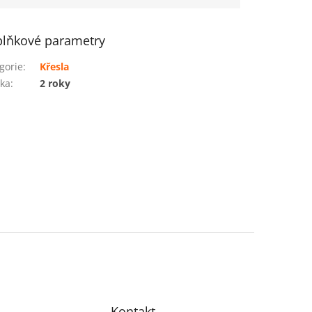
lňkové parametry
gorie
:
Křesla
ka
:
2 roky
Kontakt