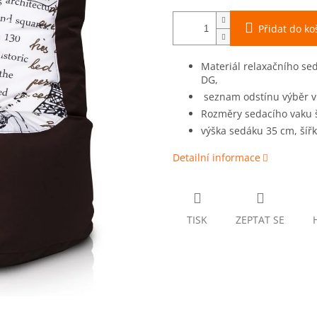
Přidat do ko
Materiál relaxačního se
DG,
seznam odstínu výběr vi
Rozměry sedacího vaku š
výška sedáku 35 cm, šířk
Detailní informace
TISK
ZEPTAT SE