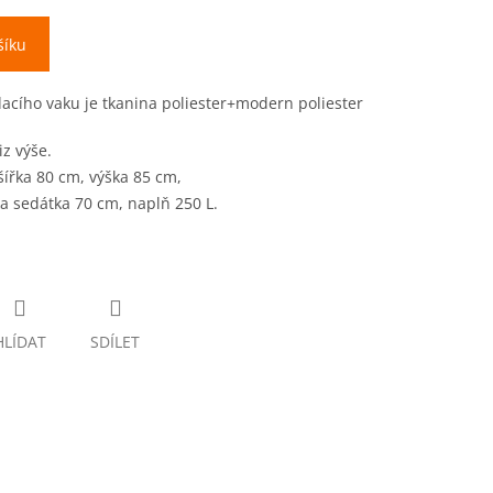
šíku
dacího vaku je tkanina poliester+modern poliester
z výše.
ířka 80 cm, výška 85 cm,
a sedátka 70 cm, naplň 250 L.
HLÍDAT
SDÍLET