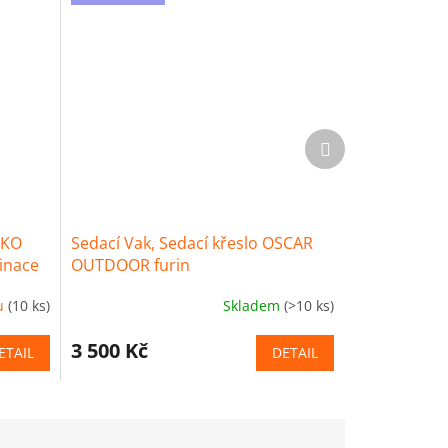
Další
produkt
IKO
Sedací Vak, Sedací křeslo OSCAR
inace
OUTDOOR furin
u
(10 ks)
Skladem
(>10 ks)
3 500 Kč
ETAIL
DETAIL