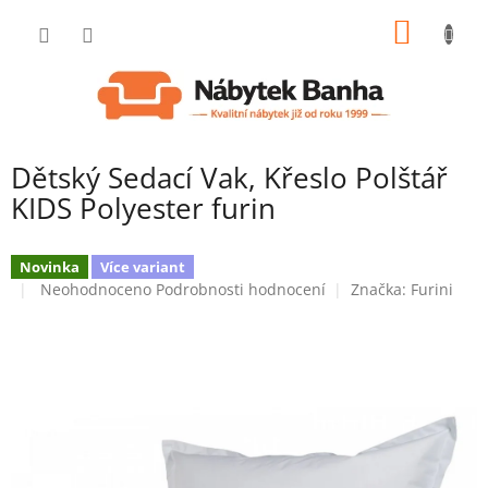
Přejít
NÁKUP
na
obsah
KOŠÍK
Dětský Sedací Vak, Křeslo Polštář
KIDS Polyester furin
Novinka
Více variant
Průměrné
Neohodnoceno
Podrobnosti hodnocení
Značka:
Furini
hodnocení
produktu
je
0,0
z
5
hvězdiček.