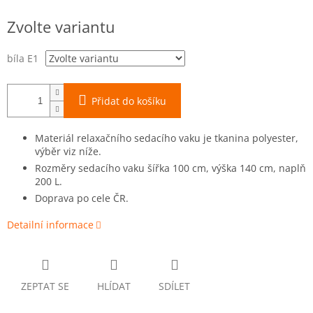
Měrná
Zvolte variantu
cena:
bíla E1
Přidat do košíku
Materiál relaxačního sedacího vaku je tkanina polyester,
výběr viz níže.
Rozměry sedacího vaku šířka 100 cm, výška 140 cm, naplň
200 L.
Doprava po cele ČR.
Detailní informace
ZEPTAT SE
HLÍDAT
SDÍLET