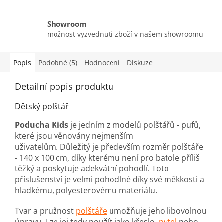
Showroom
možnost vyzvednuti zboží v našem showroomu
Popis
Podobné (5)
Hodnocení
Diskuze
Detailní popis produktu
Dětský polštář
Poducha Kids
je jedním z modelů polštářů - pufů,
které jsou věnovány nejmenším
uživatelům. Důležitý je především rozměr polštáře
- 140 x 100 cm, díky kterému není pro batole příliš
těžký a poskytuje adekvátní pohodlí. Toto
příslušenství je velmi pohodlné díky své měkkosti a
hladkému, polyesterovému materiálu.
Tvar a pružnost
polštáře
umožňuje jeho libovolnou
úpravu. Lze jej tedy použít jako křeslo,
pytel
nebo