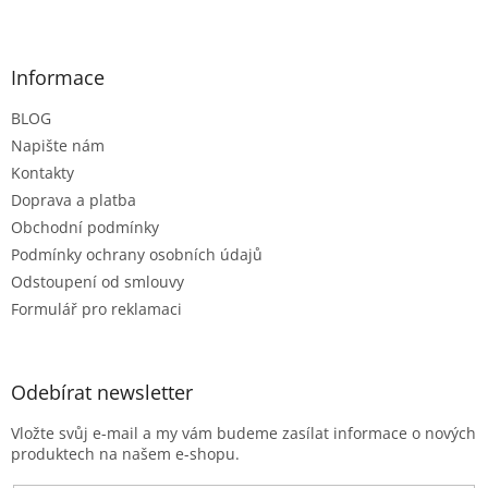
Z
á
p
a
Informace
t
BLOG
í
Napište nám
Kontakty
Doprava a platba
Obchodní podmínky
Podmínky ochrany osobních údajů
Odstoupení od smlouvy
Formulář pro reklamaci
Odebírat newsletter
Vložte svůj e-mail a my vám budeme zasílat informace o nových
produktech na našem e-shopu.