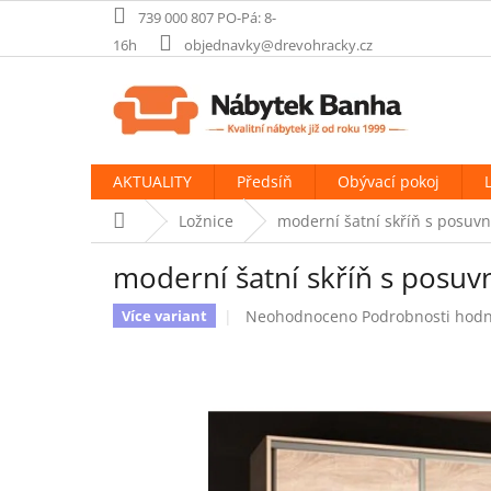
Přejít
739 000 807 PO-Pá: 8-
na
16h
objednavky@drevohracky.cz
obsah
AKTUALITY
Předsíň
Obývací pokoj
Domů
Ložnice
moderní šatní skříň s posuv
moderní šatní skříň s posu
Průměrné
Neohodnoceno
Podrobnosti hod
Více variant
hodnocení
produktu
je
0,0
z
5
hvězdiček.