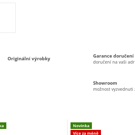
Garance doručení
Originální výrobky
doručení na vaši ad
Showroom
možnost vyzvednuti
ka
Novinka
Více za méně