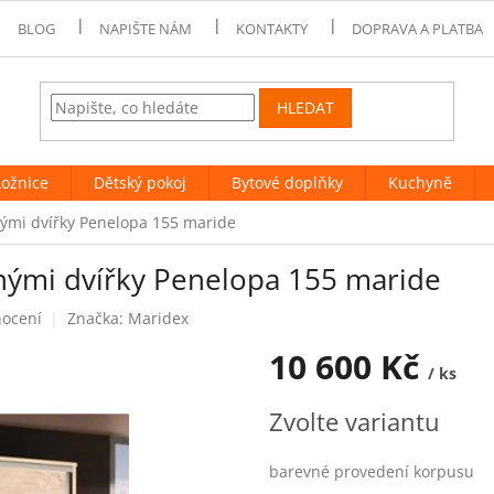
BLOG
NAPIŠTE NÁM
KONTAKTY
DOPRAVA A PLATBA
HLEDAT
Ložnice
Dětský pokoj
Bytové doplňky
Kuchyně
nými dvířky Penelopa 155 maride
vnými dvířky Penelopa 155 maride
nocení
Značka:
Maridex
10 600 Kč
/ ks
Měrná
Zvolte variantu
cena:
barevné provedení korpusu