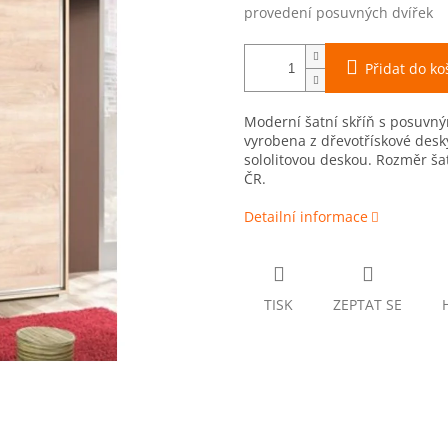
provedení posuvných dvířek
Přidat do ko
Moderní šatní skříň s posuvný
vyrobena z dřevotřískové desky
sololitovou deskou. Rozměr ša
ČR.
Detailní informace
TISK
ZEPTAT SE