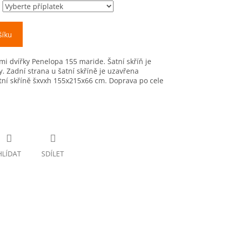
šíku
mi dvířky Penelopa 155 maride. Šatní skříň je
. Zadní strana u šatní skříně je uzavřena
tní skříně šxvxh 155x215x66 cm. Doprava po cele
HLÍDAT
SDÍLET