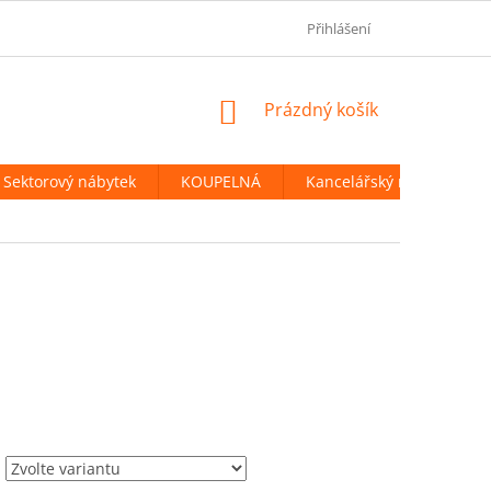
OBCHODNÍ PODMÍNKY
PODMÍNKY OCHRANY OSOBNÍCH ÚDAJ
Přihlášení
NÁKUPNÍ
Prázdný košík
KOŠÍK
Sektorový nábytek
KOUPELNÁ
Kancelářský nábytek