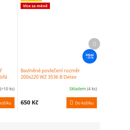
Více za méně
Další
produkt
770 Kč
–15 %
ř
Bavlněné povlečení rozměr
bílá
200x220 WZ 3536 B Detex
(>10 ks)
Skladem
(4 ks)
650 Kč
košíku
Do košíku