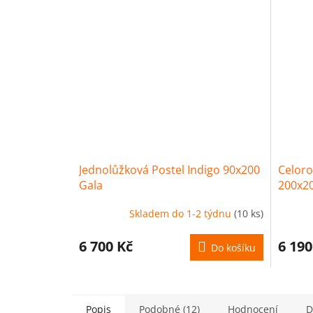
Jednolůžková Postel Indigo 90x200
Celoro
Gala
200x20
Skladem do 1-2 týdnu
(10 ks)
6 700 Kč
6 190
Do košíku
Popis
Podobné (12)
Hodnocení
D