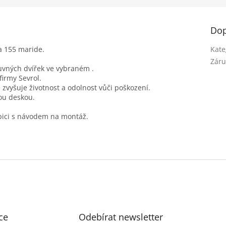
Dop
a 155 maride.
Kate
Záru
uvných dvířek ve vybraném .
irmy Sevrol.
zvyšuje životnost a odolnost vůči poškození.
vou deskou.
bici s návodem na montáž.
ce
Odebírat newsletter