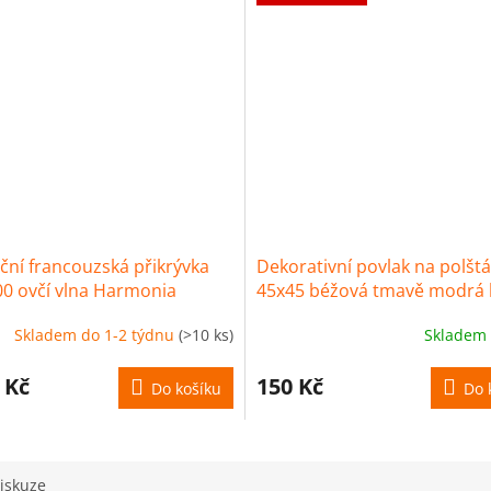
ční francouzská přikrývka
Dekorativní povlak na polštá
0 ovčí vlna Harmonia
45x45 béžová tmavě modrá 
kostkovaná 4136 A detex
Skladem do 1-2 týdnu
(>10 ks)
Skladem
 Kč
150 Kč
Do košíku
Do 
iskuze