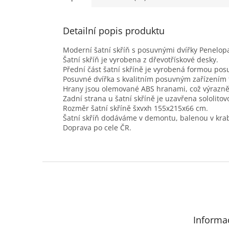
Detailní popis produktu
Moderní šatní skříň s posuvnými dvířky Penelop
Šatní skříň je vyrobena z dřevotřískové desky.
Přední část šatní skříně je vyrobená formou pos
Posuvné dvířka s kvalitním posuvným zařízením f
Hrany jsou olemované ABS hranami, což výrazně 
Zadní strana u šatní skříně je uzavřena sololito
Rozměr šatní skříně šxvxh 155x215x66 cm.
Šatní skříň dodáváme v demontu, balenou v kra
Doprava po cele ČR.
Z
á
p
a
t
Informa
í