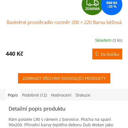
Z
550 Kč
–20 %
ZDARMA
D
Bavlněné prostěradlo rozměr 200 × 220 Barva béžová
A
R
Skladem
(3 ks)
M
440 Kč
Do košíku
A
ZOBRAZIT VŠECHNY SOUVISEJÍCÍ PRODUKTY
Popis
Podobné (12)
Hodnocení
Diskuze
Detailní popis produktu
Rám postele L90 s rámem z borovice. Plocha na spaní
90x200. Přírodní barvy teplého dekoru Dub Wotan jako