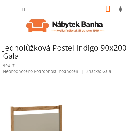
Přejít
NÁKUP
na
obsah
KOŠÍK
Jednolůžková Postel Indigo 90x200
Gala
99417
Průměrné
Neohodnoceno
Podrobnosti hodnocení
Značka:
Gala
hodnocení
produktu
je
0,0
z
5
hvězdiček.