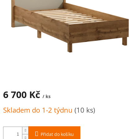
6 700 Kč
/ ks
Měrná
Skladem do 1-2 týdnu
(10 ks)
cena:
Přidat do košíku