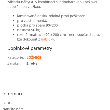
základu nábytku v kombinaci s jednobarevnou béžovou
nebo šedou vložkou.
laminovaná deska, odolná proti poškození
pro vlastní montáž
plocha pro spaní 90×200
nosnost 90 kg
rozměr matrace (90 x 200 cm) - není součástí setu,
lze dokoupit z
nabídky
.
Doplňkové parametry
Kategorie
:
LOŽNICE
Záruka
:
2 roky
Z
á
p
a
Informace
t
BLOG
í
Napište nám