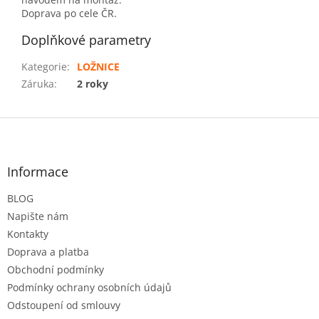
Doprava po cele ČR.
Doplňkové parametry
Kategorie
:
LOŽNICE
Záruka
:
2 roky
Z
á
p
a
Informace
t
BLOG
í
Napište nám
Kontakty
Doprava a platba
Obchodní podmínky
Podmínky ochrany osobních údajů
Odstoupení od smlouvy