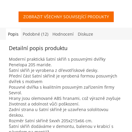
ZOBRAZIT VŠECHNY SOUVISEJÍCÍ PRODUKTY
Popis
Podobné (12)
Hodnocení
Diskuze
Detailní popis produktu
Moderní praktická šatní skříň s posuvnými dvířky
Penelopa 205 maride.
Šatní skříň je vyrobena z dřevotřískové desky.
Přední část šatní skříně je vyrobená formou posuvných
dvířek s motivem
Posuvné dvířka s kvalitním posuvným zařízením firmy
Sevrol.
Hrany jsou olemované ABS hranami, což výrazně zvyšuje
životnost a odolnost vůči poškození.
Zadní strana u šatní skříně je uzavřena sololitovou
deskou.
Rozměr šatní skříně šxvxh 205x215x66 cm.
Šatní skříň dodáváme v demontu, balenou v krabicí s
návodem na montáž.