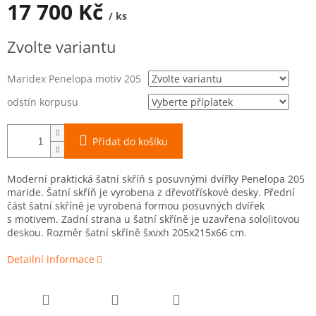
17 700 Kč
/ ks
Měrná
Zvolte variantu
cena:
Maridex Penelopa motiv 205
odstín korpusu
Přidat do košíku
Moderní praktická šatní skříň s posuvnými dvířky Penelopa 205
maride. Šatní skříň je vyrobena z dřevotřískové desky. Přední
část šatní skříně je vyrobená formou posuvných dvířek
s motivem. Zadní strana u šatní skříně je uzavřena sololitovou
deskou. Rozměr šatní skříně šxvxh 205x215x66 cm.
Detailní informace