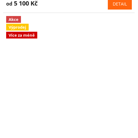
5 100 Kč
od
DETAIL
Akce
Výprodej
Více za méně