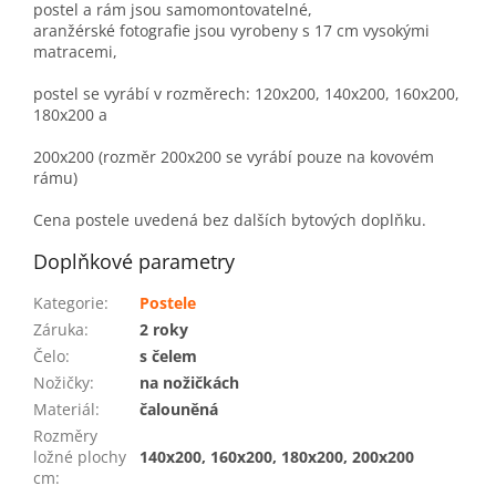
postel a rám jsou samomontovatelné,
aranžérské fotografie jsou vyrobeny s 17 cm vysokými
matracemi,
postel se vyrábí v rozměrech: 120x200, 140x200, 160x200,
180x200 a
200x200 (rozměr 200x200 se vyrábí pouze na kovovém
rámu)
Cena postele uvedená bez dalších bytových doplňku.
Doplňkové parametry
Kategorie
:
Postele
Záruka
:
2 roky
Čelo
:
s čelem
Nožičky
:
na nožičkách
Materiál
:
čalouněná
Rozměry
ložné plochy
140x200, 160x200, 180x200, 200x200
cm
: