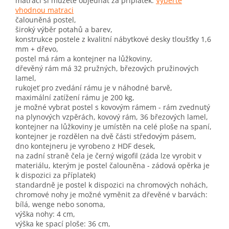
matraci si můžete objednat za příplatek:
Vyberte
vhodnou matraci
čalouněná postel,
široký výběr potahů a barev,
konstrukce postele z kvalitní nábytkové desky tloušťky 1,6
mm + dřevo,
postel má rám a kontejner na lůžkoviny,
dřevěný rám má 32 pružných, březových pružinových
lamel,
rukojeť pro zvedání rámu je v náhodné barvě,
maximální zatížení rámu je 200 kg,
je možné vybrat postel s kovovým rámem - rám zvednutý
na plynových vzpěrách, kovový rám, 36 březových lamel,
kontejner na lůžkoviny je umístěn na celé ploše na spaní,
kontejner je rozdělen na dvě části středovým pásem,
dno kontejneru je vyrobeno z HDF desek,
na zadní straně čela je černý wigofil (záda lze vyrobit v
materiálu, kterým je postel čalouněna - zádová opěrka je
k dispozici za příplatek)
standardně je postel k dispozici na chromových nohách,
chromové nohy je možné vyměnit za dřevěné v barvách:
bílá, wenge nebo sonoma,
výška nohy: 4 cm,
výška ke spací ploše: 36 cm,