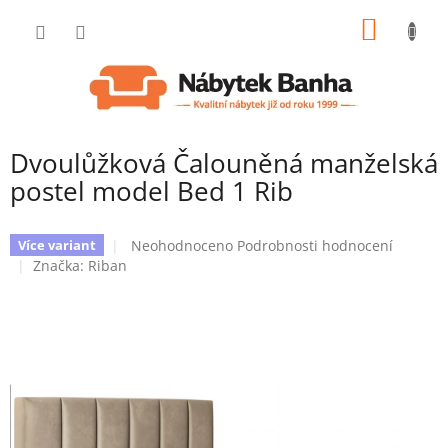
Přejít
NÁKUP
na
obsah
KOŠÍK
Dvoulůžková Čalouněná manželská
postel model Bed 1 Rib
Průměrné
Neohodnoceno
Podrobnosti hodnocení
Více variant
hodnocení
Značka:
Riban
produktu
je
0,0
z
5
hvězdiček.