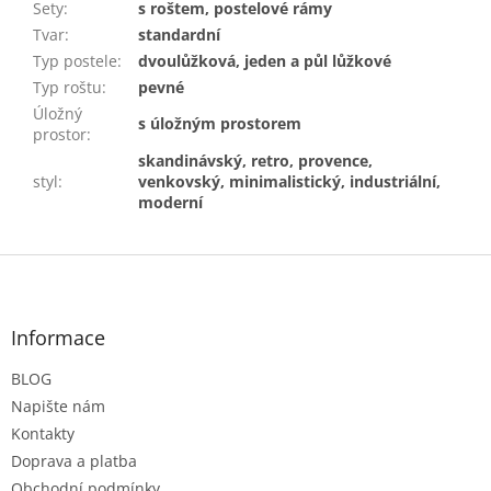
Sety
:
s roštem, postelové rámy
Tvar
:
standardní
Typ postele
:
dvoulůžková, jeden a půl lůžkové
Typ roštu
:
pevné
Úložný
s úložným prostorem
prostor
:
skandinávský, retro, provence,
styl
:
venkovský, minimalistický, industriální,
moderní
Z
á
p
a
Informace
t
BLOG
í
Napište nám
Kontakty
Doprava a platba
Obchodní podmínky