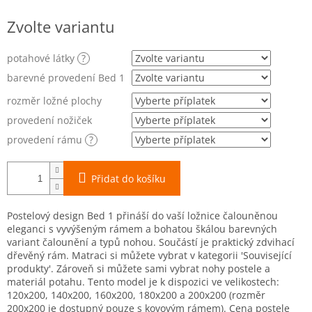
Měrná
Zvolte variantu
cena:
potahové látky
?
barevné provedení Bed 1
rozměr ložné plochy
provedení nožiček
provedení rámu
?
Přidat do košíku
Postelový design Bed 1 přináší do vaší ložnice čalouněnou
eleganci s vyvýšeným rámem a bohatou škálou barevných
variant čalounění a typů nohou. Součástí je praktický zdvihací
dřevěný rám. Matraci si můžete vybrat v kategorii 'Související
produkty'. Zároveň si můžete sami vybrat nohy postele a
materiál potahu. Tento model je k dispozici ve velikostech:
120x200, 140x200, 160x200, 180x200 a 200x200 (rozměr
200x200 je dostupný pouze s kovovým rámem).
Cena postele