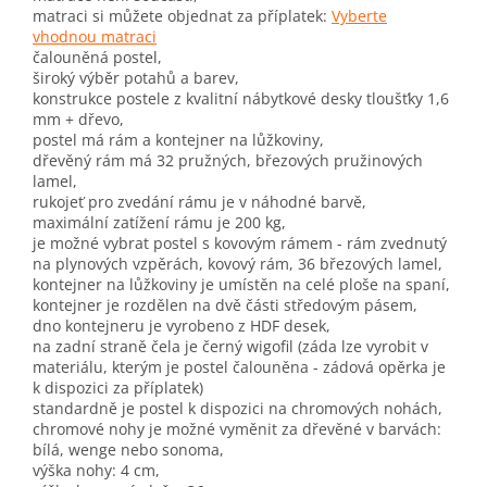
matraci si můžete objednat za příplatek:
Vyberte
vhodnou matraci
čalouněná postel,
široký výběr potahů a barev,
konstrukce postele z kvalitní nábytkové desky tloušťky 1,6
mm + dřevo,
postel má rám a kontejner na lůžkoviny,
dřevěný rám má 32 pružných, březových pružinových
lamel,
rukojeť pro zvedání rámu je v náhodné barvě,
maximální zatížení rámu je 200 kg,
je možné vybrat postel s kovovým rámem - rám zvednutý
na plynových vzpěrách, kovový rám, 36 březových lamel,
kontejner na lůžkoviny je umístěn na celé ploše na spaní,
kontejner je rozdělen na dvě části středovým pásem,
dno kontejneru je vyrobeno z HDF desek,
na zadní straně čela je černý wigofil (záda lze vyrobit v
materiálu, kterým je postel čalouněna - zádová opěrka je
k dispozici za příplatek)
standardně je postel k dispozici na chromových nohách,
chromové nohy je možné vyměnit za dřevěné v barvách:
bílá, wenge nebo sonoma,
výška nohy: 4 cm,