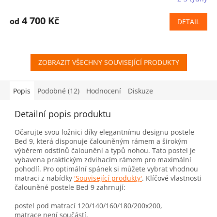
4 700 Kč
od
DETAIL
ZOBRAZIT VŠECHNY SOUVISEJÍCÍ PRODUKTY
Popis
Podobné (12)
Hodnocení
Diskuze
Detailní popis produktu
Očarujte svou ložnici díky elegantnímu designu postele
Bed 9, která disponuje čalouněným rámem a širokým
výběrem odstínů čalounění a typů nohou. Tato postel je
vybavena praktickým zdvihacím rámem pro maximální
pohodlí. Pro optimální spánek si můžete vybrat vhodnou
matraci z nabídky
'Související produkty'
. Klíčové vlastnosti
čalouněné postele Bed 9 zahrnují:
postel pod matrací 120/140/160/180/200x200,
matrace není součástí,