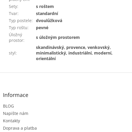
Sety
:
s roštem
Tvar
:
standardní
Typ postele
:
dvoulůžková
Typ roštu
:
pevné
Úložný
s úložným prostorem
prostor
:
skandinávský, provence, venkovský,
styl
:
minimalistický, industriální, moderní,
orientální
Z
á
p
a
Informace
t
BLOG
í
Napište nám
Kontakty
Doprava a platba