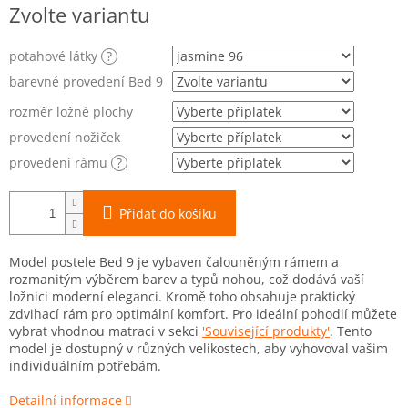
Měrná
Zvolte variantu
cena:
potahové látky
?
barevné provedení Bed 9
rozměr ložné plochy
provedení nožiček
provedení rámu
?
Přidat do košíku
Model postele Bed 9 je vybaven čalouněným rámem a
rozmanitým výběrem barev a typů nohou, což dodává vaší
ložnici moderní eleganci. Kromě toho obsahuje praktický
zdvihací rám pro optimální komfort. Pro ideální pohodlí můžete
vybrat vhodnou matraci v sekci
'Související produkty'
. Tento
model je dostupný v různých velikostech, aby vyhovoval vašim
individuálním potřebám.
Detailní informace