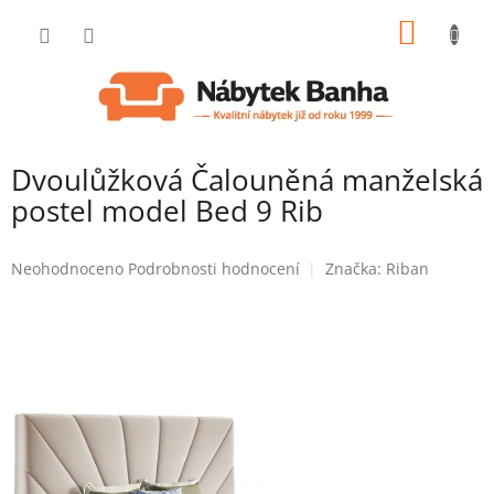
Přejít
NÁKUP
na
obsah
KOŠÍK
Dvoulůžková Čalouněná manželská
postel model Bed 9 Rib
Průměrné
Neohodnoceno
Podrobnosti hodnocení
Značka:
Riban
hodnocení
produktu
je
0,0
z
5
hvězdiček.