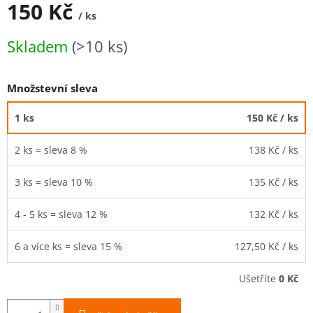
150 Kč
/ ks
Měrná
Skladem
(>10 ks)
cena:
Množstevní sleva
1 ks
150 Kč
/ ks
2 ks = sleva 8 %
138 Kč
/ ks
3 ks = sleva 10 %
135 Kč
/ ks
4 - 5 ks = sleva 12 %
132 Kč
/ ks
6 a více ks = sleva 15 %
127,50 Kč
/ ks
Ušetříte
0 Kč