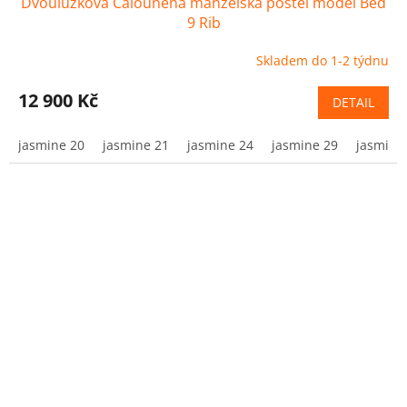
Dvoulůžková Čalouněná manželská postel model Bed
9 Rib
Skladem do 1-2 týdnu
12 900 Kč
DETAIL
jasmine 20
jasmine 21
jasmine 24
jasmine 29
jasmine