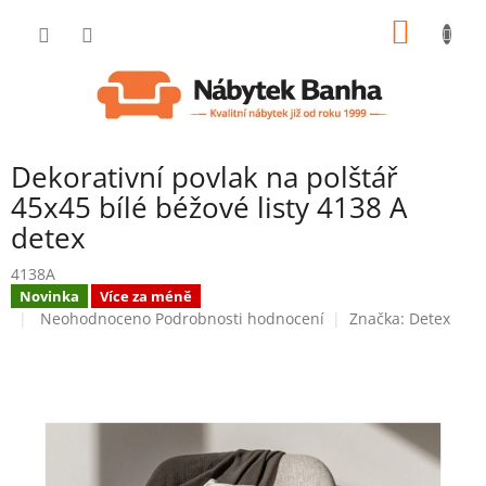
Přejít
NÁKUP
na
obsah
KOŠÍK
Dekorativní povlak na polštář
45x45 bílé béžové listy 4138 A
detex
4138A
Novinka
Více za méně
Průměrné
Neohodnoceno
Podrobnosti hodnocení
Značka:
Detex
hodnocení
produktu
je
0,0
z
5
hvězdiček.