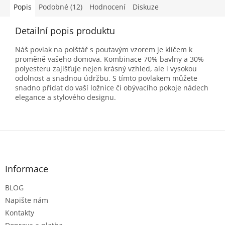
Popis
Podobné (12)
Hodnocení
Diskuze
Detailní popis produktu
Náš povlak na polštář s poutavým vzorem je klíčem k
proměně vašeho domova. Kombinace 70% bavlny a 30%
polyesteru zajišťuje nejen krásný vzhled, ale i vysokou
odolnost a snadnou údržbu. S tímto povlakem můžete
snadno přidat do vaší ložnice či obývacího pokoje nádech
elegance a stylového designu.
Z
á
p
a
Informace
t
BLOG
í
Napište nám
Kontakty