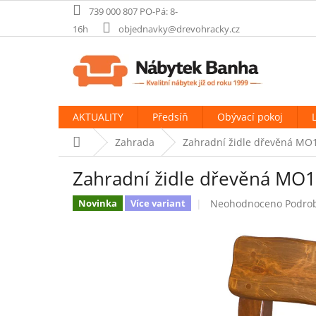
Přejít
739 000 807 PO-Pá: 8-
na
16h
objednavky@drevohracky.cz
obsah
AKTUALITY
Předsíň
Obývací pokoj
Domů
Zahrada
Zahradní židle dřevěná MO
Zahradní židle dřevěná MO1
Průměrné
Neohodnoceno
Podro
Novinka
Více variant
hodnocení
produktu
je
0,0
z
5
hvězdiček.