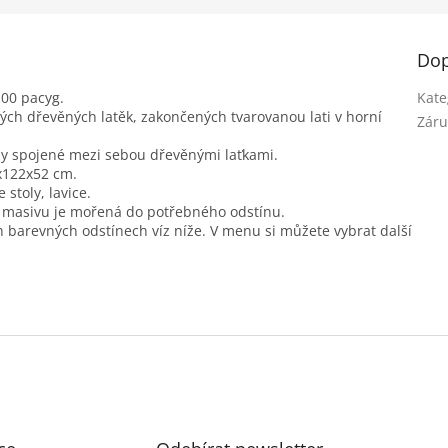
Dop
100 pacyg.
Kate
ých dřevěných latěk, zakončených tvarovanou lati v horní
Záru
ohy spojené mezi sebou dřevěnými laťkami.
x122x52 cm.
 stoly, lavice.
z masivu je mořená do potřebného odstínu.
h barevných odstínech víz níže. V menu si můžete vybrat další