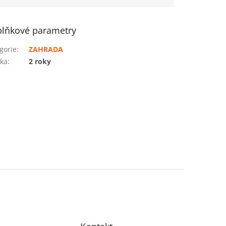
lňkové parametry
gorie
:
ZAHRADA
ka
:
2 roky