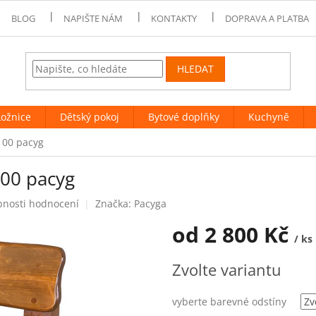
BLOG
NAPIŠTE NÁM
KONTAKTY
DOPRAVA A PLATBA
HLEDAT
Ložnice
Dětský pokoj
Bytové doplňky
Kuchyně
100 pacyg
00 pacyg
bnosti hodnocení
Značka:
Pacyga
od
2 800 Kč
/ ks
Měrná
Zvolte variantu
cena:
vyberte barevné odstíny