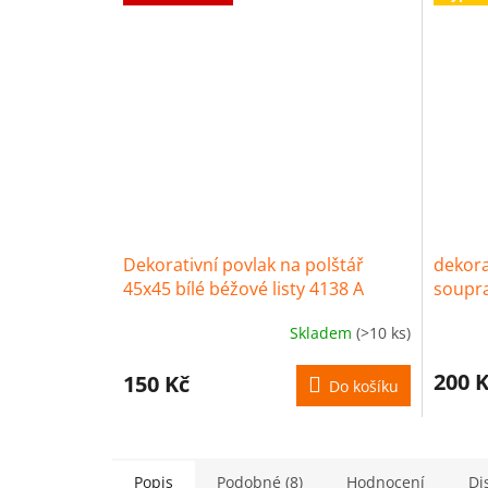
Dekorativní povlak na polštář
dekora
45x45 bílé béžové listy 4138 A
soupra
detex
35x60
Skladem
(>10 ks)
200 
150 Kč
Do košíku
Popis
Podobné (8)
Hodnocení
Di