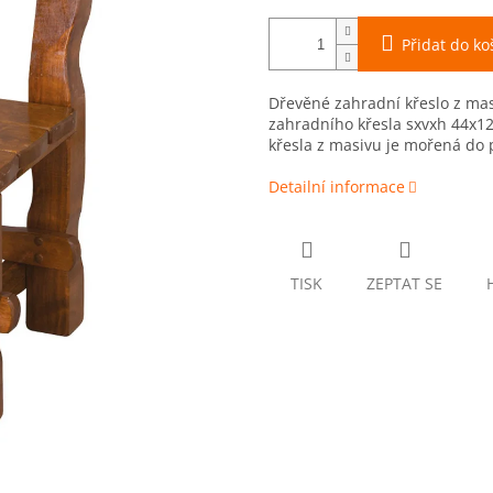
Přidat do ko
Dřevěné zahradní křeslo z m
zahradního křesla sxvxh 44x1
křesla z masivu je mořená do 
Detailní informace
TISK
ZEPTAT SE