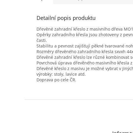
Detailní popis produktu
Dřevěné zahradní křeslo z masivního dřeva MO
Opěrky zahradního křesla jsou zhotoveny z pevn
časti.
Stabilitu a pevnost zajišťují pěkné tvarované n
Rozměry dřevěného zahradního křesla sxvxh 44
Dřevěné zahradní křeslo lze různé kombinovat se
Povrchová úprava dřevěného masivního křesla 
Dřevěné křeslo z masivu je možné vybrat v jinýc
výrobky: stoly, lavice atd.
Doprava po cele ČR.
Z
á
p
a
t