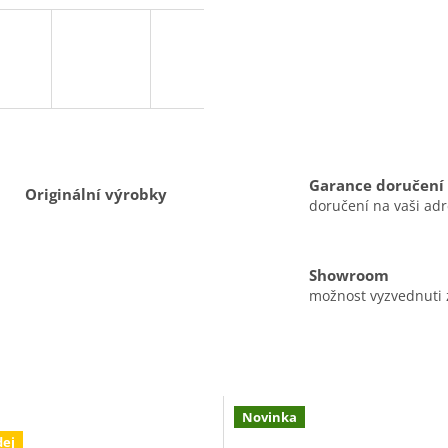
Garance doručení
Originální výrobky
doručení na vaši ad
Showroom
možnost vyzvednuti
Novinka
dej