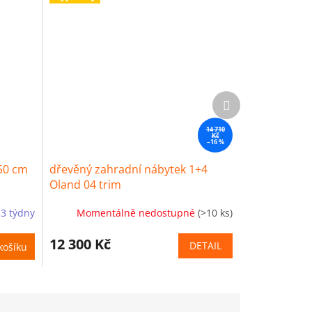
Další
produkt
14 710
Kč
–16 %
50 cm
dřevěný zahradní nábytek 1+4
Oland 04 trim
-3 týdny
Momentálně nedostupné
(>10 ks)
12 300 Kč
DETAIL
košíku