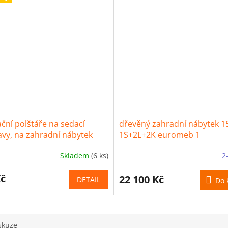
ční polštáře na sedací
dřevěný zahradní nábytek 1
vy, na zahradní nábytek
1S+2L+2K euromeb 1
 cm Harmonia
Skladem
(6 ks)
2
Kč
22 100 Kč
DETAIL
Do 
skuze