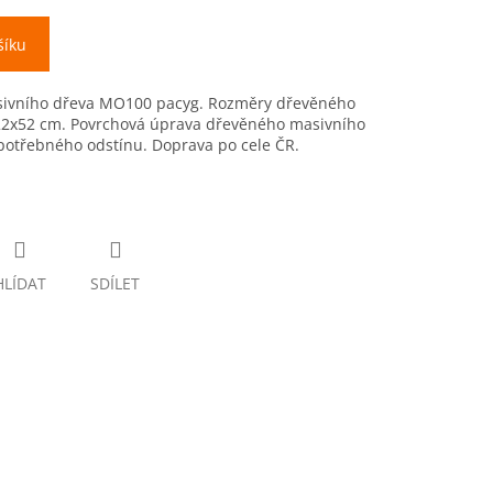
šíku
asivního dřeva MO100 pacyg. Rozměry dřevěného
22x52 cm. Povrchová úprava dřevěného masivního
potřebného odstínu. Doprava po cele ČR.
HLÍDAT
SDÍLET