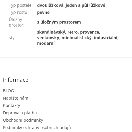
Typ postele
:
dvoulůžková, jeden a půl lůžkové
Typ roštu
:
pevné
Úložný
s úložným prostorem
prostor
:
skandinávský, retro, provence,
styl
:
venkovský, minimalistický, industriální,
moderní
Z
á
p
a
Informace
t
BLOG
í
Napište nám
Kontakty
Doprava a platba
Obchodní podmínky
Podmínky ochrany osobních údajů