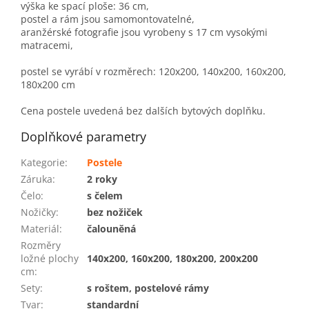
výška ke spací ploše: 36 cm,
postel a rám jsou samomontovatelné,
aranžérské fotografie jsou vyrobeny s 17 cm vysokými
matracemi,
postel se vyrábí v rozměrech: 120x200, 140x200, 160x200,
180x200 cm
Cena postele uvedená bez dalších bytových doplňku.
Doplňkové parametry
Kategorie
:
Postele
Záruka
:
2 roky
Čelo
:
s čelem
Nožičky
:
bez nožiček
Materiál
:
čalouněná
Rozměry
ložné plochy
140x200, 160x200, 180x200, 200x200
cm
:
Sety
:
s roštem, postelové rámy
Tvar
:
standardní