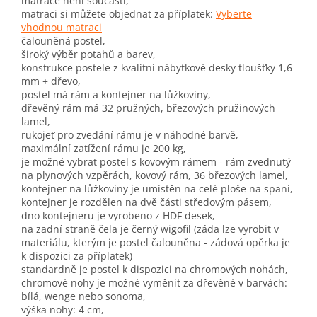
matrace není součástí,
matraci si můžete objednat za příplatek:
Vyberte
vhodnou matraci
čalouněná postel,
široký výběr potahů a barev,
konstrukce postele z kvalitní nábytkové desky tloušťky 1,6
mm + dřevo,
postel má rám a kontejner na lůžkoviny,
dřevěný rám má 32 pružných, březových pružinových
lamel,
rukojeť pro zvedání rámu je v náhodné barvě,
maximální zatížení rámu je 200 kg,
je možné vybrat postel s kovovým rámem - rám zvednutý
na plynových vzpěrách, kovový rám, 36 březových lamel,
kontejner na lůžkoviny je umístěn na celé ploše na spaní,
kontejner je rozdělen na dvě části středovým pásem,
dno kontejneru je vyrobeno z HDF desek,
na zadní straně čela je černý wigofil (záda lze vyrobit v
materiálu, kterým je postel čalouněna - zádová opěrka je
k dispozici za příplatek)
standardně je postel k dispozici na chromových nohách,
chromové nohy je možné vyměnit za dřevěné v barvách:
bílá, wenge nebo sonoma,
výška nohy: 4 cm,