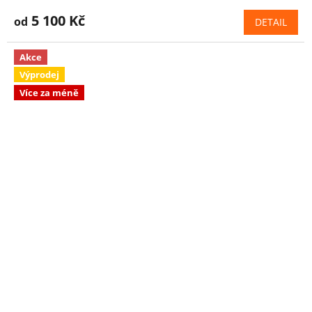
5 100 Kč
od
DETAIL
Akce
Výprodej
Více za méně