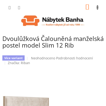
Přejít
NÁKUP
na
obsah
KOŠÍK
Dvoulůžková Čalouněná manželská
postel model Slim 12 Rib
Průměrné
Neohodnoceno
Podrobnosti hodnocení
Více variant
hodnocení
Značka:
Riban
produktu
je
0,0
z
5
hvězdiček.