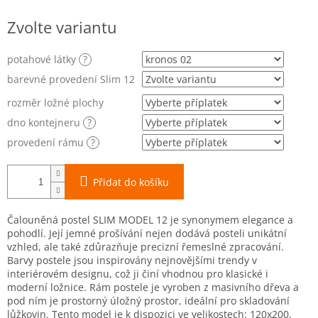
Měrná
Zvolte variantu
cena:
potahové látky
?
barevné provedení Slim 12
rozměr ložné plochy
dno kontejneru
?
provedení rámu
?
Přidat do košíku
Čalouněná postel SLIM MODEL 12 je synonymem elegance a
pohodlí. Její jemné prošívání nejen dodává posteli unikátní
vzhled, ale také zdůrazňuje precizní řemeslné zpracování.
Barvy postele jsou inspirovány nejnovějšími trendy v
interiérovém designu, což ji činí vhodnou pro klasické i
moderní ložnice. Rám postele je vyroben z masivního dřeva a
pod ním je prostorný úložný prostor, ideální pro skladování
lůžkovin. Tento model je k dispozici ve velikostech: 120x200,