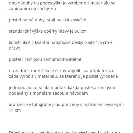
dno nádoby na podestýlku je vyrobeno z materiálu se
zapínáním na suchý zip
postel nemá nohy, stojí na skluzavkách
standardní výška opěrky hlavy je 90 cm
konstrukce z kvalitní nábytkové desky o síle 1,6 cm +
dřevo
postel i rám jsou samomontovatelné
na zadní straně čela je černý wigofil - za příplatek lze
záda vyrobit v materiálu, ze kterého je postel vyrobena
jednoduchá a rychlá montáž, každá postel a rám jsou
dodávány s montážní sadou a návodem
aranžérské fotografie jsou pořízeny s matracemi vysokými
14 cm
Dřevěný rám – zvednutý na pružinových zvedácích, rám