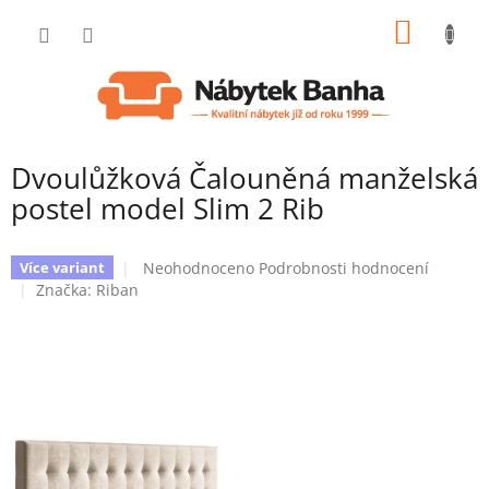
Přejít
NÁKUP
na
obsah
KOŠÍK
Dvoulůžková Čalouněná manželská
postel model Slim 2 Rib
Průměrné
Neohodnoceno
Podrobnosti hodnocení
Více variant
hodnocení
Značka:
Riban
produktu
je
0,0
z
5
hvězdiček.