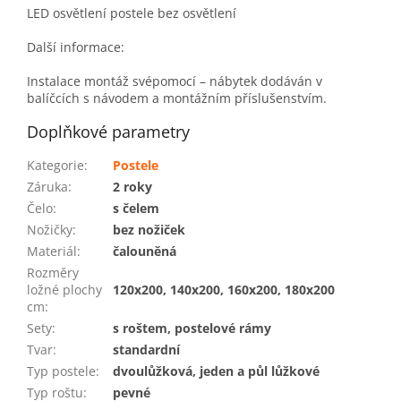
LED osvětlení postele bez osvětlení
Další informace:
Instalace montáž svépomocí – nábytek dodáván v
balíčcích s návodem a montážním příslušenstvím.
Doplňkové parametry
Kategorie
:
Postele
Záruka
:
2 roky
Čelo
:
s čelem
Nožičky
:
bez nožiček
Materiál
:
čalouněná
Rozměry
ložné plochy
120x200, 140x200, 160x200, 180x200
cm
:
Sety
:
s roštem, postelové rámy
Tvar
:
standardní
Typ postele
:
dvoulůžková, jeden a půl lůžkové
Typ roštu
:
pevné