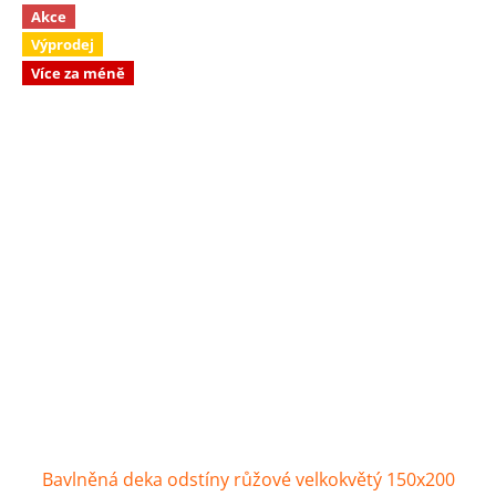
Akce
Výprodej
Více za méně
Bavlněná deka odstíny růžové velkokvětý 150x200