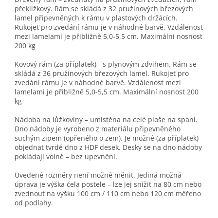
překližkový. Rám se skládá z 32 pružinových březových
lamel připevněných k rámu v plastových držácích.
Rukojeť pro zvedání rámu je v náhodné barvě. Vzdálenost
mezi lamelami je přibližně 5,0-5,5 cm. Maximální nosnost
200 kg
Kovový rám (za příplatek) - s plynovým zdvihem. Rám se
skládá z 36 pružinových březových lamel. Rukojeť pro
zvedání rámu je v náhodné barvě. Vzdálenost mezi
lamelami je přibližně 5,0-5,5 cm. Maximální nosnost 200
kg
Nádoba na lůžkoviny – umístěna na celé ploše na spaní.
Dno nádoby je vyrobeno z materiálu připevněného
suchým zipem (opřeného o zem). Je možné (za příplatek)
objednat tvrdé dno z HDF desek. Desky se na dno nádoby
pokládají volně – bez upevnění.
Uvedené rozměry není možné měnit. Jediná možná
úprava je výška čela postele – lze jej snížit na 80 cm nebo
zvednout na výšku 100 cm / 110 cm nebo 120 cm měřeno
od podlahy.