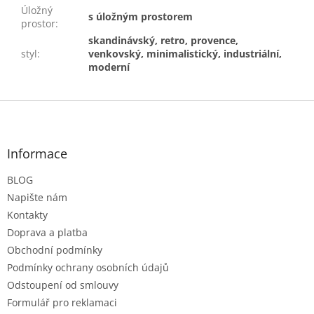
Úložný
s úložným prostorem
prostor
:
skandinávský, retro, provence,
styl
:
venkovský, minimalistický, industriální,
moderní
Z
á
p
a
Informace
t
BLOG
í
Napište nám
Kontakty
Doprava a platba
Obchodní podmínky
Podmínky ochrany osobních údajů
Odstoupení od smlouvy
Formulář pro reklamaci