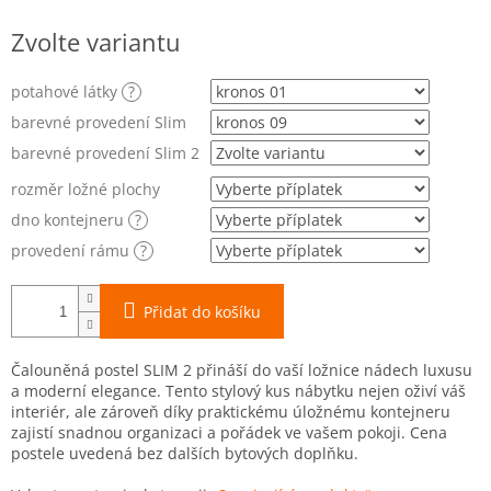
Měrná
Zvolte variantu
cena:
potahové látky
?
barevné provedení Slim
barevné provedení Slim 2
rozměr ložné plochy
dno kontejneru
?
provedení rámu
?
Přidat do košíku
Čalouněná postel SLIM 2 přináší do vaší ložnice nádech luxusu
a moderní elegance. Tento stylový kus nábytku nejen oživí váš
interiér, ale zároveň díky praktickému úložnému kontejneru
zajistí snadnou organizaci a pořádek ve vašem pokoji. Cena
postele uvedená bez dalších bytových doplňku.