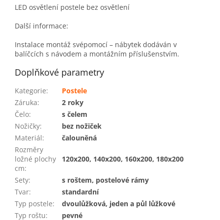
LED osvětlení postele bez osvětlení
Další informace:
Instalace montáž svépomocí – nábytek dodáván v
balíčcích s návodem a montážním příslušenstvím.
Doplňkové parametry
Kategorie
:
Postele
Záruka
:
2 roky
Čelo
:
s čelem
Nožičky
:
bez nožiček
Materiál
:
čalouněná
Rozměry
ložné plochy
120x200, 140x200, 160x200, 180x200
cm
:
Sety
:
s roštem, postelové rámy
Tvar
:
standardní
Typ postele
:
dvoulůžková, jeden a půl lůžkové
Typ roštu
:
pevné