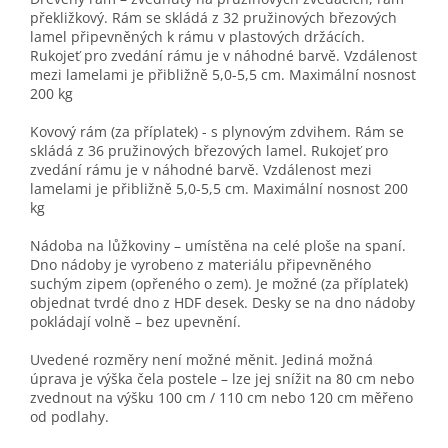
překližkový. Rám se skládá z 32 pružinových březových
lamel připevněných k rámu v plastových držácích.
Rukojeť pro zvedání rámu je v náhodné barvě. Vzdálenost
mezi lamelami je přibližně 5,0-5,5 cm. Maximální nosnost
200 kg
Kovový rám (za příplatek) - s plynovým zdvihem. Rám se
skládá z 36 pružinových březových lamel. Rukojeť pro
zvedání rámu je v náhodné barvě. Vzdálenost mezi
lamelami je přibližně 5,0-5,5 cm. Maximální nosnost 200
kg
Nádoba na lůžkoviny – umístěna na celé ploše na spaní.
Dno nádoby je vyrobeno z materiálu připevněného
suchým zipem (opřeného o zem). Je možné (za příplatek)
objednat tvrdé dno z HDF desek. Desky se na dno nádoby
pokládají volně – bez upevnění.
Uvedené rozměry není možné měnit. Jediná možná
úprava je výška čela postele – lze jej snížit na 80 cm nebo
zvednout na výšku 100 cm / 110 cm nebo 120 cm měřeno
od podlahy.