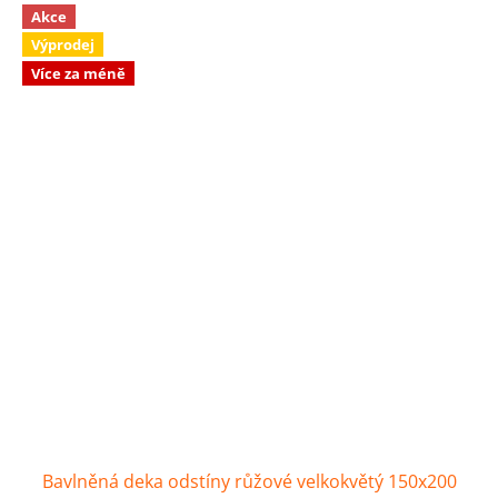
Akce
Výprodej
Více za méně
Bavlněná deka odstíny růžové velkokvětý 150x200