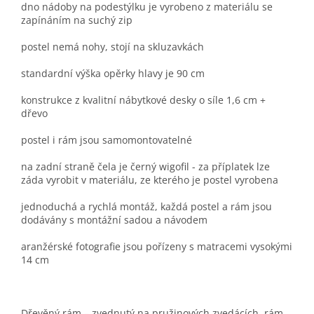
dno nádoby na podestýlku je vyrobeno z materiálu se
zapínáním na suchý zip
postel nemá nohy, stojí na skluzavkách
standardní výška opěrky hlavy je 90 cm
konstrukce z kvalitní nábytkové desky o síle 1,6 cm +
dřevo
postel i rám jsou samomontovatelné
na zadní straně čela je černý wigofil - za příplatek lze
záda vyrobit v materiálu, ze kterého je postel vyrobena
jednoduchá a rychlá montáž, každá postel a rám jsou
dodávány s montážní sadou a návodem
aranžérské fotografie jsou pořízeny s matracemi vysokými
14 cm
Dřevěný rám – zvednutý na pružinových zvedácích, rám