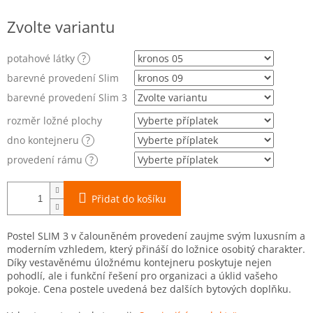
Měrná
Zvolte variantu
cena:
potahové látky
?
barevné provedení Slim
barevné provedení Slim 3
rozměr ložné plochy
dno kontejneru
?
provedení rámu
?
Přidat do košíku
Postel SLIM 3 v čalouněném provedení zaujme svým luxusním a
moderním vzhledem, který přináší do ložnice osobitý charakter.
Díky vestavěnému úložnému kontejneru poskytuje nejen
pohodlí, ale i funkční řešení pro organizaci a úklid vašeho
pokoje. Cena postele uvedená bez dalších bytových doplňku.