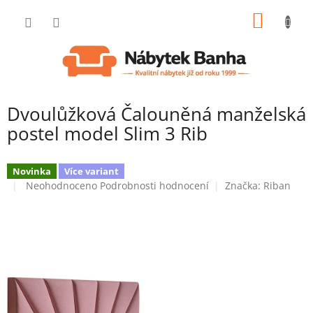
Přejít
NÁKUP
na
obsah
KOŠÍK
Dvoulůžková Čalouněná manželská
postel model Slim 3 Rib
Novinka
Více variant
Průměrné
Neohodnoceno
Podrobnosti hodnocení
Značka:
Riban
hodnocení
produktu
je
0,0
z
5
hvězdiček.