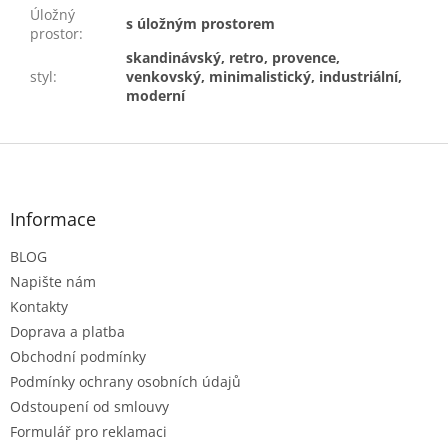
Úložný
s úložným prostorem
prostor
:
skandinávský, retro, provence,
styl
:
venkovský, minimalistický, industriální,
moderní
Z
á
p
a
Informace
t
BLOG
í
Napište nám
Kontakty
Doprava a platba
Obchodní podmínky
Podmínky ochrany osobních údajů
Odstoupení od smlouvy
Formulář pro reklamaci