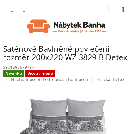
Přejít
NÁKUP
na
obsah
KOŠÍK
Saténové Bavlněné povlečení
rozměr 200x220 WZ 3829 B Detex
5901685679794
Novinka
Více za méně
Průměrné
Neohodnoceno
Podrobnosti hodnocení
Značka:
Detex
hodnocení
produktu
je
0,0
z
5
hvězdiček.