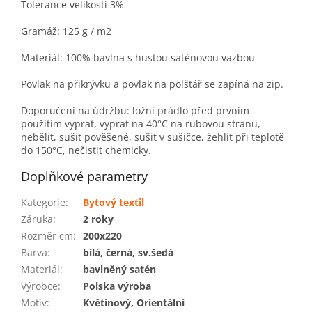
Tolerance velikosti 3%
Gramáž: 125 g / m2
Materiál: 100% bavlna s hustou saténovou vazbou
Povlak na přikrývku a povlak na polštář se zapíná na zip.
Doporučení na údržbu: ložní prádlo před prvním
použitím vyprat, vyprat na 40°C na rubovou stranu,
nebělit, sušit pověšené, sušit v sušičce, žehlit při teplotě
do 150°C, nečistit chemicky.
Doplňkové parametry
Kategorie
:
Bytový textil
Záruka
:
2 roky
Rozměr cm
:
200x220
Barva
:
bílá, černá, sv.šedá
Materiál
:
bavlněný satén
Výrobce
:
Polska výroba
Motiv
:
Květinový, Orientální