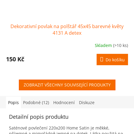
Dekorativní povlak na polštář 45x45 barevné květy
4131 A detex
Skladem
(>10 ks)
150 Kč
Do košíku
ZOBRAZIT VŠECHNY SOUVISEJÍCÍ PRODUKTY
Popis
Podobné (12)
Hodnocení
Diskuze
Detailní popis produktu
Saténové povlečení 220x200 Home Satin je měkké,
příjemné a mimořádně jemné na dotek. Látka použitá na