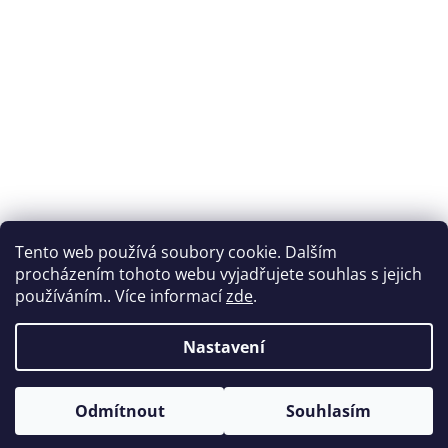
Tento web používá soubory cookie. Dalším
procházením tohoto webu vyjadřujete souhlas s jejich
používáním.. Více informací
zde
.
Nastavení
Vytvořil Shoptet
Odmítnout
Souhlasím
Copyright 2026
Nabytek-vencl.cz
. Všechna práva vyhrazena.