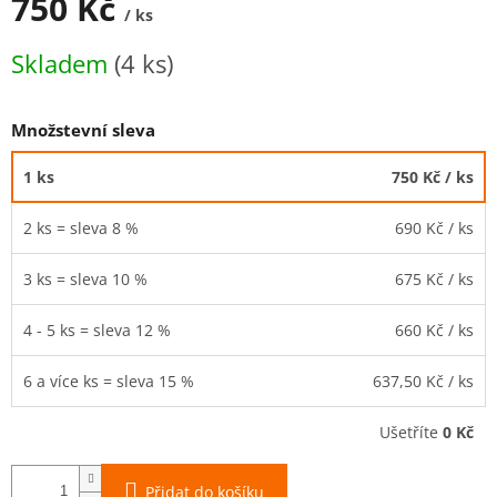
750 Kč
/ ks
Měrná
Skladem
(4 ks)
cena:
Množstevní sleva
1 ks
750 Kč
/ ks
2 ks = sleva 8 %
690 Kč
/ ks
3 ks = sleva 10 %
675 Kč
/ ks
4 - 5 ks = sleva 12 %
660 Kč
/ ks
6 a více ks = sleva 15 %
637,50 Kč
/ ks
Ušetříte
0 Kč
Přidat do košíku