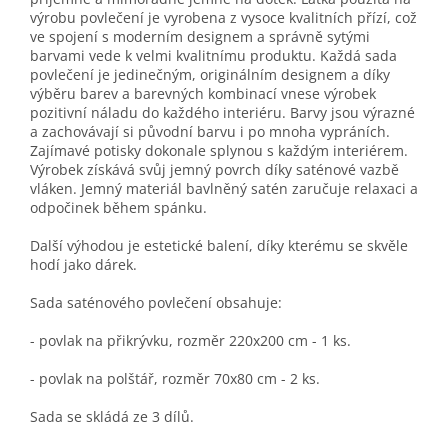
výrobu povlečení je vyrobena z vysoce kvalitních přízí, což
ve spojení s moderním designem a správně sytými
barvami vede k velmi kvalitnímu produktu. Každá sada
povlečení je jedinečným, originálním designem a díky
výběru barev a barevných kombinací vnese výrobek
pozitivní náladu do každého interiéru. Barvy jsou výrazné
a zachovávají si původní barvu i po mnoha vypráních.
Zajímavé potisky dokonale splynou s každým interiérem.
Výrobek získává svůj jemný povrch díky saténové vazbě
vláken. Jemný materiál bavlněný satén zaručuje relaxaci a
odpočinek během spánku.
Další výhodou je estetické balení, díky kterému se skvěle
hodí jako dárek.
Sada saténového povlečení obsahuje:
- povlak na přikrývku, rozměr 220x200 cm - 1 ks.
- povlak na polštář, rozměr 70x80 cm - 2 ks.
Sada se skládá ze 3 dílů.