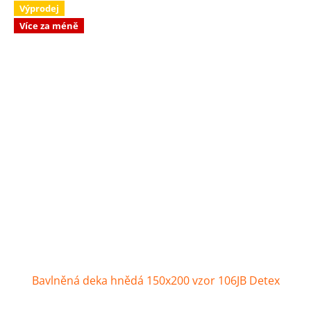
Výprodej
Více za méně
Bavlněná deka hnědá 150x200 vzor 106JB Detex