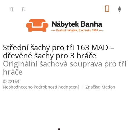
Přejít
NÁKUP
na
obsah
KOŠÍK
Střední šachy pro tři 163 MAD –
dřevěné šachy pro 3 hráče
Originální šachová souprava pro tři
hráče
0222163
Průměrné
Neohodnoceno
Podrobnosti hodnocení
Značka:
Madon
hodnocení
produktu
je
0,0
z
5
hvězdiček.