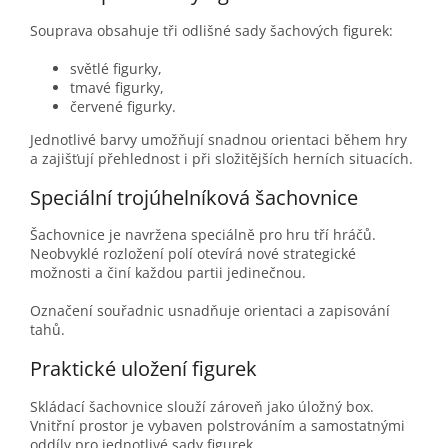
Souprava obsahuje tři odlišné sady šachových figurek:
světlé figurky,
tmavé figurky,
červené figurky.
Jednotlivé barvy umožňují snadnou orientaci během hry
a zajišťují přehlednost i při složitějších herních situacích.
Speciální trojúhelníková šachovnice
Šachovnice je navržena speciálně pro hru tří hráčů.
Neobvyklé rozložení polí otevírá nové strategické
možnosti a činí každou partii jedinečnou.
Označení souřadnic usnadňuje orientaci a zapisování
tahů.
Praktické uložení figurek
Skládací šachovnice slouží zároveň jako úložný box.
Vnitřní prostor je vybaven polstrováním a samostatnými
oddíly pro jednotlivé sady figurek.