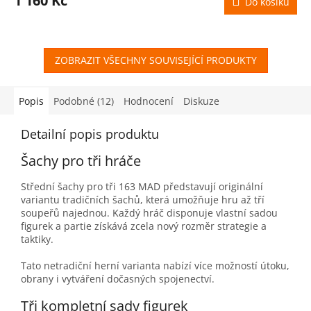
1 160 Kč
Do košíku
A
ZOBRAZIT VŠECHNY SOUVISEJÍCÍ PRODUKTY
Popis
Podobné (12)
Hodnocení
Diskuze
Detailní popis produktu
Šachy pro tři hráče
Střední šachy pro tři 163 MAD představují originální
variantu tradičních šachů, která umožňuje hru až tří
soupeřů najednou. Každý hráč disponuje vlastní sadou
figurek a partie získává zcela nový rozměr strategie a
taktiky.
Tato netradiční herní varianta nabízí více možností útoku,
obrany i vytváření dočasných spojenectví.
Tři kompletní sady figurek