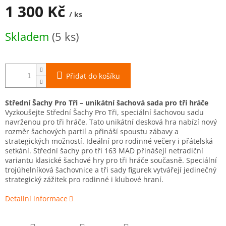
A
1 300 Kč
/ ks
Měrná
Skladem
(5 ks)
cena:
Přidat do košíku
Střední Šachy Pro Tři – unikátní šachová sada pro tři hráče
Vyzkoušejte Střední Šachy Pro Tři, speciální šachovou sadu
navrženou pro tři hráče. Tato unikátní desková hra nabízí nový
rozměr šachových partií a přináší spoustu zábavy a
strategických možností. Ideální pro rodinné večery i přátelská
setkání. Střední šachy pro tři 163 MAD přinášejí netradiční
variantu klasické šachové hry pro tři hráče současně. Speciální
trojúhelníková šachovnice a tři sady figurek vytvářejí jedinečný
strategický zážitek pro rodinné i klubové hraní.
Detailní informace