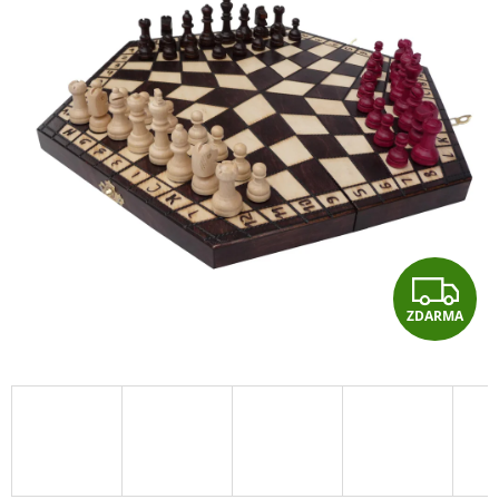
Z
ZDARMA
D
A
R
M