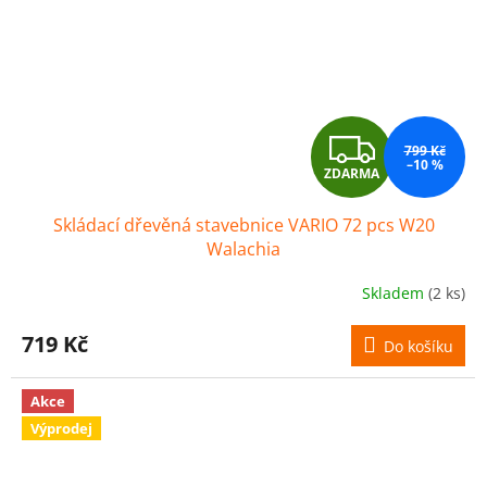
Z
799 Kč
–10 %
ZDARMA
D
Skládací dřevěná stavebnice VARIO 72 pcs W20
A
Walachia
R
Skladem
(2 ks)
M
719 Kč
Do košíku
A
Akce
Výprodej