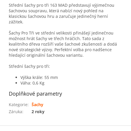
Střední šachy pro tři 163 MAD představují výjimečnou
šachovou soupravu, která nabízí nový pohled na
klasickou šachovou hru a zaručuje jedinečný herní
zážitek.
Šachy Pro Tři ve střední velikosti přinášejí jedinečnou
možnost hrát šachy ve třech hráčích. Tato sada z
kvalitního dřeva rozšíří vaše šachové zkušenosti a dodá
nové strategické výzvy. Perfektní volba pro nadšence
hledající originální šachovou variantu.
Střední šachy pro tři:
Výška krále: 55 mm
Váha: 0,6 Kg
Doplňkové parametry
Kategorie
:
Šachy
Záruka
:
2 roky
Z