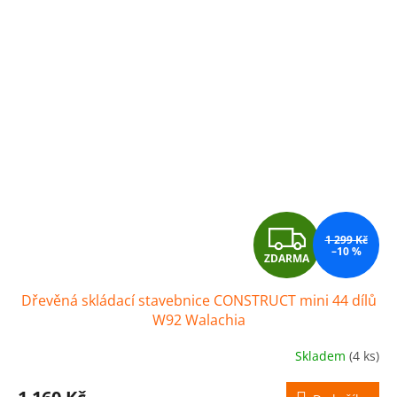
Z
1 299 Kč
–10 %
ZDARMA
D
Dřevěná skládací stavebnice CONSTRUCT mini 44 dílů
A
W92 Walachia
R
Skladem
(4 ks)
M