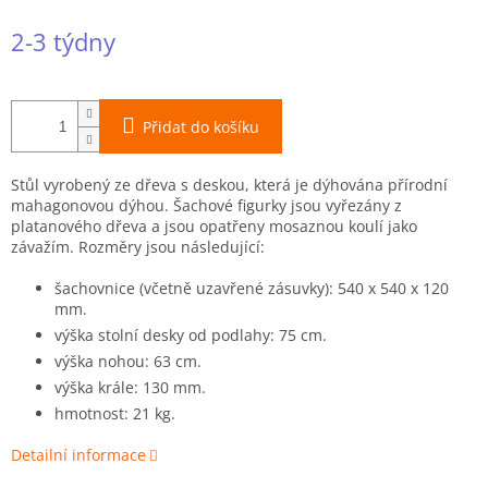
Měrná
2-3 týdny
cena:
Přidat do košíku
Stůl vyrobený ze dřeva s deskou, která je dýhována přírodní
mahagonovou dýhou. Šachové figurky jsou vyřezány z
platanového dřeva a jsou opatřeny mosaznou koulí jako
závažím. Rozměry jsou následující:
šachovnice (včetně uzavřené zásuvky): 540 x 540 x 120
mm.
výška stolní desky od podlahy: 75 cm.
výška nohou: 63 cm.
výška krále: 130 mm.
hmotnost: 21 kg.
Detailní informace