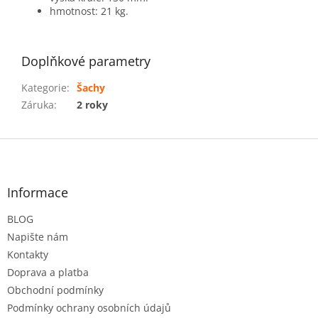
hmotnost: 21 kg.
Doplňkové parametry
Kategorie
:
Šachy
Záruka
:
2 roky
Z
á
p
a
Informace
t
BLOG
í
Napište nám
Kontakty
Doprava a platba
Obchodní podmínky
Podmínky ochrany osobních údajů