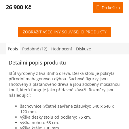
26 900 Kč
Do košíku
ZOBRAZIT VŠECHNY SOUVISEJÍCÍ PRODUKTY
Popis
Podobné (12)
Hodnocení
Diskuze
Detailní popis produktu
Stůl vyrobený z kvalitního dřeva. Deska stolu je pokryta
přírodní mahagonovou dýhou. Šachové figurky jsou
zhotoveny z platanového dřeva a jsou zdobeny mosaznou
koulí, která funguje jako přídavné závaží. Rozměry jsou
následující:
šachovnice (včetně zavřené zásuvky): 540 x 540 x
120 mm.
výška desky stolu od podlahy: 75 cm.
výška nohou: 63 cm.
výška krále: 130 mm.