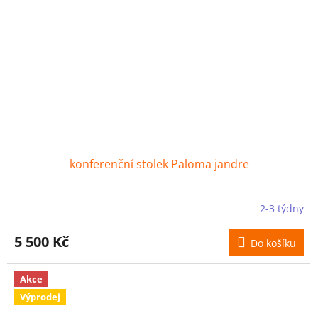
konferenční stolek Paloma jandre
2-3 týdny
5 500 Kč
Do košíku
Akce
Výprodej