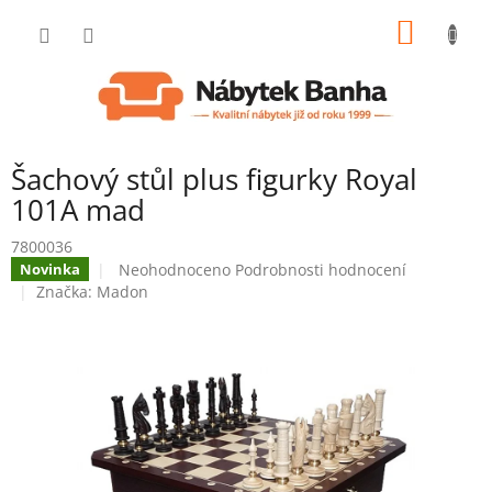
Přejít
NÁKUP
na
obsah
KOŠÍK
Šachový stůl plus figurky Royal
101A mad
7800036
Průměrné
Neohodnoceno
Podrobnosti hodnocení
Novinka
hodnocení
Značka:
Madon
produktu
je
0,0
z
5
hvězdiček.