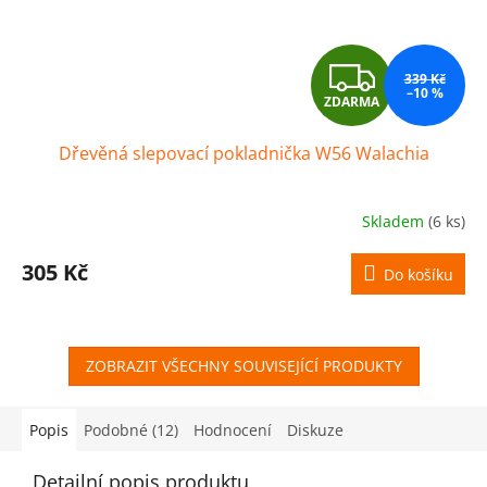
Z
339 Kč
–10 %
ZDARMA
D
Dřevěná slepovací pokladnička W56 Walachia
A
R
Skladem
(6 ks)
M
305 Kč
Do košíku
A
ZOBRAZIT VŠECHNY SOUVISEJÍCÍ PRODUKTY
Popis
Podobné (12)
Hodnocení
Diskuze
Detailní popis produktu