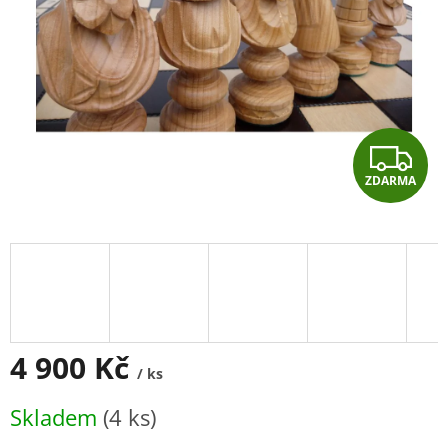
Z
ZDARMA
D
A
R
M
A
4 900 Kč
/ ks
Měrná
Skladem
(4 ks)
cena: