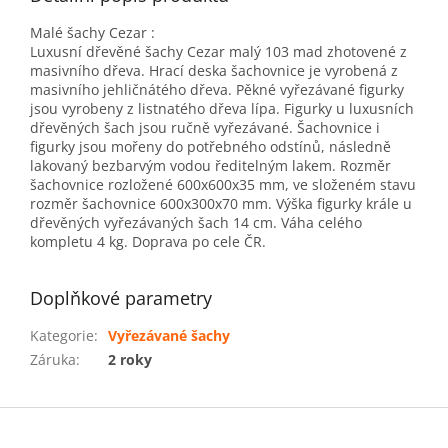
Malé šachy Cezar :
Luxusní dřevěné šachy Cezar malý 103 mad zhotovené z
masivního dřeva. Hrací deska šachovnice je vyrobená z
masivního jehličnátého dřeva. Pěkné vyřezávané figurky
jsou vyrobeny z listnatého dřeva lípa. Figurky u luxusních
dřevěných šach jsou ručně vyřezávané. Šachovnice i
figurky jsou mořeny do potřebného odstínů, následně
lakovaný bezbarvým vodou ředitelným lakem. Rozměr
šachovnice rozložené 600x600x35 mm, ve složeném stavu
rozměr šachovnice 600x300x70 mm. Výška figurky krále u
dřevěných vyřezávaných šach 14 cm. Váha celého
kompletu 4 kg. Doprava po cele ČR.
Doplňkové parametry
Kategorie
:
Vyřezávané šachy
Záruka
:
2 roky
Z
á