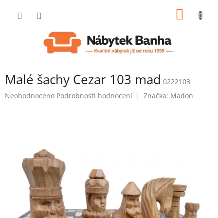
Přejít
NÁKUP
na
obsah
KOŠÍK
Malé šachy Cezar 103 mad
0222103
Průměrné
Neohodnoceno
Podrobnosti hodnocení
Značka:
Madon
hodnocení
produktu
je
0,0
z
5
hvězdiček.