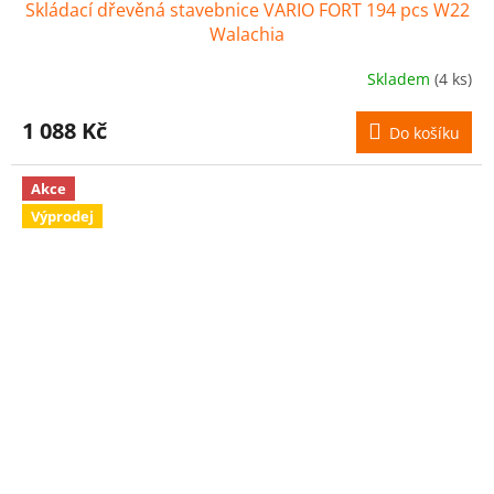
Skládací dřevěná stavebnice VARIO FORT 194 pcs W22
A
Walachia
R
Skladem
(4 ks)
M
1 088 Kč
Do košíku
A
Akce
Výprodej