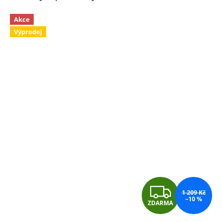
Akce
Výprodej
Z
1 209 Kč
–10 %
ZDARMA
D