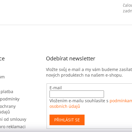
čalo
zadn
ce
Odebírat newsletter
Vložte svůj e-mail a my vám budeme zasíla
nových produktech na našem e-shopu.
nám
E-mail
 platba
 podmínky
Vložením e-mailu souhlasíte s
podmínkam
ochrany
osobních údajů
údajů
í od smlouvy
PŘIHLÁSIT SE
pro reklamaci