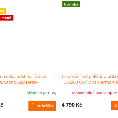
Novinka
dej
a méně
ná deka odstíny růžové
Celoroční set polštář a přikr
0 vzor 066JB Detex
135x200 Ovčí vlna Harmonia
Skladem
(>10 ks)
Momentálně nedostupné
4 790 Kč
Kč
D
Do košíku