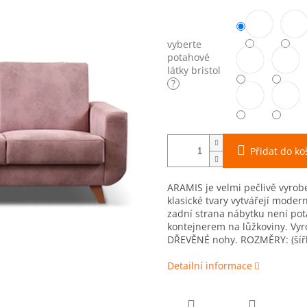
vyberte
potahové
látky bristol
?
Přidat do ko
ARAMIS je velmi pečlivě vyrob
klasické tvary vytvářejí mode
zadní strana nábytku není pot
kontejnerem na lůžkoviny. Vyr
DŘEVĚNÉ nohy. ROZMĚRY: (šířk
Detailní informace