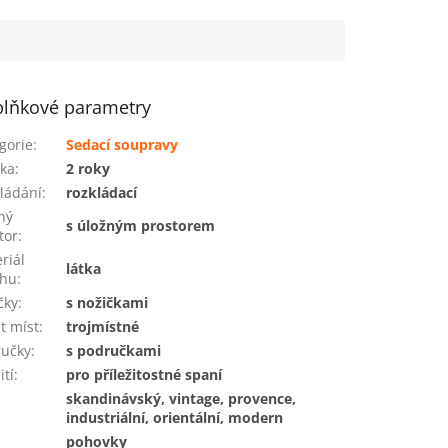
lňkové parametry
gorie
:
Sedací soupravy
ka
:
2 roky
ládání
:
rozkládací
ný
s úložným prostorem
tor
:
riál
látka
ahu
:
čky
:
s nožičkami
t míst
:
trojmístné
ručky
:
s područkami
ití
:
pro příležitostné spaní
skandinávský, vintage, provence,
industriální, orientální, modern
pohovky