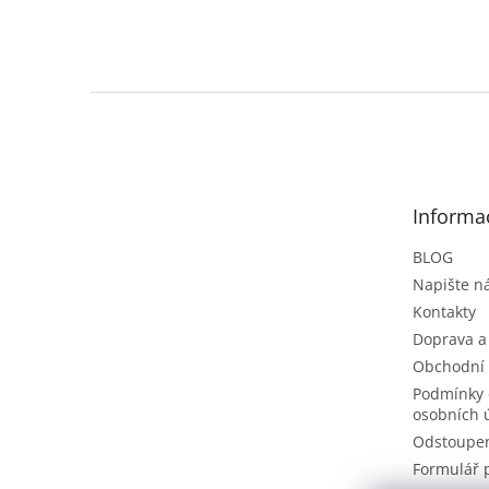
Z
á
p
a
t
Informa
í
BLOG
Napište 
Kontakty
Doprava a
Obchodní
Podmínky 
osobních 
Odstoupen
Formulář 