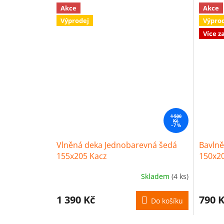
Akce
Akce
Výprodej
Výpro
Více z
1 500
Kč
–7 %
Vlněná deka Jednobarevná šedá
Bavlně
155x205 Kacz
150x20
Skladem
(4 ks)
1 390 Kč
790 
Do košíku