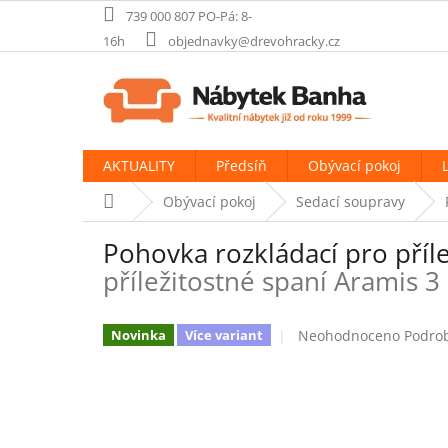
Přejít
739 000 807 PO-Pá: 8-
na
16h
objednavky@drevohracky.cz
obsah
AKTUALITY
Předsíň
Obývací pokoj
Domů
Obývací pokoj
Sedací soupravy
Pohovka rozkládací pro příl
příležitostné spaní Aramis 
Průměrné
Neohodnoceno
Podro
Novinka
Více variant
hodnocení
produktu
je
0,0
z