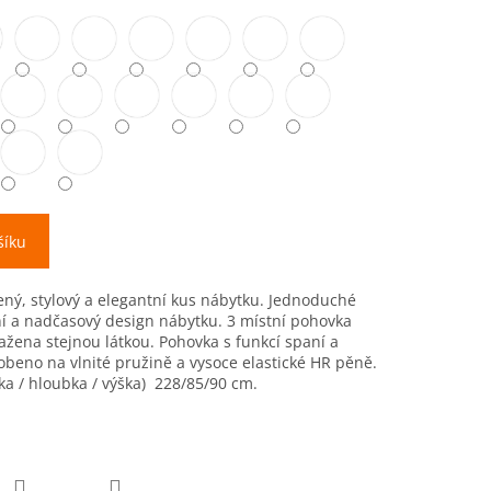
šíku
ený, stylový a elegantní kus nábytku. Jednoduché
rní a nadčasový design nábytku. 3 místní pohovka
ažena stejnou látkou. Pohovka s funkcí spaní a
obeno na vlnité pružině a vysoce elastické HR pěně.
a / hloubka / výška) 228/85/90 cm.