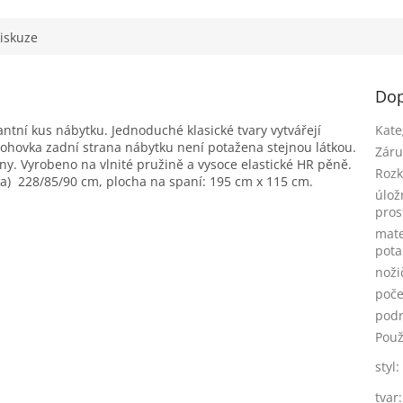
iskuze
Dop
antní kus nábytku. Jednoduché klasické tvary vytvářejí
Kate
ohovka zadní strana nábytku není potažena stejnou látkou.
Záru
ny. Vyrobeno na vlnité pružině a vysoce elastické HR pěně.
Rozk
ka) 228/85/90 cm,
plocha na spaní: 195 cm x 115 cm.
úlož
pros
mate
pot
noži
poče
pod
Použ
styl
:
tvar
: