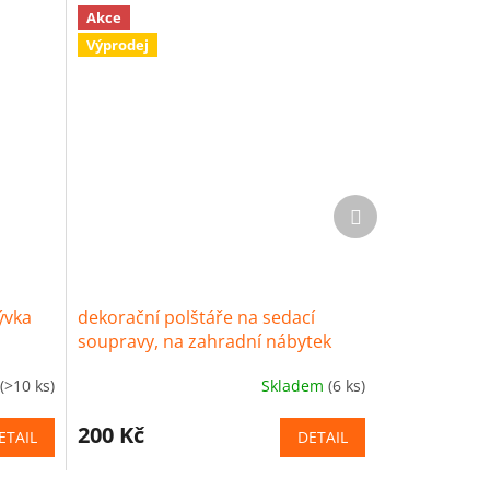
Akce
Výprodej
Další
produkt
ývka
dekorační polštáře na sedací
soupravy, na zahradní nábytek
35x60 cm Harmonia
(>10 ks)
Skladem
(6 ks)
200 Kč
ETAIL
DETAIL