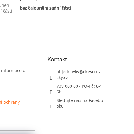
unění
bez čalounění zadní části
í části
:
Kontakt
t informace o
objednavky
@
drevohra
cky.cz
739 000 807 PO-Pá: 8-1
6h
Sledujte nás na Facebo
i ochrany
oku