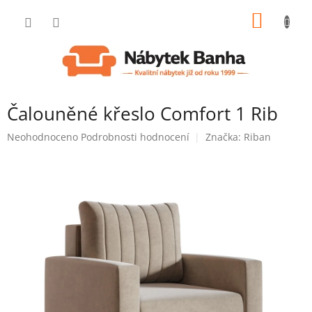
Přejít
NÁKUP
na
obsah
KOŠÍK
Čalouněné křeslo Comfort 1 Rib
Průměrné
Neohodnoceno
Podrobnosti hodnocení
Značka:
Riban
hodnocení
produktu
je
0,0
z
5
hvězdiček.