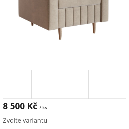
8 500 Kč
/ ks
Měrná
Zvolte variantu
cena: