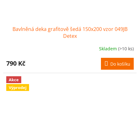
Bavlněná deka grafitově šedá 150x200 vzor 049JB
Detex
Skladem
(>10 ks)
790 Kč
Do košíku
Akce
Výprodej