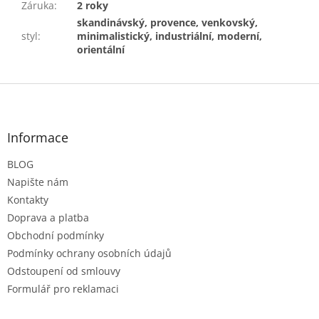
Záruka
:
2 roky
skandinávský, provence, venkovský,
styl
:
minimalistický, industriální, moderní,
orientální
Z
á
p
a
Informace
t
BLOG
í
Napište nám
Kontakty
Doprava a platba
Obchodní podmínky
Podmínky ochrany osobních údajů
Odstoupení od smlouvy
Formulář pro reklamaci