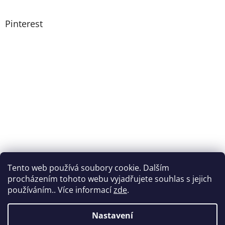
Pinterest
Tento web používá soubory cookie. Dalším
procházením tohoto webu vyjadřujete souhlas s jejich
používáním.. Více informací
zde
.
Nastavení
Vytvořil Shoptet