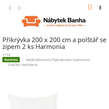
Přejít
NÁKUP
na
obsah
KOŠÍK
Přikrývka 200 x 200 cm a polštář se
zipem 2 ks Harmonia
1174
Průměrné
Neohodnoceno
Podrobnosti hodnocení
Novinka
hodnocení
Značka:
Harmonia
produktu
je
0,0
z
5
hvězdiček.