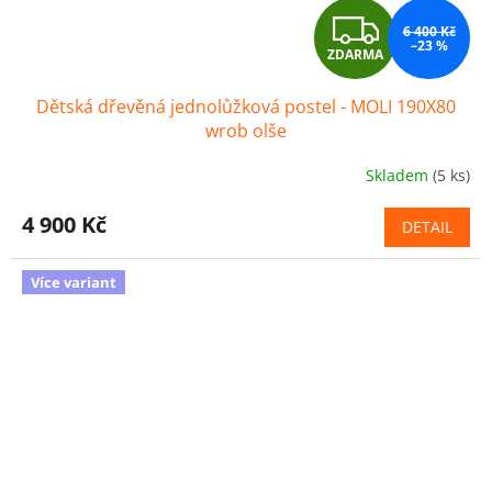
Z
6 400 Kč
–23 %
ZDARMA
D
Dětská dřevěná jednolůžková postel - MOLI 190X80
A
wrob olše
R
Skladem
(5 ks)
M
4 900 Kč
DETAIL
A
Více variant