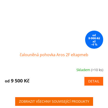
od
9 900 Kč
až
–4 %
čalouněná pohovka Aros 2F eltapmeb
Skladem
(>10 ks)
9 500 Kč
od
DETAIL
ZOBRAZIT VŠECHNY SOUVISEJÍCÍ PRODUKTY