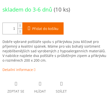
Měrná
skladem do 3-6 dnů
(10 ks)
cena:
Přidat do košíku
Dobře vybrané polštáře spolu s přikrývkou jsou klíčové pro
příjemný a kvalitní spánek. Máme pro vás bohatý sortiment
nejoblíbenějších sad vyrobených z hypoalergenních materiálů.
V nabídce najdete dva polštáře s průběžným zipem a přikrývku
o rozměrech 200 x 200 cm.
Detailní informace
ZEPTAT SE
HLÍDAT
SDÍLET