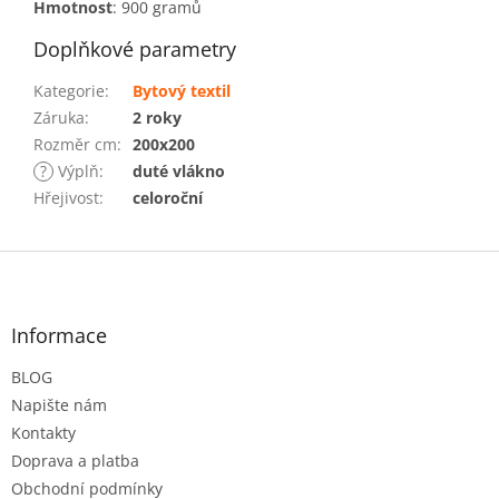
Hmotnost
: 900 gramů
Doplňkové parametry
Kategorie
:
Bytový textil
Záruka
:
2 roky
Rozměr cm
:
200x200
?
Výplň
:
duté vlákno
Hřejivost
:
celoroční
Z
á
p
a
Informace
t
BLOG
í
Napište nám
Kontakty
Doprava a platba
Obchodní podmínky