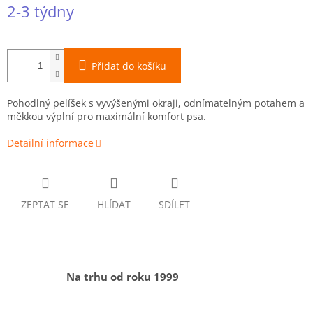
Měrná
2-3 týdny
cena:
Přidat do košíku
Pohodlný pelíšek s vyvýšenými okraji, odnímatelným potahem a
měkkou výplní pro maximální komfort psa.
Detailní informace
ZEPTAT SE
HLÍDAT
SDÍLET
Na trhu od roku 1999