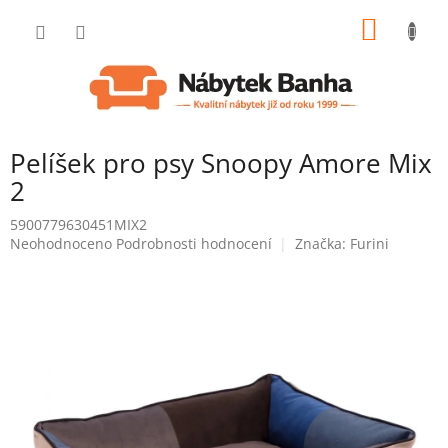
Přejít
NÁKUP
na
obsah
KOŠÍK
Pelíšek pro psy Snoopy Amore Mix
2
5900779630451MIX2
Průměrné
Neohodnoceno
Podrobnosti hodnocení
Značka:
Furini
hodnocení
produktu
je
0,0
z
5
hvězdiček.