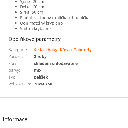
Výška: 20 cm
Délka: 60 cm
Šířka: 50 cm
Plnění: silikonová kulička + houbička
Odnímatelný kryt: ano
Vnitřní kryt: ano
Doplňkové parametry
Kategorie
:
Sedací Vaky, Křesla, Taburety
Záruka
:
2 roky
stav
:
skladem u dodavatele
barvy
:
mix
Typ
:
pelíšek
Velikost cm
:
20x60x50
Z
á
p
a
Informace
t