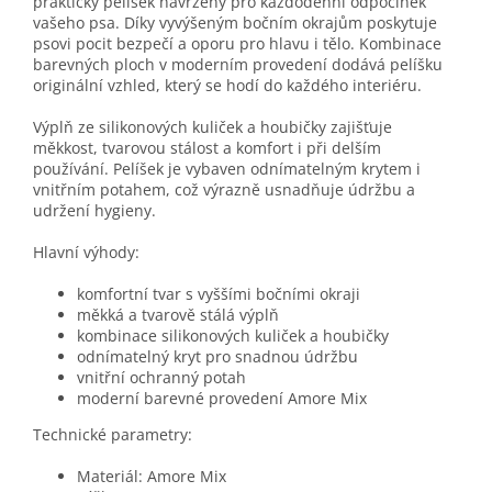
praktický pelíšek navržený pro každodenní odpočinek
vašeho psa. Díky vyvýšeným bočním okrajům poskytuje
psovi pocit bezpečí a oporu pro hlavu i tělo. Kombinace
barevných ploch v moderním provedení dodává pelíšku
originální vzhled, který se hodí do každého interiéru.
Výplň ze silikonových kuliček a houbičky zajišťuje
měkkost, tvarovou stálost a komfort i při delším
používání. Pelíšek je vybaven odnímatelným krytem i
vnitřním potahem, což výrazně usnadňuje údržbu a
udržení hygieny.
Hlavní výhody:
komfortní tvar s vyššími bočními okraji
měkká a tvarově stálá výplň
kombinace silikonových kuliček a houbičky
odnímatelný kryt pro snadnou údržbu
vnitřní ochranný potah
moderní barevné provedení Amore Mix
Technické parametry:
Materiál: Amore Mix