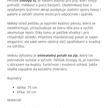
Pelíšek
Snoopy XL
je ideální volbou pro psy, kteří milují
pohodlí, měkkost a pocit bezpečí. Obdélníkový tvar s
vyvýšenými bočními okraji poskytuje stabilní oporu hlavy i
páteře a vytváří útulné místo pro odpočinek i spánek.
Měkký střed pelíšku je vyplněn kvalitní pěnou, která se
nedeformuje, přizpůsobuje se tvaru těla psa a rychle
akumuluje teplo. Díky tomu je pelíšek vhodný i pro
chladnější období. Příjemný manšestrový potah je nejen
elegantní, ale také velmi odolný vůči opotřebení a snadný
na údržbu.
Velkou výhodou je
snímatelný potah na zip
, který lze
jednoduše sundat a vyčistit. Pelíšek Snoopy XL je navržen
s důrazem na kvalitu, funkčnost i moderní vzhled, takže
skvěle zapadne do každého interiéru.
Rozměry:
délka: 75 cm
šířka: 50 cm
Materiál: