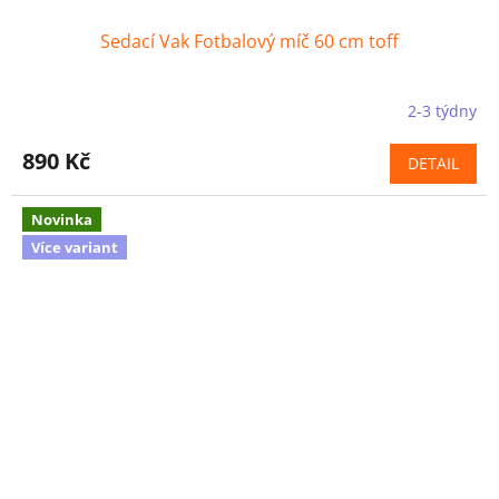
Sedací Vak Fotbalový míč 60 cm toff
2-3 týdny
890 Kč
DETAIL
Novinka
Více variant