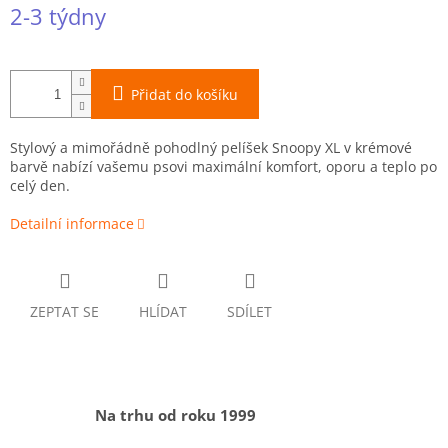
Měrná
2-3 týdny
cena:
Přidat do košíku
Stylový a mimořádně pohodlný pelíšek Snoopy XL v krémové
barvě nabízí vašemu psovi maximální komfort, oporu a teplo po
celý den.
Detailní informace
ZEPTAT SE
HLÍDAT
SDÍLET
Na trhu od roku 1999