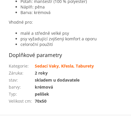
Potah: manšestr (100 % polyester)
Náplň: pěna
Barva: krémová
Vhodné pro:
malé a středně velké psy
psy vyžadující zvýšený komfort a oporu
celoroční použití
Doplňkové parametry
Kategorie
:
Sedací Vaky, Křesla, Taburety
Záruka
:
2 roky
stav
:
skladem u dodavatele
barvy
:
krémová
Typ
:
pelíšek
Velikost cm
:
70x50
Z
á
p