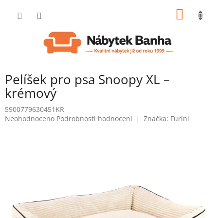
Přejít
NÁKUP
na
obsah
KOŠÍK
Pelíšek pro psa Snoopy XL –
krémový
5900779630451KR
Průměrné
Neohodnoceno
Podrobnosti hodnocení
Značka:
Furini
hodnocení
produktu
je
0,0
z
5
hvězdiček.