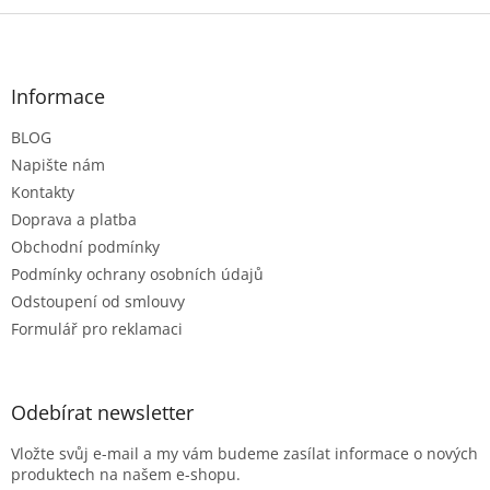
Z
á
p
a
Informace
t
BLOG
í
Napište nám
Kontakty
Doprava a platba
Obchodní podmínky
Podmínky ochrany osobních údajů
Odstoupení od smlouvy
Formulář pro reklamaci
Odebírat newsletter
Vložte svůj e-mail a my vám budeme zasílat informace o nových
produktech na našem e-shopu.