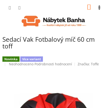
Přejít
NÁKUP
na
obsah
KOŠÍK
Sedací Vak Fotbalový míč 60 cm
toff
Novinka
Více variant
Průměrné
Neohodnoceno
Podrobnosti hodnocení
Značka:
Toffe
hodnocení
produktu
je
0,0
z
5
hvězdiček.