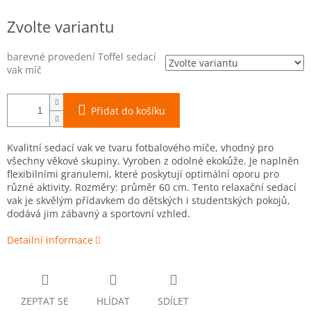
Měrná
Zvolte variantu
cena:
barevné provedení Toffel sedací
vak míč
Přidat do košíku
Kvalitní sedací vak ve tvaru fotbalového míče, vhodný pro
všechny věkové skupiny. Vyroben z odolné ekokůže. Je naplněn
flexibilními granulemi, které poskytují optimální oporu pro
různé aktivity. Rozměry: průměr 60 cm. Tento relaxační sedací
vak je skvělým přídavkem do dětských i studentských pokojů,
dodává jim zábavný a sportovní vzhled.
Detailní informace
ZEPTAT SE
HLÍDAT
SDÍLET