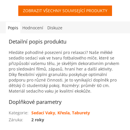
ZOBRAZIT VŠECHNY SOUVISEJÍCÍ PRODUKTY
Popis
Hodnocení
Diskuze
Detailní popis produktu
Hledáte pohodlné posezení pro relaxaci? Naše měkké
sedadlo sedací vak ve tvaru fotbalového míče, které se
přizpůsobí vašemu tělu, je skvělým dekorativním prvkem
pro sledování filmů, zápasů, hraní her a další aktivity.
Díky flexibilní výplni granulátu poskytuje optimální
podporu pro různé činnosti. Je to vynikající doplněk pro
dětský či studentský pokoj. Rozměry: průměr 60 cm.
Materiál sedacího vaku je kvalitní ekokůže.
Doplňkové parametry
Kategorie
:
Sedací Vaky, Křesla, Taburety
Záruka
:
2 roky